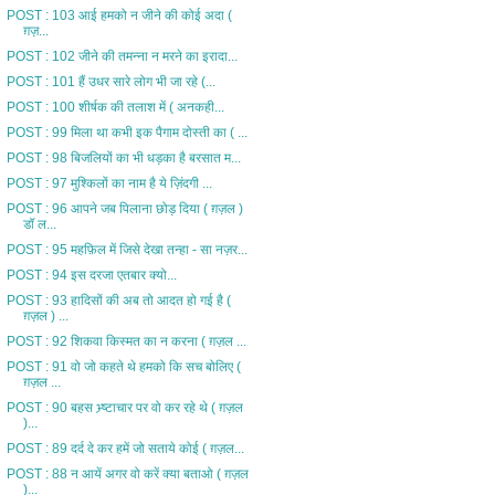
POST : 103 आई हमको न जीने की कोई अदा (
ग़ज़...
POST : 102 जीने की तमन्ना न मरने का इरादा...
POST : 101 हैं उधर सारे लोग भी जा रहे (...
POST : 100 शीर्षक की तलाश में ( अनकही...
POST : 99 मिला था कभी इक पैगाम दोस्ती का ( ...
POST : 98 बिजलियों का भी धड़का है बरसात म...
POST : 97 मुश्किलों का नाम है ये ज़िंदगी ...
POST : 96 आपने जब पिलाना छोड़ दिया ( ग़ज़ल )
डॉ ल...
POST : 95 महफ़िल में जिसे देखा तन्हा - सा नज़र...
POST : 94 इस दरजा एतबार क्यो...
POST : 93 हादिसों की अब तो आदत हो गई है (
ग़ज़ल ) ...
POST : 92 शिकवा किस्मत का न करना ( ग़ज़ल ...
POST : 91 वो जो कहते थे हमको कि सच बोलिए (
ग़ज़ल ...
POST : 90 बहस भ्र्ष्टाचार पर वो कर रहे थे ( ग़ज़ल
)...
POST : 89 दर्द दे कर हमें जो सताये कोई ( ग़ज़ल...
POST : 88 न आयें अगर वो करें क्या बताओ ( ग़ज़ल
)...