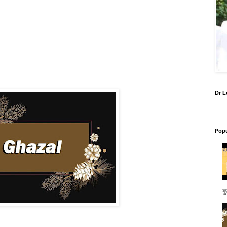
।
Dr L
Popu
गु