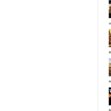
अप
बो
क
क