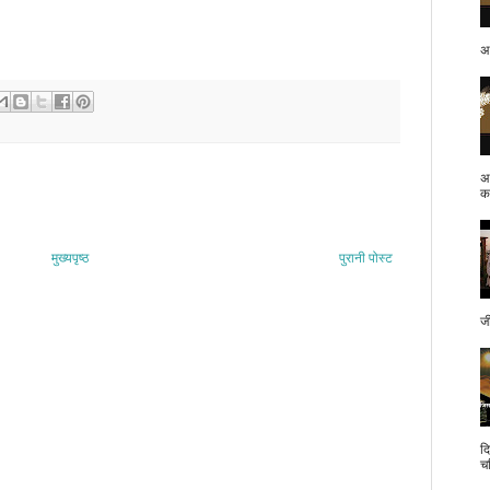
अप
अ
क.
मुख्यपृष्ठ
पुरानी पोस्ट
ज
द
च