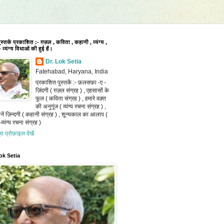
पुस्तकें प्रकाशित :- ग़ज़ल , कविता , कहानी , व्यंग्य ,
 व्यंग्य विधाओं की हुई हैं।
Dr. Lok Setia
Fatehabad, Haryana, India
प्रकाशित पुस्तकें :- फ़लसफ़ा -ए -
ज़िंदगी ( ग़ज़ल संग्रह ) , एहसासों के
फूल ( कविता संग्रह ) , हमारे वक़्त
की अनुगूंज ( व्यंग्य रचना संग्रह ) ,
ानें ज़िन्दगी ( कहानी संग्रह ) , शून्यकाल का आलाप (
व्यंग्य रचना संग्रह )
ूरा प्रोफ़ाइल देखें
ok Setia