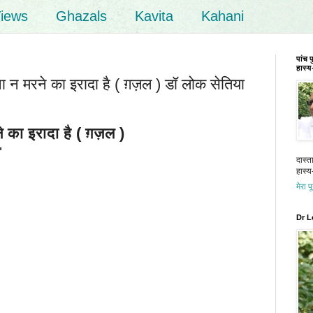
iews
Ghazals
Kavita
Kahani
पांच 
हास्य-
 न मरने का इरादा है ( ग़ज़ल ) डॉ लोक सेतिया
का इरादा है ( ग़ज़ल )
"
दास्त
हास्य-
मेरा प
Dr L