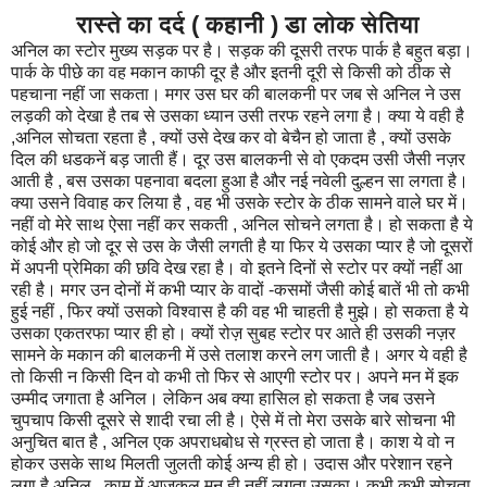
रास्ते का दर्द ( कहानी ) डा लोक सेतिया
अनिल का स्टोर मुख्य सड़क पर है। सड़क की दूसरी तरफ पार्क है बहुत बड़ा।
पार्क के पीछे का वह मकान काफी दूर है और इतनी दूरी से किसी को ठीक से
पहचाना नहीं जा सकता। मगर उस घर की बालकनी पर जब से अनिल ने उस
लड़की को देखा है तब से उसका ध्यान उसी तरफ रहने लगा है। क्या ये वही है
,अनिल सोचता रहता है , क्यों उसे देख कर वो बेचैन हो जाता है , क्यों उसके
दिल की धडकनें बड़ जाती हैं। दूर उस बालकनी से वो एकदम उसी जैसी नज़र
आती है , बस उसका पहनावा बदला हुआ है और नई नवेली दुल्हन सा लगता है।
क्या उसने विवाह कर लिया है , वह भी उसके स्टोर के ठीक सामने वाले घर में।
नहीं वो मेरे साथ ऐसा नहीं कर सकती , अनिल सोचने लगता है। हो सकता है ये
कोई और हो जो दूर से उस के जैसी लगती है या फिर ये उसका प्यार है जो दूसरों
में अपनी प्रेमिका की छवि देख रहा है। वो इतने दिनों से स्टोर पर क्यों नहीं आ
रही है। मगर उन दोनों में कभी प्यार के वादों -कसमों जैसी कोई बातें भी तो कभी
हुई नहीं , फिर क्यों उसको विश्वास है की वह भी चाहती है मुझे। हो सकता है ये
उसका एकतरफा प्यार ही हो। क्यों रोज़ सुबह स्टोर पर आते ही उसकी नज़र
सामने के मकान की बालकनी में उसे तलाश करने लग जाती है। अगर ये वही है
तो किसी न किसी दिन वो कभी तो फिर से आएगी स्टोर पर। अपने मन में इक
उम्मीद जगाता है अनिल। लेकिन अब क्या हासिल हो सकता है जब उसने
चुपचाप किसी दूसरे से शादी रचा ली है। ऐसे में तो मेरा उसके बारे सोचना भी
अनुचित बात है , अनिल एक अपराधबोध से ग्रस्त हो जाता है। काश ये वो न
होकर उसके साथ मिलती जुलती कोई अन्य ही हो। उदास और परेशान रहने
लगा है अनिल , काम में आजकल मन ही नहीं लगता उसका। कभी कभी सोचता