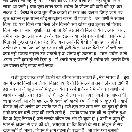
सब अजीब सा नहीं हो गया। प्यार का ऐसा अंजाम तो कभी नहीं सुना मैंने न
सोचा था कभी। क्या कुछ लाख रुपये अर्चना के जीवन की कमी को पूरा कर
सकते हैं। केशव ने कहा तुम ठीक कहती हो मगर जब हालात बिगड़ जायें तब
कुछ खोकर कुछ पाकर कोई समझौता करना ही पड़ता है। तब वाणी ने सवाल
किया कि यहां किसे क्या मिला और किसने क्या खोया ज़रा इसपर भी विचार
किया जाता। माना सुशील को जो चाहिये उसको वो मिल जायेगा , अपना घर ,
ज़मीन जायदाद ,धन सम्पति और शायद इक नया जीवन साथी भी। उसके माता
पिता को कुछ लाख देकर बेटा मिल गया उनके लिये भी सौदा महंगा नहीं है।
अर्चना के माता पिता को कुछ लाख की पूंजी के साथ एक बेटी जो नौकरी कर
कमा रही उनका सहारा बन सकती है पा संतोष हो सकता है। मगर अर्चना ने तो
अपना सभी कुछ ही खो दिया है। मैं अच्छी तरह जानती हूं अर्चना को ,उसके लिये
धन दौलत कोई महत्व नहीं रखते।
न ही कुछ लाख रुपये किसी का जीवन संवार सकते हैं , मेरा मानना है। इस
सब में अगर किसी का जीवन बिखर गया है तो सिर्फ अर्चना का। और जो दोषी है
इस सब का वो बहुत सस्ते में छूट जायेगा। अर्चना के बारे में सोचकर वाणी की
आंखे भर आईं , स्वर उसके गले में अटकने लगा था। मगर अगले दिन वापस भी
जाना ज़रूरी था और यहां उसके करने को बाकी बचा भी नहीं था कुछ भी। वाणी
मिलने गई थी अर्चना को उसके घर में। उसे देख कर लगा जैसे इन कुछ ही दिनों
में वो कई वर्ष बड़ी उम्र की लगने लगी है। उसके साथ बात की तो प्रतीत हुआ
कि वो बेहद निराश है जैसे उसके जीवन का अंत हो चुका हो। वाणी ने बहुत ही
प्यार से अर्चना से बात की थी , समझया था कि किसी के साथ छोड़ने से सब
खत्म नहीं हो जाता , जीवन में आगे बढ़ना ही पढ़ता है , जो बीत गया उसको