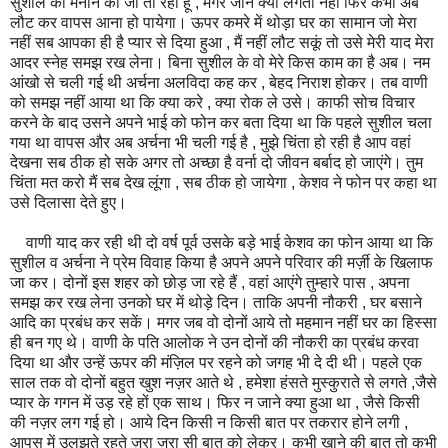
सुशील को मनाने को जा तो रही हूं , मगर जाने क्यों लगता नहीं फिर कभी अब
लौट कर वापस आना हो पायेगा। ऊपर कमरे में थोड़ा घर का सामान जो मेरा
नहीं सब आपका ही है प्यार से दिया हुआ , मैं नहीं लौट सकूं तो उसे मेरी याद मेरा
आदर स्नेह समझ रख लेना। बिना सुशील के वो मेरे किस काम का है अब। नम
आंखो से चली गई थी अर्चना अलविदा कह कर , बेहद निराश होकर। तब वाणी
को समझ नहीं आया था कि क्या करे , क्या रोक ले उसे। काफी सोच विचार
करने के बाद उसने अपने भाई को फोन कर बता दिया था कि पहले सुशील चला
गया था वापस और अब अर्चना भी चली गई है , मुझे चिंता हो रही है आप वहां
देखना सब ठीक हो सके अगर तो अच्छा है वर्ना दो जीवन बर्बाद हो जाएंगे। तुम
चिंता मत करो मैं सब देख लूंगा , सब ठीक हो जायेगा , केशव ने फोन पर कहा था
उसे दिलासा देते हुए।
वाणी याद कर रही थी दो वर्ष पूर्व उसके बड़े भाई केशव का फोन आया था कि
सुशील व अर्चना ने प्रेम विवाह किया है अपने अपने परिवार की मर्ज़ी के खिलाफ
जा कर। दोनों इस शहर को छोड़ जा रहे हैं , वहां आएंगे तुम्हारे पास , अपना
समझ कर रख लेना उनको घर में थोड़े दिन। ताकि अपनी नौकरी , घर बसाने
आदि का प्रबंध कर सकें। मगर जब वो दोनों आये तो महमान नहीं घर का हिस्सा
ही बन गए थे। वाणी के पति आलोक ने उन दोनों की नौकरी का प्रबंध करवा
दिया था और उन्हें ऊपर की मंज़िल पर रहने को जगह भी दे दी थी। पहले एक
साल तक वो दोनों बहुत खुश नज़र आते थे , हमेशा हंसते मुस्कुराते से लगते ,जैसे
प्यार के गगन में उड़ रहे हों एक साथ। फिर न जाने क्या हुआ था , जैसे किसी
की नज़र लग गई हो। आये दिन किसी न किसी बात पर तकरार होने लगी ,
आपस में उलझते रहते ज़रा ज़रा सी बात को लेकर। कभी खाने की बात तो कभी