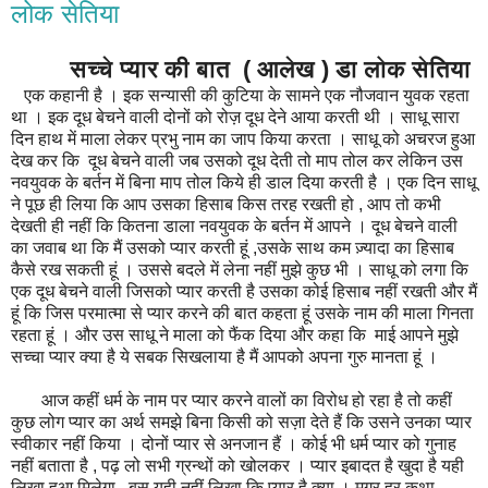
लोक सेतिया
सच्चे प्यार की बात ( आलेख ) डा लोक सेतिया
एक कहानी है । इक सन्यासी की कुटिया के सामने एक नौजवान युवक रहता
था । इक दूध बेचने वाली दोनों को रोज़ दूध देने आया करती थी । साधू सारा
दिन हाथ में माला लेकर प्रभु नाम का जाप किया करता । साधू को अचरज हुआ
देख कर कि दूध बेचने वाली जब उसको दूध देती तो माप तोल कर लेकिन उस
नवयुवक के बर्तन में बिना माप तोल किये ही डाल दिया करती है । एक दिन साधू
ने पूछ ही लिया कि आप उसका हिसाब किस तरह रखती हो , आप तो कभी
देखती ही नहीं कि कितना डाला नवयुवक के बर्तन में आपने । दूध बेचने वाली
का जवाब था कि मैं उसको प्यार करती हूं ,उसके साथ कम ज़्यादा का हिसाब
कैसे रख सकती हूं । उससे बदले में लेना नहीं मुझे कुछ भी । साधू को लगा कि
एक दूध बेचने वाली जिसको प्यार करती है उसका कोई हिसाब नहीं रखती और मैं
हूं कि जिस परमात्मा से प्यार करने की बात कहता हूं उसके नाम की माला गिनता
रहता हूं । और उस साधू ने माला को फैंक दिया और कहा कि माई आपने मुझे
सच्चा प्यार क्या है ये सबक सिखलाया है मैं आपको अपना गुरु मानता हूं ।
आज कहीं धर्म के नाम पर प्यार करने वालों का विरोध हो रहा है तो कहीं
कुछ लोग प्यार का अर्थ समझे बिना किसी को सज़ा देते हैं कि उसने उनका प्यार
स्वीकार नहीं किया । दोनों प्यार से अनजान हैं । कोई भी धर्म प्यार को गुनाह
नहीं बताता है , पढ़ लो सभी ग्रन्थों को खोलकर । प्यार इबादत है खुदा है यही
लिखा हुआ मिलेगा , बस यही नहीं लिखा कि प्यार है क्या । मगर हर कथा