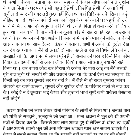
थी कभी। केशव ने बताया कि अर्चना यहां आने के बाद सीधा अपने पति सुशील
के माता पिता के घर पर गई थी ,बहुत रोई थी , गिड़गिड़ाई थी ,भीख मांगी थी
सुशील से प्यार की मगर उसे कुछ नहीं मिला था वहां तिरिस्कार के सिवा। बड़े
बोझिल मन से , थके कदमों से जब अपने खुद के मायके वाले घर पहुंची तो उसे
मां ने भी भीतर आने की अनुमति नहीं दी थी , न ही पिता ही क्षमा करने को तैयार
हुआ था। जब वाणी के पास जीने का दूसरा कोई भी सहारा नहीं रहा तब उसको
अपने केशव अंकल की याद आई थी जिसने कभी उनके प्यार की मंज़िल पाने को
आसान बनाया था साथ देकर। केशव ने बताया , वाणी मैं अर्चना की दुर्दशा देख
कर दंग रह गया था। मैंने ही उनको दो साल पहले साहस से निर्णय लेने की बात
समझाई थी कि अगर मन में सच्चा प्रेम है तो समाज की परवाह किये बिना प्रेम
विवाह कर अपनी मर्ज़ी से अपना जीवन जियो। आज सोचता हूं क्या मैंने सही
किया था। जब वापस लौट कर निराश हो अर्चना मेरे पास आई तब मैंने उसकी
पूरी बात सुनी थी समझी थी और उसको कहा था कि कभी ऐसा मत समझना कि
किसी बड़े का हाथ तुम्हारे सर पर नहीं है। मैं जैसे भी हो सका तुम्हारा जीवन
संवारने का कार्य करूंगा , तुम्हारे और सुशील दोनों के परिवार वालों से बात कर
के। कोई दे न दे तुम्हारा भाई केशव और तुम्हारी भाभी तुम्हें कभी अकेला बेसहारा
नहीं छोड़ेंगे।
केशव अर्चना को साथ लेकर दोनों परिवार के लोगों से मिला था। उनको बात
को शांति से समझने , सुलझाने को कहा था। माना अर्चना ने भूल की थी अपनी
मर्ज़ी से विवाह कर के , जिससे आप लोग आहत हुए थे लेकिन वो धोखा खा चुकी
है और आपसे अपनी भूल की क्षमा मांग कर आपका प्यार और सहारा चाहती है।
केशव ने उनसे सवाल किया था कि आपकी बेटी सड़कों पर दर दर की ठोकरें