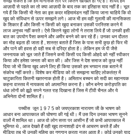
समझ सकते हैं कि हम मानसिक तौर पर कितने खोखले हो गए हैं। शायद हमें
आज़ादी से पहले का तो क्या आज़ादी के बाद तक का इतिहास याद नहीं है। भूल
गये हैं कि किसी भी नेता का इस कदर महिमामंडन नहीं किया जाना चाहिये कि वो
खुद को संविधान से ऊपर समझने लगे। आज भी हम वही गुलामी की मानसिकता
के शिकार हैं और किसी न किसी को खुदा बनाकर उसकी परस्तिश करने में
लाज अनुभव नहीं करते। ऐसे कितने खुदा लोगों ने तराश लिये हैं जो उनकी इसी
बात का उपयोग पैसा कमाने और अमीर बनने को कर रहे हैं। उनका धन दौलत
का मोह बढ़ता ही जाता है , शास्त्र बताते हैं जिस के पास सभी कुछ हो फिर भी
और पाने की हवस हो वही सब से दरिद्र होता है। लेकिन हम जे पी जैसे
जननायक को भूल जाते हैं जिसने कभी किसी पद किसी ओहदे को नहीं स्वीकार
किया और हमेशा जनता की बात की। और जिस ने देश समाज को कुछ नहीं
दिया जो भी किया खुद अपने लिए ही किया उसको हम भगवान तक बताने में
संकोच नहीं करते। विशेष कर मीडिया को तो समझना चाहिए लोकतंत्र में
चाटुकारिता कितनी खतरनाक होती है। अमिताभ बच्चन को सदी का महानयक
कहना वास्तव में नायकत्व को अपमानित करना है। कौन बनेगा करोड़पति का
धंधा लोगों को झूठे सपने गलत राह दिखाना है जिस में टीवी चैनल और ये
अभिनेता दोनों शामिल हैं।
पच्चीस जून 1 9 7 5 को जयप्रकाश नारायण जी के भाषण को
आधार बना आपात्काल की घोषणा की गई थी। मैं उस दिन उनका भाषण सुनने
वालों में शामिल था। आज वो लोग सत्ता पर आसीन हैं जो कभी आपात्काल में
भूमिगत थे , आज देखते हैं वही खुद तानाशाही ढंग से आचरण करते हैं और
मीडिया तब भी उनकी महिमा का गुणगान करता नज़र आता है। कोई उनको याद