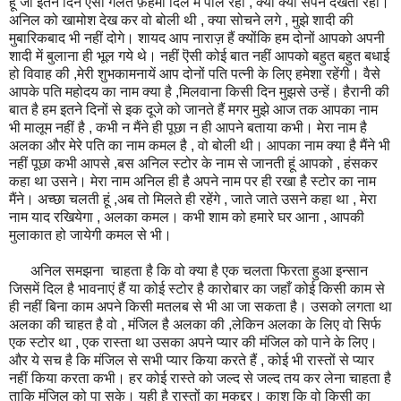
हूं जो इतने दिन ऎसी गलत फ़हमी दिल में पाले रहा , क्या क्या सपने देखता रहा।
अनिल को खामोश देख कर वो बोली थी , क्या सोचने लगे , मुझे शादी की
मुबारिकबाद भी नहीं दोगे। शायद आप नाराज़ हैं क्योंकि हम दोनों आपको अपनी
शादी में बुलाना ही भूल गये थे। नहीं ऎसी कोई बात नहीं आपको बहुत बहुत बधाई
हो विवाह की ,मेरी शुभकामनायें आप दोनों पति पत्नी के लिए हमेशा रहेंगी। वैसे
आपके पति महोदय का नाम क्या है ,मिलवाना किसी दिन मुझसे उन्हें। हैरानी की
बात है हम इतने दिनों से इक दूजे को जानते हैं मगर मुझे आज तक आपका नाम
भी मालूम नहीं है , कभी न मैंने ही पूछा न ही आपने बताया कभी। मेरा नाम है
अलका और मेरे पति का नाम कमल है , वो बोली थी। आपका नाम क्या है मैंने भी
नहीं पूछा कभी आपसे ,बस अनिल स्टोर के नाम से जानती हूं आपको , हंसकर
कहा था उसने। मेरा नाम अनिल ही है अपने नाम पर ही रखा है स्टोर का नाम
मैंने। अच्छा चलती हूं ,अब तो मिलते ही रहेंगे , जाते जाते उसने कहा था , मेरा
नाम याद रखियेगा , अलका कमल। कभी शाम को हमारे घर आना , आपकी
मुलाकात हो जायेगी कमल से भी।
अनिल समझना चाहता है कि वो क्या है एक चलता फिरता हुआ इन्सान
जिसमें दिल है भावनाएं हैं या कोई स्टोर है कारोबार का जहाँ कोई किसी काम से
ही नहीं बिना काम अपने किसी मतलब से भी आ जा सकता है। उसको लगता था
अलका की चाहत है वो , मंजिल है अलका की ,लेकिन अलका के लिए वो सिर्फ
एक स्टोर था , एक रास्ता था उसका अपने प्यार की मंजिल को पाने के लिए।
और ये सच है कि मंजिल से सभी प्यार किया करते हैं , कोई भी रास्तों से प्यार
नहीं किया करता कभी। हर कोई रास्ते को जल्द से जल्द तय कर लेना चाहता है
ताकि मंजिल को पा सके। यही है रास्तों का मुकद्दर। काश कि वो किसी का