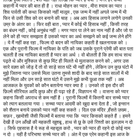
कहानी में प्यार की बात ही है । राधा मोहन का प्यार , मीरा श्याम का प्यार ।
शिव पार्वती की कथा किसको नहीं मालूम , एक जन्म में नहीं अगले जन्म में भी
फिर से उसी शिव को वर बनाने की चाह । अब आप हिसाब लगाने लगोगे उनकी
उम्र के अंतर का । फिर वही बात , प्यार में कोई भी हिसाब नहीं , किसी तरह
का बंधन नहीं , कोई अनुबंध नहीं । मगर प्यार पा लेने का नाम नहीं है और जो पा
लेने को ही प्यार समझता है उसको प्यार का अर्थ समझने को कई जन्म लेने होंगे
। ये मैं नहीं कह रहा , फिल्म दो बदन की नायिका कहती है खलनायक को ।
एक और पुरानी फिल्म में नायिका के पति को जब उसके पुराने प्रेमी की बात पता
चलती है तब नायिका बताती है प्यार का अर्थ । वो बोलती है कि हम साथ साथ
पढ़ते थे और मुश्किल से कुछ मिंट ही मिलते थे मुलाकात करने को , अगर उस
सारे वक़्त को जोड़ दें तो वो साड़े सात घंटे भी नहीं होंगे , लेकिन उन कुछ घंटो में
मुझे जितना प्यार उससे मिला उतना तुमसे शादी के बाद साड़े सात सालों में भी
नहीं मिला और उन साड़े सात घंटो में उसने मुझे कभी छुआ तक नहीं । अब
आजकल के युवकों को कौन बतायेगा प्यार क्या है । उनको तो इस दौर की
फ़िल्में सीरियल आदि कुछ और ही पढ़ा रहे हैं , विज्ञापन भी । वासना को प्यार
कहना किसी अपराध से कम नहीं है । पुरानी फिल्मों में कितनी बार सच्चे प्यार
को त्याग बतलाया गया । सच्चा प्यार आदमी को खुदा बना देता है , जो इन्सान
को शैतान बनाये उसको प्यार नहीं कह सकते । दिल एक मंदिर ,हँसते ज़ख्म ,
सफ़र , ख़ामोशी जैसी फिल्मों में बताया गया कि प्यार किसको कहते हैं । हमने
देखी है उन आँखों की महकती खुशबू , हाथ से छू के उसे रिश्तों का इलज़ाम न दो
। सिर्फ एहसास है ये रूह से महसूस करो , प्यार को प्यार ही रहने दो कोई नाम
न दो । यही है परिभाषा सच्चे प्यार की । अंत में एक प्रेम कहानी इस आज के