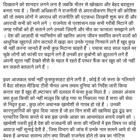
दिखलाने को शानदार लगने लगा है जबकि भीतर से खोखला और बेहद बदसूरत
बनता गया है । किसी अधिकारी ने राजनीती से अपराधीकरण मिटने की कोशिश
की तो तमाम लोगों ने अपराध की राजनीति की पटकथा लिखनी शुरू कर दी और
अपराधी सभी को भाने लगे । राजनेता से प्रशासन तक सभी गरीबी मिटाने की
जगह गरीबों को ही सताने लगे उनको ज़िंदगी और मौत का फासला समझाने लगे
। देश की आज़ादी से नवनिर्माण की खातिर अपना जीवन समर्पित करने वालों को
आधुनिक ख़ुदगर्ज़ लोग कटघरे में खड़ा कर उनके गुनाह गिनवाने लगे हैं खुद कुछ
भी नहीं करना जानते हैं सभी कुछ मिटाना चाहते हैं । पचास साठ साल पहले मर
चुके लोगों को फांसी पर चढ़ाने लगे हैं उनकी हर कुर्बानी को झुठलाने लगे हैं
अपनी सूरत नहीं देखते शीशे के महल में रहते हैं पत्थर फैंक कर खुद को जो नहीं
बन सकते बतलाने लगे हैं ।
इधर आजकल चर्चा नहीं फुसफुसाहट होने लगी है , कोई है जो सत्ता के गलियारे
में बैठा सोशल मीडिया टीवी चैनल अन्य तमाम दुनिया को निर्देश जारी किया
करता रहा है खुद ही भ्र्ष्टाचार की दलदल में फंसा हुआ मिला है । उसका अंजाम
क्या हुआ किसी को नहीं मालूम कि छोड़ गया या निकाला गया है सत्ता की सेवा
से निवृत हुआ , कुछ लोग अचानक ख़ामोशी से गायब हो रहे हैं । उनकी
कारगुज़ारियों को छुपा दिया जाता है जो हर दिन सभी की खामियां ढूंढ ढूंढ कर
प्रचारित किया करते थे बस इक उनके आका का आभामंडल बनाये रखने को ।
ख़ामोशी पसरी हुई है देश की राजधानी की सत्ता की गलियों में इस विषय पर कोई
आवाज़ नहीं सुनाई देती है , जिस विभाग की जांच में उनके नाम सामने आये वो भी
बेबस है अन्यथा सामन्य लोग क्या विपक्षी राजनेता होते तो कब का नोटिस