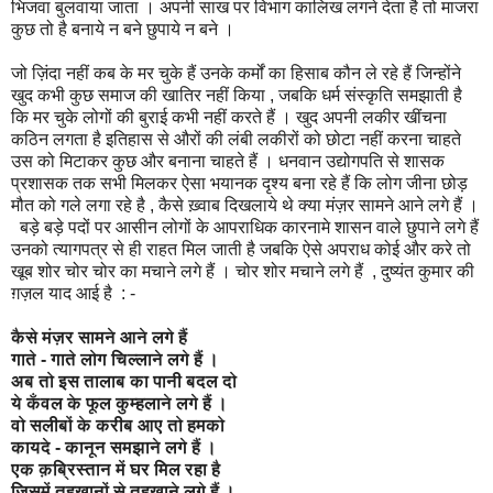
भिजवा बुलवाया जाता । अपनी साख पर विभाग कालिख लगने देता है तो माजरा
कुछ तो है बनाये न बने छुपाये न बने ।
जो ज़िंदा नहीं कब के मर चुके हैं उनके कर्मों का हिसाब कौन ले रहे हैं जिन्होंने
खुद कभी कुछ समाज की खातिर नहीं किया , जबकि धर्म संस्कृति समझाती है
कि मर चुके लोगों की बुराई कभी नहीं करते हैं । खुद अपनी लकीर खींचना
कठिन लगता है इतिहास से औरों की लंबी लकीरों को छोटा नहीं करना चाहते
उस को मिटाकर कुछ और बनाना चाहते हैं । धनवान उद्योगपति से शासक
प्रशासक तक सभी मिलकर ऐसा भयानक दृश्य बना रहे हैं कि लोग जीना छोड़
मौत को गले लगा रहे है , कैसे ख़्वाब दिखलाये थे क्या मंज़र सामने आने लगे हैं ।
बड़े बड़े पदों पर आसीन लोगों के आपराधिक कारनामे शासन वाले छुपाने लगे हैं
उनको त्यागपत्र से ही राहत मिल जाती है जबकि ऐसे अपराध कोई और करे तो
खूब शोर चोर चोर का मचाने लगे हैं । चोर शोर मचाने लगे हैं , दुष्यंत कुमार की
ग़ज़ल याद आई है : -
कैसे मंज़र सामने आने लगे हैं
गाते - गाते लोग चिल्लाने लगे हैं ।
अब तो इस तालाब का पानी बदल दो
ये कँवल के फूल कुम्हलाने लगे हैं ।
वो सलीबों के करीब आए तो हमको
कायदे - कानून समझाने लगे हैं ।
एक क़ब्रिस्तान में घर मिल रहा है
जिसमें तहख़ानों से तहख़ाने लगे हैं ।