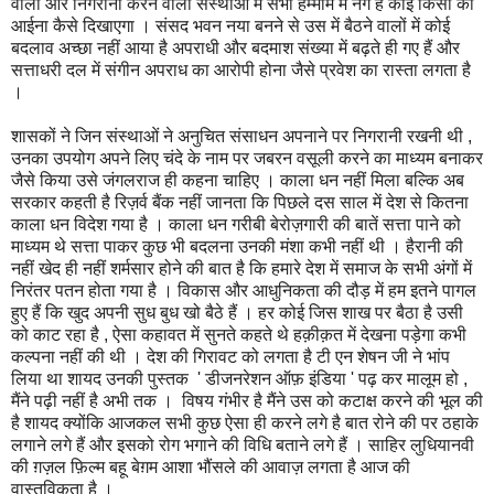
वालों और निगरानी करने वाली संस्थाओं में सभी हम्माम में नंगे हैं कोई किसी को
आईना कैसे दिखाएगा । संसद भवन नया बनने से उस में बैठने वालों में कोई
बदलाव अच्छा नहीं आया है अपराधी और बदमाश संख्या में बढ़ते ही गए हैं और
सत्ताधरी दल में संगीन अपराध का आरोपी होना जैसे प्रवेश का रास्ता लगता है
।
शासकों ने जिन संस्थाओं ने अनुचित संसाधन अपनाने पर निगरानी रखनी थी ,
उनका उपयोग अपने लिए चंदे के नाम पर जबरन वसूली करने का माध्यम बनाकर
जैसे किया उसे जंगलराज ही कहना चाहिए । काला धन नहीं मिला बल्कि अब
सरकार कहती है रिज़र्व बैंक नहीं जानता कि पिछले दस साल में देश से कितना
काला धन विदेश गया है । काला धन गरीबी बेरोज़गारी की बातें सत्ता पाने को
माध्यम थे सत्ता पाकर कुछ भी बदलना उनकी मंशा कभी नहीं थी । हैरानी की
नहीं खेद ही नहीं शर्मसार होने की बात है कि हमारे देश में समाज के सभी अंगों में
निरंतर पतन होता गया है । विकास और आधुनिकता की दौड़ में हम इतने पागल
हुए हैं कि खुद अपनी सुध बुध खो बैठे हैं । हर कोई जिस शाख पर बैठा है उसी
को काट रहा है , ऐसा कहावत में सुनते कहते थे हक़ीक़त में देखना पड़ेगा कभी
कल्पना नहीं की थी । देश की गिरावट को लगता है टी एन शेषन जी ने भांप
लिया था शायद उनकी पुस्तक ' डीजनरेशन ऑफ़ इंडिया ' पढ़ कर मालूम हो ,
मैंने पढ़ी नहीं है अभी तक । विषय गंभीर है मैंने उस को कटाक्ष करने की भूल की
है शायद क्योंकि आजकल सभी कुछ ऐसा ही करने लगे है बात रोने की पर ठहाके
लगाने लगे हैं और इसको रोग भगाने की विधि बताने लगे हैं । साहिर लुधियानवी
की ग़ज़ल फ़िल्म बहू बेग़म आशा भौंसले की आवाज़ लगता है आज की
वास्तविकता है ।