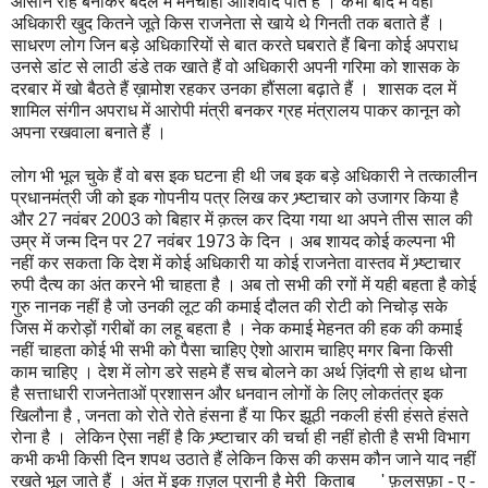
आसान राहें बनाकर बदले में मनचाहा आशिर्वाद पाते हैं । कभी बाद में वही
अधिकारी खुद कितने जूते किस राजनेता से खाये थे गिनती तक बताते हैं ।
साधरण लोग जिन बड़े अधिकारियों से बात करते घबराते हैं बिना कोई अपराध
उनसे डांट से लाठी डंडे तक खाते हैं वो अधिकारी अपनी गरिमा को शासक के
दरबार में खो बैठते हैं ख़ामोश रहकर उनका हौंसला बढ़ाते हैं । शासक दल में
शामिल संगीन अपराध में आरोपी मंत्री बनकर ग्रह मंत्रालय पाकर कानून को
अपना रखवाला बनाते हैं ।
लोग भी भूल चुके हैं वो बस इक घटना ही थी जब इक बड़े अधिकारी ने तत्कालीन
प्रधानमंत्री जी को इक गोपनीय पत्र लिख कर भ्र्ष्टाचार को उजागर किया है
और 27 नवंबर 2003 को बिहार में क़त्ल कर दिया गया था अपने तीस साल की
उम्र में जन्म दिन पर 27 नवंबर 1973 के दिन । अब शायद कोई कल्पना भी
नहीं कर सकता कि देश में कोई अधिकारी या कोई राजनेता वास्तव में भ्र्ष्टाचार
रुपी दैत्य का अंत करने भी चाहता है । अब तो सभी की रगों में यही बहता है कोई
गुरु नानक नहीं है जो उनकी लूट की कमाई दौलत की रोटी को निचोड़ सके
जिस में करोड़ों गरीबों का लहू बहता है । नेक कमाई मेहनत की हक की कमाई
नहीं चाहता कोई भी सभी को पैसा चाहिए ऐशो आराम चाहिए मगर बिना किसी
काम चाहिए । देश में लोग डरे सहमे हैं सच बोलने का अर्थ ज़िंदगी से हाथ धोना
है सत्ताधारी राजनेताओं प्रशासन और धनवान लोगों के लिए लोकतंत्र इक
खिलौना है , जनता को रोते रोते हंसना हैं या फिर झूठी नकली हंसी हंसते हंसते
रोना है । लेकिन ऐसा नहीं है कि भ्र्ष्टाचार की चर्चा ही नहीं होती है सभी विभाग
कभी कभी किसी दिन शपथ उठाते हैं लेकिन किस की कसम कौन जाने याद नहीं
रखते भूल जाते हैं । अंत में इक ग़ज़ल पुरानी है मेरी किताब ' फ़लसफ़ा - ए -