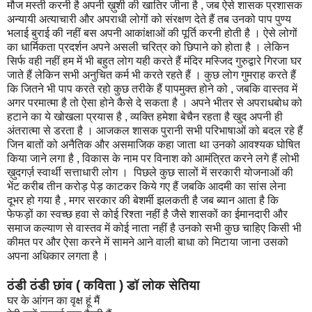
मौज मस्ती करनी है अपनी ख़ुशी की खातिर जीना है , जब ऐसे शासक प्रशासक
अन्यायी अत्याचारी और अपराधी लोगों को संरक्षण देते हैं तब उनको पाप पुण्य
भलाई बुराई की नहीं बस अपनी आकांक्षाओं की पूर्ति करनी होती है । ऐसे लोगों
का धार्मिकता प्रदर्शन अपने असली चरित्र को छिपाने को होता है । लेकिन
सिर्फ वही नहीं हम में भी बहुत लोग यही करते हैं मंदिर मस्जिद गुरुद्वारे गिरजा घर
जाते हैं लेकिन सभी अनुचित कर्म भी करते रहते हैं । कुछ लोग गुमराह करते हैं
कि जितने भी पाप करते रहो कुछ तरीके हैं पापमुक्त होने को , जबकि वास्तव में
अगर परमात्मा है तो ऐसा होने कैसे दे सकता है । अपने भीतर से अपराधबोध को
हटाने का ये खोखला प्रयास है , व्यक्ति हमेशा बेचैन रहता है खुद अपनी ही
अंतरात्मा से डरता है । आजकल शासक पुरानी सभी परिभाषाओं को बदल रहे हैं
जिन बातों को अनैतिक और असमाजिक कहा जाता था उनको आवश्यक घोषित
किया जाने लगा है , विकास के नाम पर विनाश को आमंत्रित करने लगे हैं लोभी
ख़ुदगर्ज़ स्वार्थी सत्ताधारी लोग । पिछले कुछ सालों में सरकारी योजनाओं की
भेंट करीब तीन करोड़ पेड़ काटकर किये गए हैं जबकि आदमी का सांस लेना
दूभर हो गया है , मगर सरकार की बेशर्मी झलकती है जब ब्यान आता है कि
फेफड़ों का स्वच्छ हवा से कोई रिश्ता नहीं है जैसे शासकों का ईमानदारी और
समाज कल्याण से वास्तव में कोई नाता नहीं है उनको सभी कुछ चाहिए किसी भी
कीमत पर और ऐसा करने में सामने आने वाली बाधा को मिटाया जाना उसको
अपना अधिकार लगता है ।
ठंडी ठंडी छांव ( कविता ) डॉ लोक सेतिया
घर के आंगन का वृक्ष हूं मैं