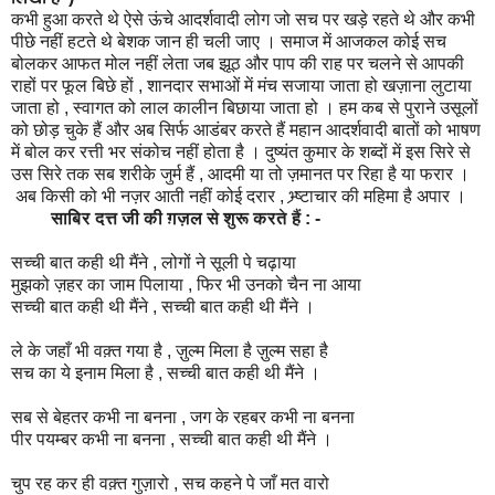
कभी हुआ करते थे ऐसे ऊंचे आदर्शवादी लोग जो सच पर खड़े रहते थे और कभी
पीछे नहीं हटते थे बेशक जान ही चली जाए । समाज में आजकल कोई सच
बोलकर आफत मोल नहीं लेता जब झूठ और पाप की राह पर चलने से आपकी
राहों पर फूल बिछे हों , शानदार सभाओं में मंच सजाया जाता हो खज़ाना लुटाया
जाता हो , स्वागत को लाल कालीन बिछाया जाता हो । हम कब से पुराने उसूलों
को छोड़ चुके हैं और अब सिर्फ आडंबर करते हैं महान आदर्शवादी बातों को भाषण
में बोल कर रत्ती भर संकोच नहीं होता है । दुष्यंत कुमार के शब्दों में इस सिरे से
उस सिरे तक सब शरीके जुर्म हैं , आदमी या तो ज़मानत पर रिहा है या फरार ।
अब किसी को भी नज़र आती नहीं कोई दरार , भ्र्ष्टाचार की महिमा है अपार ।
साबिर दत्त जी की ग़ज़ल से शुरू करते हैं : -
सच्ची बात कही थी मैंने , लोगों ने सूली पे चढ़ाया
मुझको ज़हर का जाम पिलाया , फिर भी उनको चैन ना आया
सच्ची बात कही थी मैंने , सच्ची बात कही थी मैंने ।
ले के जहाँ भी वक़्त गया है , ज़ुल्म मिला है ज़ुल्म सहा है
सच का ये इनाम मिला है , सच्ची बात कही थी मैंने ।
सब से बेहतर कभी ना बनना , जग के रहबर कभी ना बनना
पीर पयम्बर कभी ना बनना , सच्ची बात कही थी मैंने ।
चुप रह कर ही वक़्त गुज़ारो , सच कहने पे जाँ मत वारो