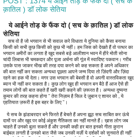
POST : 1374 ये आईने तोड़ के फैंक दो ( सच के
क़ातिल ) डॉ लोक सेतिया
ये आईने तोड़ के फैंक दो ( सच के क़ातिल ) डॉ लोक
सेतिया
सच वो है जो भगवान से भी सवाल करे विधाता ये दुनिया को कैसा बनाया
किसी को सभी कुछ किसी को कुछ भी नहीं। हम जिस को देखते हैं वो पत्थर का
भगवान अमीरों का लगता है खुद सबसे बड़े आलीशान भवन में हीरे मोती सोना
चांदी लिबास भी चमकदार और पूजा अर्चना की गूंज में स्वादिष्ट पकवान। गरीब
उसके पास जाकर भीख की तरह दया करने को कह सकता है अपने अधिकार
की बात नहीं कर सकता अन्यथा पूछता आपने जन्म दिया तो ज़िंदगी और ज़िंदा
रहने का हक भी देता। मगर उस भगवान की बेबसी है वो अपनी वास्तविकता खुद
ब्यान भी नहीं कर सकता है। कुछ लोग खुद ही भगवान बन बैठे हैं आज ऐसे ही
तमाम लोगों की बात कहते हैं खरी खरी कहने की ज़रूरत है। अन्यथा दुष्यन्त
कुमार की तरह कहना होगा " तेरा निज़ाम है सिल दे ज़ुबान ए शायर को , ये
एहतियात ज़रूरी है इस बहर के लिए "।
ये सच के झंडाबरदार बने फिरते हैं बेचते हैं अपना झूठ सच साबित कर ऊंचे
दामों पर और खुद पर कोई अंकुश नैतिकता का नहीं मानते हैं। ख़ास लोग जब
चाहते हैं उनको बुला सकते हैं और उनकी कही हर बात इनको गीता कुरान
बाईबल लगती है उनको बात जैसे जब उनकी मर्ज़ी ये दर्शकों को सुनवाते ही नहीं