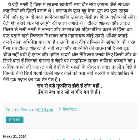
ये वही नगरी है जिस में साधना ख़ामोशी नया दौर नया ज़माना जैसे सार्थक
कहानियों की फ़िल्में बनाते थे। कागज़ के फूल बहु बेगम धूल का फूल साहब
बीवी और ग़ुलाम दो बदन हक़ीक़त शहीद उपकार जैसी हर फिल्म दर्शक को संदेश
देती थी बहारें फिर भी आएंगी की आशा जगाते थे। दौलत शोहरत और ताकत
मिलने से उसी नगरी में नग्नता और अपराध को महिमामंडित करने से हिंसा का
पाठ पढ़ाने वाले किरदार निभाकर कोई महानायक कोई सबसे अधिक कमाई
करने वाला अभिनेता बन गया है। उनके पास दीवार फिल्म के डॉयलॉग की तरह
पैसा धन दौलत शोहरत ही नहीं सत्ता और राजनीति की ताकत भी है बस इक
चीज़ नहीं बची है इमान और ज़मीर आदर्श और नैतिकता उनके लिए किसी और के
लिखे बोल हैं जिनको बोलना है चेहरे पर मासूमियत लाकर तालियां बजवाने को।
अधिक कहने की ज़रूरत नहीं है शीशे के महलों के भीतर शानदार क़ालीन बिछे हैं
जिनके नीचे छिपी गंदगी किसी बाहर वाले को पता नहीं चलनी चाहिए आखिर में
मेरी इक ग़ज़ल का इक शेर पेश है।
सब से बड़े मुफ़लिस होते हैं लोग वही ,
ईमान बेच कर जो जागीर बनाते हैं।
Dr. Lok Setia
at
6:10 pm
2 टिप्‍पणियां:
शेयर करें
सितंबर 21, 2020