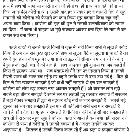
है। हाथ मिलाने के बाद हाथ धोने की चर्चा भी अजीब लगती है गले लगाया था
हाथ में हाथ भी थामा था कोरोना को जो होना था होना था बस वही कोना था
जिस जगह बैठा कोरोना था। उसके बाद हर सरकार हर सत्ताधारी नेता ने खुद
मनमानी की कोरोना को फैलाने का काम किया मुझे बदनाम किया खुद नहीं
अपना काम किया। कोरोना की लूट की छूट ने उनकी वास्तविकता को सामने
ला दिया। मैं जाना भी चाहता था मुझे रोककर अवसर बना दिया मेरे नाम से घर
दफ़्तर सब बना लिया।
पहले कहते थे उनसे पहले किसी ने कुछ भी नहीं किया सभी ने लूटा है बर्बाद
किया है अब जब सब कुछ खुद अपने हाथ से लुटवा बैठे या लुटवाना चाहते हैं तब
अपने गुनाह का दोष मुझ पर लगाना ये तो झूठ की सीमा को पार करने के बाद
बेगुनाह को सूली चढ़ाने की बात है। हाथ जोड़कर मुझे बुलाया था अब कहते हैं
किस से पूछकर आया था। सच बताऊं तो मैंने उन पर एहसान किया है उनकी
गिरती साख की लाज बच गई है मेरे बहाने उनके सर से बला टल गई है। दिल ही
दिल से मेरा उपकार समझते हैं जो कभी नहीं समझते थे इस बार समझते हैं
कोरोना को लोग खुद उनका नया अवतार समझते हैं। ओ चारागर लोग तुझे
सबसे बड़ा बीमार समझते हैं अपने सर पर लटकी हुई तलवार समझते हैं सरकार
है बड़ी बेकार समझते हैं तुझ से बढ़कर कोई नहीं लाचार समझते हैं। सबसे बड़े
दुश्मन को सब यार समझते हैं इस पार ही नहीं लोग सभी उस पार समझते हैं।
जाने है कौन देश का गुनहगार समझते हैं चौकीदार नहीं कोई सौ बार समझते हैं।
सच तो है सरकार बहुत खुश है कोरोना वक़्त पे आया है क्या क्या नहीं सरकार ने
कोरोना से पाया है कोरोना ने उनको बचाया है ये अवसर उन्होंने जमकर
आज़माया है। फितरत है उनकी सितम करते रहे हैं अब झूठा ये इल्ज़ाम कोरोना पे