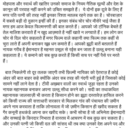
मोहपाश और स्वार्थ की खातिर उनको समाज के नियम नैतिक मूल्यों और देश के
कानून की परवाह नहीं करने को उचित समझते हैं। ये दोनों इक दूजे के लिए हैं
मगर पति पत्नी की तरह नहीं इनका रिश्ता मतलब रहने तक का है। चोरबाज़ार
में सबसे बड़ी दो दुकान इन्हीं की हैं। इनका संबंध चोर चोर मौसेरे भाई जैसा है
मगर हम आज केवल फिल्मनगरी की बात करते हैं। आपको जो टॉनिक बेचते हैं
तेल मालिश करवाते हैं न खुद आज़माते है नहीं खाते न लगवाते हैं। हम लोग कर
चोर से दिल चोर कहलाते हैं मगर फिल्म वाले कहानी क्या फिल्म तक कहीं से
चुरा लाते हैं अपनी बनाकर खूब धन कमाते हैं। आपको झूठी बातें बतलाते हैं
नायक गरीब है ईमानदार है महनत उसूल से रईस बन जाता है उल्लू बनाना यही
कहलाता है। ये कमाने को सब कुछ करते हैं किसी सच पर नहीं पैसे पर मरते
हैं।
बात निकलेगी तो दूर तलक जाएगी तभी फ़िल्मी नायिका को ऐतराज़ है कोई
अंदर की बात बाहर कहे क्योंकि अंदर सब तरह की गंदगी भरी हुई है जिसको कोई
सामने नहीं लाने देता है। टीवी अख़बार वालों का स्वार्थ जुड़ा रहता है उनको
नायक महानयक बनाकर अपना उल्लू सीधा करने को। सदी का तथाकथित
महानायक जालसाज़ी भी करता है किसान होने का झूठा दस्तावेज़ हासिल करने
को किसी राज्य की सत्ताधारी सरकार से मिलकर गांव की पंचायत की ज़मीन
अपने नाम करवाता है ताकि लोनावला में जो ज़मीन किसान ही खरीद सकता है
गैर कनूनी हथकंडे अपना कर खरीद सके। कभी सोचा है जो अभिनेता ईमानदारी
और सच्चाई के किरदार निभाता है वास्तव में आचरण में सब कुछ कर सकता है।
और उनकी पत्नी जो किसी दल की सांसद थी तब क्या उनको देश अपने पद और