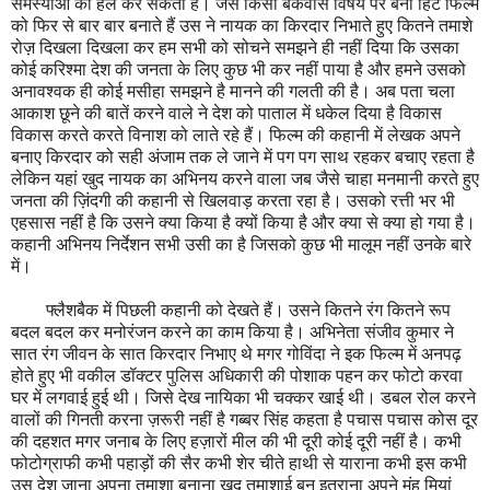
समस्याओं को हल कर सकता है। जैसे किसी बकवास विषय पर बनी हिट फिल्म
को फिर से बार बार बनाते हैं उस ने नायक का किरदार निभाते हुए कितने तमाशे
रोज़ दिखला दिखला कर हम सभी को सोचने समझने ही नहीं दिया कि उसका
कोई करिश्मा देश की जनता के लिए कुछ भी कर नहीं पाया है और हमने उसको
अनावश्वक ही कोई मसीहा समझने है मानने की गलती की है। अब पता चला
आकाश छूने की बातें करने वाले ने देश को पाताल में धकेल दिया है विकास
विकास करते करते विनाश को लाते रहे हैं। फिल्म की कहानी में लेखक अपने
बनाए किरदार को सही अंजाम तक ले जाने में पग पग साथ रहकर बचाए रहता है
लेकिन यहां खुद नायक का अभिनय करने वाला जब जैसे चाहा मनमानी करते हुए
जनता की ज़िंदगी की कहानी से खिलवाड़ करता रहा है। उसको रत्ती भर भी
एहसास नहीं है कि उसने क्या किया है क्यों किया है और क्या से क्या हो गया है।
कहानी अभिनय निर्देशन सभी उसी का है जिसको कुछ भी मालूम नहीं उनके बारे
में।
फ्लैशबैक में पिछली कहानी को देखते हैं। उसने कितने रंग कितने रूप
बदल बदल कर मनोरंजन करने का काम किया है। अभिनेता संजीव कुमार ने
सात रंग जीवन के सात किरदार निभाए थे मगर गोविंदा ने इक फिल्म में अनपढ़
होते हुए भी वकील डॉक्टर पुलिस अधिकारी की पोशाक पहन कर फोटो करवा
घर में लगवाई हुई थी। जिसे देख नायिका भी चक्कर खाई थी। डबल रोल करने
वालों की गिनती करना ज़रूरी नहीं है गब्बर सिंह कहता है पचास पचास कोस दूर
की दहशत मगर जनाब के लिए हज़ारों मील की भी दूरी कोई दूरी नहीं है। कभी
फोटोग्राफी कभी पहाड़ों की सैर कभी शेर चीते हाथी से याराना कभी इस कभी
उस देश जाना अपना तमाशा बनाना खुद तमाशाई बन इतराना अपने मुंह मियां