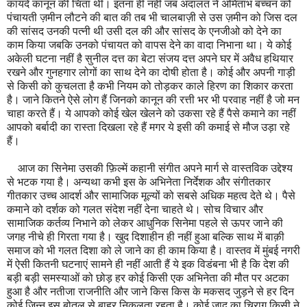
कायदे कानून की चिंता थी। इतना ही नहीं जब अदालत ने अमिताभ बच्चन को
पंचायती ज़मीन लौटने की बात की तब भी चालबाज़ी से उस ज़मीन को जिस दल
की सांसद उनकी पत्नी थी उसी दल की और सांसद के एनजीओ को देने का
काम किया जबकि उनको पंचायत को वापस देने का वादा निभाना था। ये कोई
अकेली घटना नहीं है सुनील दत्त का बेटा संजय दत्त अपने घर में अवैध हथियार
रखने और गुनहगार लोगों का साथ देने का दोषी होता है। कोई और अपनी गाड़ी
से किसी को कुचलता है कभी नियम को तोड़कर काले हिरण का शिकार करता
है। जाने कितने ऐसे लोग हैं जिनको कानून की रत्ती भर भी परवाह नहीं है जो मन
चाहा करते हैं। ये आपको कोई खेल खेलने को उकसा रहे हैं पैसे कमाने का नहीं
आपको बर्बादी का रास्ता दिखला रहे हैं मगर ये इसी की कमाई से मौज उड़ा रहे
हैं।
आज का सिनेमा उसकी फ़िल्में कहानी संगीत अपने मार्ग से वास्तविक उद्देश्य
से भटक गया है। अन्यथा कभी इस के अभिनेता निर्देशक और संगीतकार
गीतकार उच्च आदर्श और सामाजिक मूल्यों को सबसे अधिक महत्व देते थे। पैसे
कमाने को दर्शक को गलत संदेश नहीं देना चाहते थे। सोच विचार और
सामाजिक कर्तव्य निभाने को लेकर आधुनिक सिनेमा पहले से ऊपर जाने की
जगह नीचे ही गिरता गया है। खुद दिशाहीन ही नहीं हुआ बल्कि साथ में बाक़ी
समाज को भी गलत दिशा को ले जाने का ही काम किया है। वास्तव में मुंबई नगरी
में ऐसी कितनी घटनाएं सामने ही नहीं आती हैं ये इक विडंबना भी है कि देश की
बड़ी बड़ी समस्याओं को छोड़ हर कोई किसी एक अभिनेता की मौत पर अटका
हुआ है और नतीजा राजनीति और जाने किस किस के मकसद जुड़ने से हर दिन
कोई जिन्न इस बोतल से बाहर निकलता रहता है। कोई जादू का चिराग़ किसी ने