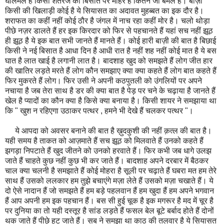
घालमेल है किसी शतरंज की बिसात पर मोहरे हैं कितने जो बेमेल हैं। बाज़ी
किसी की खिलाड़ी कोई है ये सियासत का अदावत मुहब्बत का इक दौर है।
शराफत का कहीं नहीं कोई ठौर है जंगल में नाच रहा कहीं मोर है। चलो थोड़ा
पीछे नज़र डालते हैं हर इक किरदार को फिर से पहचानते हैं यहां सच नहीं झूठ
ही झूठ है ये इक बात सभी जानते हैं मानते हैं। कोई हारी बाज़ी की बात है बिछाई
किसी ने नई बिसात है आधा दिन है आधी रात है नहीं शह नहीं कोई मात है ये बस
घात है लात खाई है लगानी लात है। बादशाह खुद को समझते हैं लोग जीत हार
की खातिर लड़ते मरते हैं लोग कौन समझाए क्या क्या कहते हैं लोग बात कहते हैं
फिर मुकरते हैं लोग। फिर उसी ने अपनी कठपुतली को उंगलियों पर अपने
नचाया है जब तेरा साथ है डर की क्या बात है पेड़ पर चने के चढ़ाया है जानते हैं
खेल है प्यादों का कौन क्या है किसे क्या बनाया है। किसी शायर ने समझाया था
कि " खुश न रहिएगा उठाकर पत्थर , हमने भी देखे हैं चलकर पत्थर "।
ये आपदा को अवसर बनाने की बात है ख़ुदकुशी की नहीं क़त्ल की बात है।
यही समय है ताकत को आज़माते हैं सच झूठ को मिलवाते हैं उनको कहते हैं
झगड़ा निपटाते हैं खुद जीतने को उनको हरवाते हैं। फिर कभी जब धागे उलझ
जाते हैं चाहते कुछ नहीं कुछ भी कर जाते हैं। बादशाह अपने दरबार में बैठकर
चाल क्या चलनी है समझाते हैं कोई मोहरा है सूली पर चढ़ाते हैं घबरा मत हम तेरे
साथ हैं उसको ललकार हम तुझे बचाएंगे मज़ा लेते हैं उसको मज़ा चखाते हैं। ये
दो ऐसे नादान हैं जो समझते हैं हम बड़े पहलवान हैं हम खुदा हैं हम अपने भगवान
हैं आप अपनी हम इक पहचान हैं। बस सी हुई चूक है इक मगरूर है मद में चूर है
पर दुनिया का तो यही दस्तूर है सांड लड़ते हैं फसल बेल बूटे बर्बाद होते हैं दोनों
थक जाते हैं पीछे हट जाते हैं। सब ने समझा था काठ की तलवार है ये सियासत