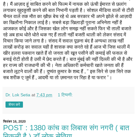
है। मैं आज़ाद हूं साबित करने को फिल्म में नायक को ऊंची ईमारत से छलांग
लगाकर ख़ुदकुशी करने की बात निभानी पड़ती है। सोशल मीडिया वालों से टीवी
चैनल वाले तक मौत का ख़ौफ़ बेच रहे थे अब सरकार भी अपने झोले से आज़ादी
का खिलौना निकाल लाई है। सबसे बड़ा खिलाड़ी पुराना अभिनेता नहीं है
आजकल कोई और है जिसका खेल लोग समझ नहीं सकते फिर भी ताली बजाते
रहे अब हाथ धोते धोते थक गए हैं ताली नहीं बजती थाली को लेकर संसद में
विचार किया जाने लगा है। संसद में सवाल पूछना बंद है अन्यथा लाख नहीं
लाखों करोड़ का सवाल यही है शासक क्या करते रहे हैं आज भी जिस थाली में
खीर हलवा पकवान खाते हैं वो जनता की खून पसीने की कमाई की फसल से
बनाई रोटी होती है उसी में छेद करते हैं। बात मुंबई की नहीं दिल्ली की भी है और
हर राज्य की राजधानी की भी। नेता अधिकारी कर्मचारी खाते जनता की हैं
बजाते लूटने वालों की हैं। दुष्यंत कुमार के शब्द हैं , " इस सिरे से उस सिरे तक
सब शरीक ए जुर्म हैं , आदमी या तो ज़मानत पर रिहा है या फरार "।
Dr. Lok Setia
at
7:43 pm
1 टिप्पणी:
शेयर करें
सितंबर 16, 2020
POST : 1380 कांच का लिबास संग नगरी ( बात
निकली है ) डॉ लोक सेतिया