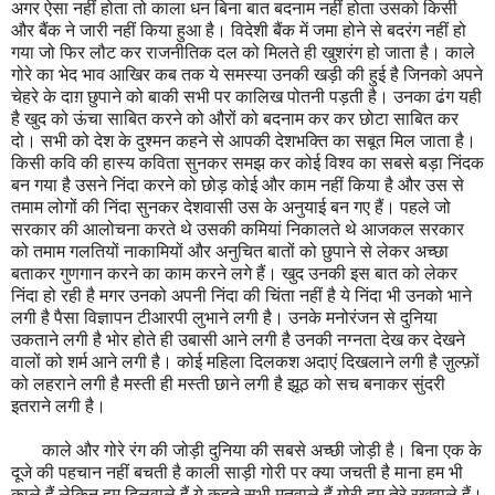
अगर ऐसा नहीं होता तो काला धन बिना बात बदनाम नहीं होता उसको किसी
और बैंक ने जारी नहीं किया हुआ है। विदेशी बैंक में जमा होने से बदरंग नहीं हो
गया जो फिर लौट कर राजनीतिक दल को मिलते ही खुशरंग हो जाता है। काले
गोरे का भेद भाव आखिर कब तक ये समस्या उनकी खड़ी की हुई है जिनको अपने
चेहरे के दाग़ छुपाने को बाकी सभी पर कालिख पोतनी पड़ती है। उनका ढंग यही
है खुद को ऊंचा साबित करने को औरों को बदनाम कर कर छोटा साबित कर
दो। सभी को देश के दुश्मन कहने से आपकी देशभक्ति का सबूत मिल जाता है।
किसी कवि की हास्य कविता सुनकर समझ कर कोई विश्व का सबसे बड़ा निंदक
बन गया है उसने निंदा करने को छोड़ कोई और काम नहीं किया है और उस से
तमाम लोगों की निंदा सुनकर देशवासी उस के अनुयाई बन गए हैं। पहले जो
सरकार की आलोचना करते थे उसकी कमियां निकालते थे आजकल सरकार
को तमाम गलतियों नाकामियों और अनुचित बातों को छुपाने से लेकर अच्छा
बताकर गुणगान करने का काम करने लगे हैं। खुद उनकी इस बात को लेकर
निंदा हो रही है मगर उनको अपनी निंदा की चिंता नहीं है ये निंदा भी उनको भाने
लगी है पैसा विज्ञापन टीआरपी लुभाने लगी है। उनके मनोरंजन से दुनिया
उकताने लगी है भोर होते ही उबासी आने लगी है उनकी नग्नता देख कर देखने
वालों को शर्म आने लगी है। कोई महिला दिलकश अदाएं दिखलाने लगी है ज़ुल्फ़ों
को लहराने लगी है मस्ती ही मस्ती छाने लगी है झूठ को सच बनाकर सुंदरी
इतराने लगी है।
काले और गोरे रंग की जोड़ी दुनिया की सबसे अच्छी जोड़ी है। बिना एक के
दूजे की पहचान नहीं बचती है काली साड़ी गोरी पर क्या जचती है माना हम भी
काले हैं लेकिन हम दिलवाले हैं ये कहते सभी मतवाले हैं गोरी हम तेरे रखवाले हैं।