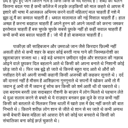
छेद हैं छुपे हुए जाने कितने नाम हैं किस किस के भेद मतभेद हैं। शब्दों का चलन
कितना बदल गया है कभी कॉलेज में लड़के लड़कियों को माल कहते थे आपस में
इशारे की भाषा में आजकल अभिनय करने वाली महिलाएं माल चाहती हैं नशे में
झूम लूं मैं का कमाल चाहती हैं। धमाल मालामाल की नई मिसाल चाहती हैं। हाल
अच्छा है करना बदहाल चाहती हैं अपने हुस्न को अपने जलवों को करना जमकर
इस्तेमाल चाहती हैं बस चुपके चुपके सबसे छुपके नहीं हो कहीं सवाल चाहती हैं
कभी कभी बस बवाल चाहती हैं। जो भी है हो बाकमाल चाहती हैं।
पाकीज़ा की साहिबजान और उमराओ जान जैसे किरदार फ़िल्मी नहीं
असली होते थे कभी शहर के बाहर कोई बस्ती नाच गाने की जिस्मफ़रोशी का
खुलाबाज़ार सजता था। बड़े बड़े धनवान ज़मीदार रईस और शराफ़त की नक़ाब
ओढ़ने वाले छुपकर दिल बहलाने आते थे किसी को अपना बनाते थे निशानी कोई
छोड़ जाते थे। फिर जब बूढ़े हो जाते थे किस्से बहुत याद आते थे औरों को
नसीहत देने को अपनी सच्ची कहानी किसी अजनबी की कहकर सुनाते थे। दर्द
की दास्तां नहीं है मौसम है आशिक़ाना गुनगुनाते थे सपनों में खोकर अभी तो मैं
जवान हूं अभी तो मैं जवान हूं सोच कर किसी को शर्म आती थी वो घबराते थे।
उस बदनाम बस्ती उस सदाबहार रौशनी के बाज़ार में लोग मिलते थे पहचान लेते
थे दुआ सलाम करने से बचते थे ये राज़दार बनकर इक दूजे के राज़ कभी नहीं
किसी को बतलाते थे मिलकर जिस थाली में खाते उस में छेद नहीं करते की बात
निभाते थे। कितने शरीफ़ लोग शान से जीते थे शान से मर जाते थे कभी अनाथ
कभी बेचारी बेबस महिला को आसरा देने को कोई घर बनवाते थे किसी को
संचालिका बना कोई क़र्ज़ चुकाते थे।