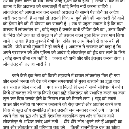
उसको क़त्ल करने के बाद किसी जगह दफ़न किया होगा । सरकारी वकील का
कहना है कि अदालत को जल्दबाज़ी में कोई निर्णय नहीं करना चाहिये ।
लोकतंत्र को लापता मान कर उसको अदालत के सामने पेश होने का आदेश
जारी कर सकती है या चाहे तो उसको जिंदा या मुर्दा होने की जानकारी देने वाले
को ईनाम देने की भी घोषणा कर सकती है । सब से पहला सवाल ये है कि क्या
वास्तव में लोकतंत्र था , कोई सबूत है उसके कभी जीवित होने का , अगर किसी
के जिंदा होने तक का ही सबूत न हो तो उसका क़त्ल हुआ किस तरह मान लिया
जाये । लगता है इस मुकदमें में भी नेता संदेह का लाभ मिलने से साफ बरी हो
जायेंगे , जैसे बाकी मुकदमों में हो जाते हैं । अदालत ने सरकार को कहा है कि
अपने प्रशासन को और पुलिस को आदेश दे लोकतंत्र को ढूंढ कर लाने के लिये
, कोई समय सीमा तय नहीं है । जनता को अभी और और इंतज़ार करना होगा ।
लोकतंत्र की तलाश जारी है ।
जाने कैसे इक नेता को किसी तहखाने में घायल लोकतंत्र मिल ही गया
और उसने जनता को देश की तमाम समस्याओं से मुक्त करवाने का झूठा वादा
कर सत्ता हासिल कर ली । मगर सत्ता मिलते ही उस ने सच्चे संविधान में वर्णन
किये लोकतंत्र की जगह किसी छद्म झूठे लोकतंत्र को स्थापित करने का काम
शुरू कर दिया उसके होने के निशान तक को मिटाने लगा । खुद को सबसे
अच्छा और मसीहा या भगवान कहलाने को रोज़ तमाशे और आडंबर करने लगा
जिस से बहुत लोग सम्मोहित होकर उसकी जय जयकार करने लगे । उनको
अपने नेता का झूठ और झूठी देशभक्ति वास्तविक सच और संविधान वाले
लोकतंत्र से अधिक पसंद आने लगी । धीरे धीरे लोग भूलने लगे हैं आज़ादी का
अर्थ और लोकतंत्र की परिभाषा तक को । किसी राजनीतिक दल का खोटा