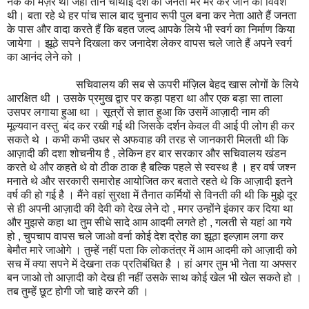
नर्क का मंज़र था जहां तीन चौथाई देश की जनता मर मर कर जीने को विवश
थी। बता रहे थे हर पांच साल बाद चुनाव रूपी पुल बना कर नेता आते हैं जनता
के पास और वादा करते हैं कि बहत जल्द आपके लिये भी स्वर्ग का निर्माण किया
जायेगा । झूठे सपने दिखला कर जनादेश लेकर वापस चले जाते हैं अपने स्वर्ग
का आनंद लेने को ।
सचिवालय की सब से ऊपरी मंज़िल बेहद खास लोगों के लिये
आरक्षित थी । उसके प्रमुख द्वार पर कड़ा पहरा था और एक बड़ा सा ताला
उसपर लगाया हुआ था । सूत्रों से ज्ञात हुआ कि उसमें आज़ादी नाम की
मूल्यवान वस्तु बंद कर रखी गई थी जिसके दर्शन केवल वी आई पी लोग ही कर
सकते थे । कभी कभी उधर से अफवाह की तरह से जानकारी मिलती थी कि
आज़ादी की दशा शोचनीय है , लेकिन हर बार सरकार और सचिवालय खंडन
करते थे और कहते थे वो ठीक ठाक है बल्कि पहले से स्वस्थ है । हर वर्ष जश्न
मनाते थे और सरकारी समारोह आयोजित कर बताते रहते थे कि आज़ादी इतने
वर्ष की हो गई है । मैंने वहां सुरक्षा में तैनात कर्मियों से विनती की थी कि मुझे दूर
से ही अपनी आज़ादी की देवी को देख लेने दो , मगर उन्होंने इंकार कर दिया था
और मुझसे कहा था तुम सीधे सादे आम आदमी लगते हो , गलती से यहां आ गये
हो , चुपचाप वापस चले जाओ वर्ना कोई देश द्रोह का झूठा इल्ज़ाम लगा कर
बेमौत मारे जाओगे । तुम्हें नहीं पता कि लोकतंत्र में आम आदमी को आज़ादी को
सच में क्या सपने में देखना तक प्रतिबंधित है । हां अगर तुम भी नेता या अफ्सर
बन जाओ तो आज़ादी को देख ही नहीं उसके साथ कोई खेल भी खेल सकते हो ।
तब तुम्हें छूट होगी जो चाहे करने की ।