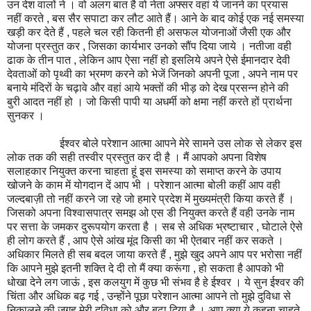
उन देश वालों ने । वो अलग बात है वो नेता अफ्सर वहां ये जानने का प्रयास
नहीं करते , बस सैर सपाटा कर लौट आते हैं। आने के बाद कोई एक नई समस्या
खड़ी कर देते हैं , पहले चल रही कितनी ही असफल योजनाओं जैसी एक और
योजना प्रस्तुत कर , जिसका कार्यभार उनको सौंप दिया जाये । नतीजा वही
ढाक के तीन पात , लेकिन आप ऐसा नहीं हो इसलिये अपने ऐसे ईमानदार देवी
देवताओं को पृथ्वी का भ्रमण करने को भेजें जिनको अपनी पूजा , अपने नाम पर
बनाये मंदिरों के चढ़ावे और वहां आये भक्तों की भीड़ को देख प्रसन्न होने की
बुरी आदत नहीं हो । जो किसी पापी या अधर्मी को क्षमा नहीं करते हों प्रार्थना
सुनकर ।
ईश्वर बोले परेशान आत्मा आपने मेरे सामने उस लोक से लेकर इस
लोक तक की सही तस्वीर प्रस्तुत कर दी है । मैं आपको अपना विशेष
सलाहकार नियुक्त करना चाहता हूं इस समस्या को समाप्त करने के उपाय
खोजने के काम में योगदान दें आप भी । परेशान आत्मा बोली कहीं आप वही
जल्दबाज़ी तो नहीं करने जा रहे जो हमारे प्रदेश में मुख्यमंत्री किया करते हैं ।
जिसको अपना विश्वासपात्र समझ ओ एस डी नियुक्त करते हैं वही उनके नाम
पर सत्ता के जमकर दुरूपयोग करता है । सब से अधिक भ्रष्टाचार , घोटाले ऐसे
ही लोग करते हैं , आप ऐसे आंख मूंद किसी का भी ऐतबार नहीं कर सकते ।
अधिकार मिलते ही सब बदल जाया करते हैं , मुझे खुद अपने आप पर भरोसा नहीं
कि आपने मुझे इतनी शक्ति दे दी तो मैं क्या करूंगा , हो सकता है आपको भी
धोखा देने लग जाऊं , इस कलयुग में कुछ भी संभव है हे ईश्वर । ये सुन ईश्वर की
चिंता और अधिक बढ़ गई , उन्होंने पूछा परेशान आत्मा आपने तो मुझे दुविधा से
निकालने की जगह मेरी दुविधा को और बढ़ा दिया है । आप क्या ये कहना चाहते