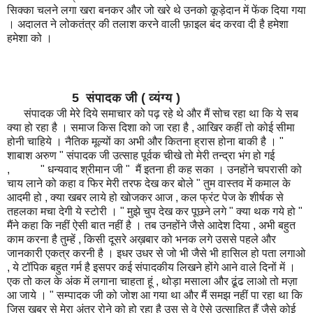
सिक्का चलने लगा खरा बनकर और जो खरे थे उनको कूड़ेदान में फेंक दिया गया
। अदालत ने लोकतंत्र की तलाश करने वाली फ़ाइल बंद करवा दी है हमेशा
हमेशा को ।
5 संपादक जी ( व्यंग्य )
संपादक जी मेरे दिये समाचार को पढ़ रहे थे और मैं सोच रहा था कि ये सब
क्या हो रहा है । समाज किस दिशा को जा रहा है , आखिर कहीं तो कोई सीमा
होनी चाहिये । नैतिक मूल्यों का अभी और कितना ह्रास होना बाकी है । "
शाबाश अरुण " संपादक जी उत्साह पूर्वक चीखे तो मेरी तन्द्रा भंग हो गई
, " धन्यवाद श्रीमान जी " मैं इतना ही कह सका । उनहोंने चपरासी को
चाय लाने को कहा व फिर मेरी तरफ देख कर बोले " तुम वास्तव में कमाल के
आदमी हो , क्या खबर लाये हो खोजकर आज , कल फ्रंट पेज के शीर्षक से
तहलका मचा देगी ये स्टोरी । " मुझे चुप देख कर पूछने लगे " क्या थक गये हो "
मैंने कहा कि नहीं ऐसी बात नहीं है । तब उनहोंने जैसे आदेश दिया , अभी बहुत
काम करना है तुम्हें , किसी दूसरे अख़बार को भनक लगे उससे पहले और
जानकारी एकत्र करनी है । इधर उधर से जो भी जैसे भी हासिल हो पता लगाओ
, ये टॉपिक बहुत गर्म है इसपर कई संपादकीय लिखने होंगे आने वाले दिनों में ।
एक तो कल के अंक में लगाना चाहता हूं , थोड़ा मसाला और ढूंढ लाओ तो मज़ा
आ जाये । " सम्पादक जी को जोश आ गया था और मैं समझ नहीं पा रहा था कि
जिस खबर से मेरा अंतर रोने को हो रहा है उस से वे ऐसे उत्साहित हैं जैसे कोई