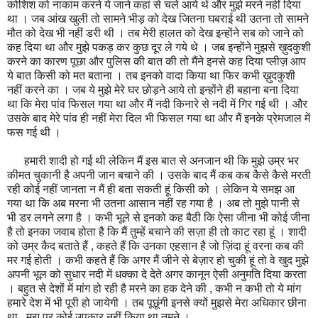
कोशिश को नाकाम करने ये जाने कहां से चले आये थे और मुझे मरने नहीं दिया
था । जब आंख खुली तो सामने भीड़ को देख जितना घबराई थी उतना तो सामने
मौत को देख भी नहीं डरी थी । तब मेरी हालत को देख इन्होंने सब को जाने को
कह दिया था और मुझे पकड़ कर कुछ दूर ले गये थे । जब इन्होंने मुझसे ख़ुदकुशी
करने का कारण पूछा और पुलिस की बात की तो मैंने इनसे कह दिया प्लीज़ आप
ये बात किसी को मत बताना । तब इनको वादा किया था फिर कभी ख़ुदकुशी
नहीं करने का । जब ये मुझे मेरे घर छोड़ने आये तो इन्होंने ही बहाना बना दिया
था कि मेरा पांव फिसल गया था और मैं नदी किनारे से नदी में गिर गई थी । और
उसके बाद मेरे पांव ही नहीं मेरा दिल भी फिसल गया था और मैं इनके प्रेमजाल में
फस गई थी ।
हमारी शादी हो गई थी लेकिन मैं इस बात से अनजान थी कि मुझे उम्र भर
कीमत चुकानी है अपनी जान बचाने की । उसके बाद मैं कब कब कैसे कैसे मरती
रही कोई नहीं जानता न मैं ही बता सकती हूं किसी को । लेकिन ये समझ आ
गया था कि अब मरना भी उतना आसान नहीं रह गया है । अब तो मुझे पानी से
भी डर लगने लगा है । कभी भूले से इनको कह बैठी कि ऐसा जीना भी कोई जीना
है तो इनका जवाब होता है कि मैं तुम्हें बचाने की सज़ा ही तो काट रहा हूं । शादी
को उम्र कैद बताते हैं , कहते हैं कि उनका एहसान है जो ज़िंदा हूं वरना कब की
मर गई होती । कभी कहते हैं कि अगर मैं जीने से बेज़ार हो चुकी हूं तो वे खुद मुझे
अपनी भूल को सुधार नदी में धक्का दे देते अगर कानून ऐसी अनुमति दिया करता
। बहुत से देशों में मांग हो रही है मरने का हक देने की , कभी न कभी तो ये मांग
हमारे देश में भी पूरी हो जायेगी । तब पूछूंगी इनसे क्यों मुझसे मेरा अधिकार छीना
था , मुझ पर कोई उपकार नहीं किया था तुमने ।