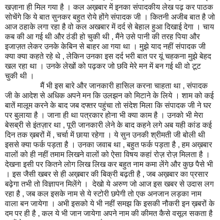
खज़ाना ही मिल गया है । कल अख़बार में इनका संपादकीय लेख पढ़ कर पाठक
सोचेंगे कि ये बात सुनकर बहुत रोये होंगे संपादक जी । कितनी अजीब बात है जो
आज ठहाके लगा रहा है वो कल अखबार में दर्द से बेहाल हुआ दिखाई देगा । चाय
कब की आ गई थी और ठंडी हो चुकी थी , मैंने उसे पानी की तरह पिया और
इजाज़त लेकर उनके केबिन से बाहर आ गया था । मुझे याद नहीं संपादक जी
क्या क्या कहते रहे थे , लेकिन उनका इस दर्द भरी बात पर यूं चहकना मुझे बेहद
खल रहा था । उनके लेखों को पढ़कर जो छवि मेरे मन में बन गई थी वो टूट
चुकी थी ।
मैं भी इस बारे और जानकारी हासिल करना चाहता था , संपादक
जी के आदेश से अधिक अपने मन कि उलझन को मिटाने के लिये । शाम को कई
बातें मालूम करने के बाद जब दफ्तर पहुंचा तो संदेश मिला कि संपादक जी ने घर
पर बुलाया है । जाना ही था पत्रकार होना भी क्या काम है । उनको भी मेरा
बेसब्री से इंतज़ार था , पूरी जानकारी लेने के बाद कहने लगे अब यही कांड कई
दिन तक ख़बरों में , चर्चा में छाया रहेगा । ये सुन उनकी श्रीमती जी बोली थी
इससे क्या फर्क पड़ता है । उनका जवाब था , बहुत फर्क पड़ता है , हम अख़बार
वालों को ही नहीं तमाम लिखने वालों को ऐसा विषय कहां रोज़ रोज़ मिलता है ।
देखना इसी पर कितने लोग लिख लिख कर बहुत नाम कमा लेंगे और कुछ पैसे भी
। इस जैसी खबर से ही अख़बार की बिक्री बढ़ती है , जब अख़बार का प्रसार
बढ़ेगा तभी तो विज्ञापन मिलेंगे । देखो ये अरुण जो आज इस खबर से उदास लग
रहा है , जब कल इसके नाम से ये स्टोरी छपेगी तो एक अनजान लड़का नाम
वाला बन जायेगा । अभी इसको ये भी नहीं समझ कि इसकी नौकरी इन ख़बरों के
दम पर ही है , कल ये भी जान जायेगा अपने नाम की कीमत कैसे वसूल सकता है