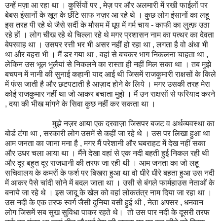
उन्हें मज़ा आ रहा था । कुर्सियों पर , मेज़ पर और अलमारी में रखी फाईलों पर
बेबस इंसानों के खून के छींटे साफ नज़र आ रहे थे । कुछ लोग इंसानों का लहू
इस तरह पी रहे थे जैसे सर्दी के मौसम में धूप में गर्म चाय - काफी का लुत्फ़ उठा
रहे हों । लोग चीख रहे थे चिल्ला रहे थे मगर प्रशासन नाम का पत्थर का देवता
बेपरवाह था । उसपर रत्ती भर भी असर नहीं हो रहा था , लगता है वो अंधा भी
था और बहरा भी । मैं डर गया था , वहां से बचकर भाग निकलना चाहता था ,
लेकिन उस भूल भुलैयां से निकलने का रास्ता ही नहीं मिल सका था । तब मुझे
बचपन में नानी की सुनाई कहानी याद आई थी जिसमें राजकुमारी राक्षसों के किले
में फंस जाती है और छटपटाती है आज़ाद होने के लिये । मगर उसकी तरह मेरा
कोई राजकुमार नहीं था जो आकर बचाता मुझे । मैं उन राक्षसों से फरियाद करने
, दया की भीख मांगने के सिवा कुछ नहीं कर सकता था ।
मुझे नज़र आया एक दरवाज़ा जिसपर बजट व अर्थव्यवस्था का
बोर्ड टंगा था , सरकारी लोग उसमें से कहीं जा रहे थे । उस पर लिखा हुआ था
आम जनता का जाना मना है , मगर मैं परेशानी और घबराहट में देख नहीं सका
और उधर चला आया था । मैंने देखा वहां से एक नदी बहती हुई निकल रही थी
और दूर बहुत दूर राजधानी की तरफ जा रही थी । आम जनता का जो लहू
सचिवालय के कमरों के फर्श पर बिखरा हुआ था वो धीरे धीरे बहता हुआ उस नदी
में आकर पैसे चांदी सोने में बदल जाता था । उसी से बंगले फार्महाउस नेताओं के
बनाये जा रहे थे । इस जादू के खेल को वहां लोकतंत्र नाम दिया जा रहा था ।
उस नदी के एक तरफ स्वर्ग जैसी दुनिया बसी हुई थी , नेता अफ्सर , धनवान
लोग जिसमें सब सुख सुविधा पाकर रहते थे। तो उस पार नदी के दूसरी तरफ