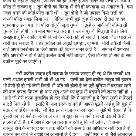
फीस भी नहीं ले सकूंगा , आखिर को हम मित्र हैं और मित्र की पत्नी से भला मैं
फीस ले सकता हूं । तुम दोनों का विवाह भी मैंने ही करवाया था अदालत में , क्या
गवाह बनने की कोई फीस मांगी थी । तुम दोनों ने जो उपहार दिया उसी को
अपनी फीस समझ लिया था । लेकिन कभी मुझे तुम्हारी तरफ से तलाक का
मुक़दमा लड़ना पड़ा तो फीस दोगुणी लूंगा तुमसे । तुम्हें आज़ादी की कीमत तो
चुकानी ही होगी , तब मोल भाव मत करना । उनसे पुरानी मित्रता है इसलिये
समझता हूं कि वकील कभी किसी के दोस्त नहीं हो सकते । भला घोड़ा घास से
यारी कर सकता है । हर वकील को लड़ाई झगड़ा , दुश्मनी , चोरी डकैती जैसी
बातें अपने कारोबार के लिये आशा की किरण नज़र आते हैं । समाज में अपराध
और अपराधी न हों ये कोई वकील कभी नहीं चाहता , ऐसा हो गया तो सब के सब
वकील भूखे मर जाएंगे ।
अभी वकील साहब हमें तलाक के फायदे समझा ही रहे थे कि उनकी धर्म
पत्नी अर्थात हमारी भाभी जी भी आ गई । पत्नी को देख वकील साहब की हालत
भी वैसी ही हो गई जैसी किसी भी पति की होती है जो पूरी दुनिया में बदलाव लाने
की बात करता फिरता हो मगर खुद अपने घर कुछ भी बदलने को तैयार नहीं हो ।
भाभी जी मेरी तरफ मुखातिब हो कर बोली कि मैं जानती हूं ये किस ख़ुशी में मिठाई
बांटते फिर रहे हैं । इसलिये आज इनके सामने ही आपसे पूछने आई हूं कि मुझे भी
बताओ कोई ऐसा वकील जो मेरा इनसे तलाक करवा सके । मुझे भी देखना है कि
दूसरों का घर बर्बाद करने वाले का जब खुद का घर बर्बाद हो तो उसकी कैसी
हालत होती है । मैं आपसे सवाल करना चाहती हूं कि जो लोग , जो समाज
कानून होने के बावजूद आज तक बेटियों को सम्पति का अधिकार नहीं देता है वो
कानून बन जाने से बहुओं को आसानी से दे देगा । कहीं ऐसा न हो जैसे आजकल