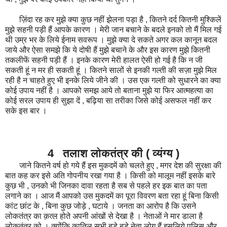
ज़िंदा रह कर मुझे क्या कुछ नहीं झेलना पड़ा है , कितने दर्द कितनी मुश्किलें
मुझे सहनी पड़ी हैं आपके कारण । मेरी जान बचाने के बदले इनको तो मैं मिल गई
थी उम्र भर के लिये ईनाम सवरूप । मुझे क्या दे सकते अगर कल कानून बदल
जाये और ऐसा समझे कि ये दोषी हैं मुझे बचाने के और इस कारण मुझे कितनी
तकलीफें सहनी पड़ी हैं । इनके कारण मेरी हालत ऐसी हो गई है कि न जी
सकती हूं न मर ही सकती हूं । कितने सालों से इनकी गल्ती की सज़ा मुझे मिल
रही है न चाहते हुए भी इनके लिये जीने की । उस एक गल्ती को सुधारने का क्या
कोई उपाय नहीं है । आपको समझ आये तो बताना मुझे या फिर आत्महत्या का
कोई सरल उपाय ही सुझा दें , बढ़िया सा तरीका जिसे कोई असफल नहीं कर
सके इस बार ।
4 तलाश लोकतंत्र की ( व्यंग्य )
जाने कितने वर्ष हो गये हैं इस मुकदमें को चलते हुए , मगर देश की सुरक्षा की
बात कह कर इसे अति गोपनीय रखा गया है । किसी को मालूम नहीं इसके बारे
कुछ भी , उनको भी जिनका दावा रहता है सब से पहले हर इक बात का पता
लगाने का । आज मैं आपको उस मुकदमें का पूरा विवरण बता रहा हूं बिना किसी
कांट छांट के , बिना कुछ जोड़े , घटाये । जनता का आरोप है कि उसने
लोकतंत्र का क़त्ल होते अपनी आंखों से देखा है । नेताओं ने मार डाला है
लोकतंत्र को । क्योंकि कातिल सभी बड़े बड़े नेता लोग हैं इसलिये पुलिस और