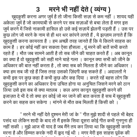
3 मरने भी नहीं देते ( व्यंग्य )
ख़ुदकुशी करना अगर जुर्म है तो जीना किसी सज़ा से कम नहीं । शायद यही
अकेला जुर्म है जो कामयाबी से करने पर सब सज़ाओं से बचा लेता है मगर इस
जुर्म करने में जिसे नाकामी हासिल हो उसे कई सज़ायें झेलनी पड़ती हैं । उस पर
कुछ लोग जो मरने के नाम से ही थर थर कांपने लगते हैं , ये इल्ज़ाम लगाते हैं कि
ख़ुदकुशी करना कायरता है । हम अच्छी तरह जानते हैं कि ये कितने साहस का
काम है । हर कोई नहीं कर सकता ऐसा हौसला , यूं मरने की बातें सभी करते
रहते हैं । मौत जब सामने आती है तो सब जीने की चाहत करते हैं । अब कानून
का क्या है वो ख़ुदकुशी को सही माने चाहे गल्त । कानून क्या सभी को जीने के
अधिकार की बात नहीं करता है , तो क्या सब को मिलता है जीने का अधिकार ।
क्या हम सब जी रहे हैं जिस तरह उसको ज़िंदगी कह सकते हैं । अदालतों ने
कभी इस पर कुछ कहा है कभी कुछ और कह दिया । करते रहें बहस लोग कि
ख़ुदकुशी करने का अधिकार देना उचित होगा या अनुचित जिसने मरने को ठान
लिया उसे इस सब से क्या मतलब । कल अगर कानून ख़ुदकुशी करने की
इजाज़त दे भी दे तो क्या हर कोई जो मर जाने की बात करता है सच में ख़ुदकुशी
करने का सहस कर सकेगा । मांगने से मौत कब मिलती है किसी को ।
" मरने भी नहीं देते दुश्मन मेरी जां के " गीत मुझे शादी से पहले भी बेहद
पसंद था लेकिन शादी के बाद तो मैं इसके सिवा दूसरा कोई गीत कभी गुनगुना ही
नहीं सकी । मुझे आज भी याद है जब मैंने तय कर लिया था कि ख़ुदकुशी करके
मरना है और हिम्मत करके नदी में कूद गई थी । मगर मेरी इस साहस पूर्वक की