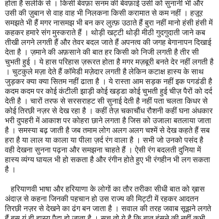
होता है सलीके से । किसी बेवफ़ा सनम की बेवफ़ाई उसी को सुनानी भी और
उसी की ज़ुबान से वाह वाह भी निलकना किसी करामात से कम नहीं । हज़ूर
समझते भी हैं मगर नासमझ भी बन कर लुत्फ़ उठाते हैं बुरा नहीं मानो हंसी हंसी में
कहकर हमारे संग मुस्कराते हैं । थोड़ी खट्टी थोड़ी मीठी गुदगुदाती जाने कब
तीखी लगने लगती हैं और तेवर बदल जाते हैं अपनत्व की जगह बेगानापन दिखाई
देता है । ज़माने की अफ़साने की बात हर किसी को निजी लगती है तीर सी
चुभती हुई । ये हास परिहास ज़रूरत होता है मगर मज़बूरी बनते देर नहीं लगती है
। चुटकुले मज़ा देते हैं कॉमेडी मज़ेदार लगती है लेकिन कटाक्ष हास्य के साथ
जुड़कर क्या क्या सितम नहीं ढाता है । ये रास्ता आम सड़क नहीं इक पगडंडी है
कदम कदम पर कोई कंटीली झाड़ी कोई खड्डा कोई चुभती हुई चीज़ पैरों को दर्द
देती है । चारों तरफ से सरसराहट सी सुनाई देती है नहीं पता चलता किधर से
कोई तिरछी नज़र से देख रहा है । कहीं तेज़ चकाचौंध रौशनी कहीं घना अंधकार
भरी दुपहरी में आकाश पर कोहरा छाने लगता है जिस को उजाला बतलाया जाता
है । समस्या बढ़ जाती है जब तमाम लोग अलग अलग चश्में से देख कहते हैं सब
हरा है या लाल या काला या पीला ज़र्द रंग वाला है । सभी जो उनको पसंद है
वही देखना सुनना पढ़ना और समझना चाहते हैं । ऐसी रंग बदलती दुनिया में
हास्य व्यंग्य घायल भी हो सकता है और रंगीन होते हुए भी रंगहीन भी लग सकता
है ।
हरियाणवी भाषा
और हरियाणा के लोगों का तौर तरीका सीधी बात को ख़ास
अंदाज़ से कहना जिनकी पहचान हो उस राज्य की मिट्टी में रहकर आदतन
तिरछी नज़र से देखने का ढंग बन जाता है । सवाल की तरह जवाब सूझने लगते
हैं बस यूं ही हास्य पैदा हो जाता है । सच तो ये है कि बात हंसने की नहीं कभी