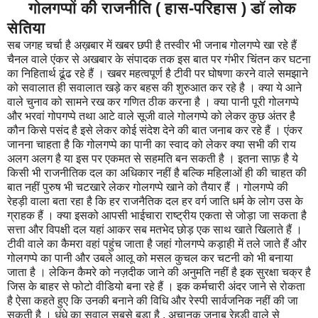
गोलगप्पों की राजनीति ( हास-परिहास ) डॉ लोक
सेतिया
सब जगह चर्चा है अख़बार में खबर छपी है तस्वीर भी जनाब गोलगप्पे खा रहे हैं
चैनल वाले एंकर से अखबार के संपादक तक इस बात पर गंभीर चिंतन कर घटना
का निहितार्थ ढूंढ रहे हैं । खबर महत्वपूर्ण है टीवी पर घोषणा करने वाले समझाने
को सवालात ही सवालात खड़े कर बहस की शुरुआत कर रहे है । क्या ये आने
वाले चुनाव को सामने रख कर गणित ठीक करना है । क्या पानी पूरी गोलगप्पे
और भरवां गोपगप्पे तथा आटे वाले सूजी वाले गोलगप्पे को लेकर कुछ अंतर है
कौन किसे पसंद है इसे लेकर कोई संदेश देने की बात जनाब कर रहे हैं । एंकर
जानना चाहता है कि गोलगप्पे का पानी का स्वाद को लेकर क्या सभी की राय
अलग अलग है या इस पर एकमत से सहमति बन सकती है । इतना साफ़ है ये
किसी भी राजनीतिक दल का अधिकार नहीं है बल्कि महिलाओं ही की चाहत की
बात नहीं पुरुष भी चटखारे लेकर गोलगप्पे खाने को तैयार हैं । गोलगप्पे की
रेहड़ी वाला बता रहा है कि हर राजनैतिक दल हर वर्ग जाति धर्म के लोग उस के
ग्राहक हैं । क्या इसको आपसी भाईचारा राष्ट्रीय एकता से जोड़ा जा सकता है
सत्ता और विपक्षी दल यहां आकर सब मतभेद छोड़ एक साथ खाते खिलाते हैं ।
टीवी वाले का कैमरा वहां पहुंच जाता है जहां गोलगप्पे कड़ाही में तले जाते हैं और
गोलगप्पे का पानी और उबले आलू को मसल कुचल कर चटनी को भी बनाया
जाता है । लेकिन कैमरे को नज़दीक जाने की अनुमति नहीं है इक सुरक्षा चक्र है
जिस के बाहर से फोटो वीडियो बना रहे हैं । इक कर्मचारी अंदर जाने से रोकता
है ऐसा कहते हुए कि उनकी बनाने की विधि और रेस्पी सार्वजनिक नहीं की जा
सकती है । धंधे का सवाल सबसे बड़ा है , अचानक जनाब रेहड़ी वाले से