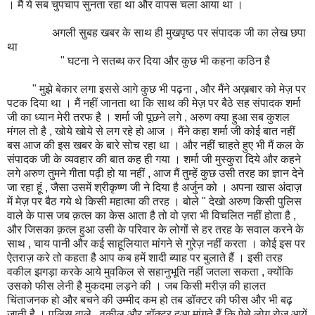
। मैं ये सब चुपचाप सुनता रहा था और वापस चला आया था ।
अगली सुबह खबर के साथ ही मुखपृष्ठ पर संपादक जी का लेख छपा
था
" घटना ने सतब्ध कर दिया और कुछ भी कहना कठिन है
" मुझे बेकार लगा इससे आगे कुछ भी पढ़ना , और मैंने अख़बार को मेज़ पर
पटक दिया था । मैं नहीं जानता था कि साथ की मेज़ पर बैठे सह संपादक शर्मा
जी का ध्यान मेरी तरफ है । शर्मा जी पूछने लगे , अरुण क्या हुआ सब कुशल
मंगल तो है , खोये खोये से लग रहे हो आज । मैंने कहा शर्मा जी कोई बात नहीं
बस आज की इस खबर के बारे सोच रहा था । और नहीं चाहते हुए भी मैं कल के
संपादक जी के व्यवहार की बात कह ही गया । शर्मा जी मुस्कुरा दिये और कहने
लगे अरुण तुमने गीता पढ़ी हो या नहीं , आज मैं तुम्हें कुछ उसी तरह का ज्ञान देने
जा रहा हूं , जैसा उसमें श्रीकृष्ण जी ने दिया है अर्जुन को । अपना खास अंदाज़
में मेज़ पर बैठ गये थे किसी महात्मा की तरह । बोले " देखो अरुण किसी पुलिस
वाले के पास जब क़त्ल का केस आता है तो वो ज़रा भी विचलित नहीं होता है ,
और जिसका क़त्ल हुआ उसी के परिवार के लोगों से हर तरह के सवाल करने के
साथ , चाय पानी और कई साहूलियात मांगने से गुरेज़ नहीं करता । कोई इस पर
ऐतराज़ करे तो कहता है आप कब हमें शादी ब्याह पर बुलाते हैं । इसी तरह
वकील झगड़ा करके आये मुवकिल से सहानुभूति नहीं जतला सकता , क्योंकि
उसको फीस लेनी है मुकदमा लड़ने की । जब किसी मरीज़ की हालत
चिंताजनक हो और बचने की उम्मीद कम हो तब डॉक्टर की फीस और भी बढ़
जाती है । पुलिस वाले , वकील और डॉक्टर दुआ मांगते हैं कि ऐसे लोग रोज़ आयें