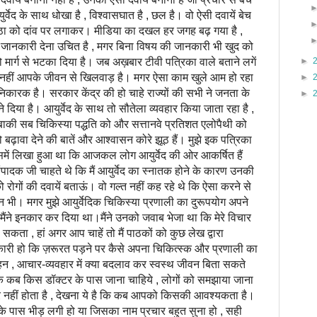
ेद के साथ धोखा है , विश्वासघात है , छल है। वो ऐसी दवायें बेच
ष्ठा को दांव पर लगाकर। मीडिया का दखल हर जगह बढ़ गया है ,
ानकारी देना उचित है , मगर बिना विषय की जानकारी भी खुद को
►
ार्ग से भटका दिया है। जब अख़बार टीवी पत्रिका वाले बताने लगें
सा नहीं आपके जीवन से खिलवाड़ है। मगर ऐसा काम खुले आम हो रहा
►
ानिकारक है। सरकार केंद्र की हो चाहे राज्यों की सभी ने जनता के
►
ने दिया है। आयुर्वेद के साथ तो सौतेला व्यवहार किया जाता रहा है ,
ाकी सब चिकिस्या पद्धति को और सत्तानवे प्रतिशत एलोपैथी को
ो बढ़ावा देने की बातें और आश्वासन कोरे झूठ हैं। मुझे इक पत्रिका
में लिखा हुआ था कि आजकल लोग आयुर्वेद की ओर आकर्षित हैं
ंपादक जी चाहते थे कि मैं आयुर्वेद का स्नातक होने के कारण उनकी
 रोगों की दवायें बताऊं। वो गल्त नहीं कह रहे थे कि ऐसा करने से
न भी। मगर मुझे आयुर्वेदिक चिकिस्या प्रणाली का दुरूपयोग अपने
ंने इनकार कर दिया था।मैंने उनको जवाब भेजा था कि मेरे विचार
सकता , हां अगर आप चाहें तो मैं पाठकों को कुछ लेख द्वारा
री हो कि ज़रूरत पड़ने पर कैसे अपना चिकित्स्क और प्रणाली का
, आचार-व्यवहार में क्या बदलाव कर स्वस्थ जीवन बिता सकते
कि कब किस डॉक्टर के पास जाना चाहिये , लोगों को समझाया जाना
र नहीं होता है , देखना ये है कि कब आपको किसकी आवश्यकता है।
े पास भीड़ लगी हो या जिसका नाम प्रचार बहुत सुना हो , सही