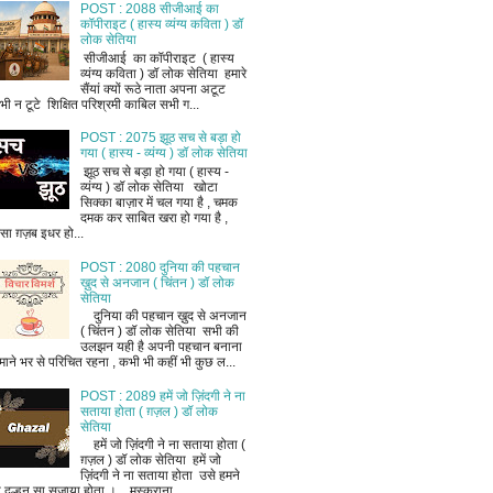
POST : 2088 सीजीआई का
कॉपीराइट ( हास्य व्यंग्य कविता ) डॉ
लोक सेतिया
सीजीआई का कॉपीराइट ( हास्य
व्यंग्य कविता ) डॉ लोक सेतिया हमारे
सैंयां क्यों रूठे नाता अपना अटूट
भी न टूटे शिक्षित परिश्रमी काबिल सभी ग...
POST : 2075 झूठ सच से बड़ा हो
गया ( हास्य - व्यंग्य ) डॉ लोक सेतिया
झूठ सच से बड़ा हो गया ( हास्य -
व्यंग्य ) डॉ लोक सेतिया खोटा
सिक्का बाज़ार में चल गया है , चमक
दमक कर साबित खरा हो गया है ,
ैसा ग़ज़ब इधर हो...
POST : 2080 दुनिया की पहचान
ख़ुद से अनजान ( चिंतन ) डॉ लोक
सेतिया
दुनिया की पहचान ख़ुद से अनजान
( चिंतन ) डॉ लोक सेतिया सभी की
उलझन यही है अपनी पहचान बनाना
माने भर से परिचित रहना , कभी भी कहीं भी कुछ ल...
POST : 2089 हमें जो ज़िंदगी ने ना
सताया होता ( ग़ज़ल ) डॉ लोक
सेतिया
हमें जो ज़िंदगी ने ना सताया होता (
ग़ज़ल ) डॉ लोक सेतिया हमें जो
ज़िंदगी ने ना सताया होता उसे हमने
ी दुल्हन सा सजाया होता । मुस्कराना ...