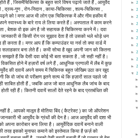
ते हैं , जिसमेंचिकित्सा के बहुत सारे विषय पढ़ाये जाते हैं , आयुर्वेद
►
 , द्रव्य-गुण , रोग-निदान , काया-चिकित्सा , शल्य-चिकित्सा ,
►
ैं पढ़ने को ! मगर आज भी लोग एक चिकित्स्क में और नीम हकीम में
►
ने स्वास्थ्य के बारे राय ले लिया करते हैं। अस्पताल में काम करने
►
ा , बेशक वो इक अंग है जो सहायक है चिकित्स्या करने में। दवा
►
ानकारी से किसी रोग पर सुझाव देता है तो उसको भले थोड़े धन
►
ी करता है। मगर आप हैं कि कम्पाउंडर या नर्स तो क्या वार्ड में
►
ना सलाहकार बना लेते हैं। कभी सोचा है खुद अपनी जान को कितना
►
समझते हैं कि देसी दवा कोई भी बता सकता है , जो सही नहीं है।
►
कसित होने में हज़ारों वर्ष लगे हैं , आधुनिक प्रणाली में लैब में कुछ
►
युर्वेद की दवायें अपने समय में चिकिस्क बहुत जोखिम उठा कर खुद
▼
ोगी कि वो जांच वो परीक्षण इतने सत्य थे कि हज़ारों साल पहले जो
ही साबित होती हैं , जबकि आज जो बात आधुनिक लैब जांच के बाद
त होती रही हैं। कितनी दवायें सालों देते रहने के बाद प्रतबंधित की
 है , आपको मालूम है मोतिया बिंद ( कैटरेक्ट ) का जो ऑपरेशन
 जानकारी भी आयुर्वेद के ग्रंथों की देन है। आज आयुर्वेद की दशा भी
को अपना कारोबार बना लिया है। आयुर्वेदिक दवायें बनाने वाली
रु की तरह इसको मुनाफा कमाने को इस्तेमाल किया है फ़र्ज़ को
यें बनाना नहीं है , उनको ऐसी दवायें बनानी हैं जो प्रचार से बेच