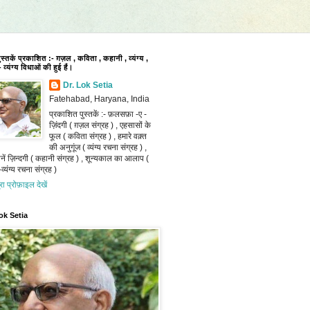
पुस्तकें प्रकाशित :- ग़ज़ल , कविता , कहानी , व्यंग्य ,
 व्यंग्य विधाओं की हुई हैं।
Dr. Lok Setia
Fatehabad, Haryana, India
प्रकाशित पुस्तकें :- फ़लसफ़ा -ए -
ज़िंदगी ( ग़ज़ल संग्रह ) , एहसासों के
फूल ( कविता संग्रह ) , हमारे वक़्त
की अनुगूंज ( व्यंग्य रचना संग्रह ) ,
ानें ज़िन्दगी ( कहानी संग्रह ) , शून्यकाल का आलाप (
व्यंग्य रचना संग्रह )
ूरा प्रोफ़ाइल देखें
ok Setia