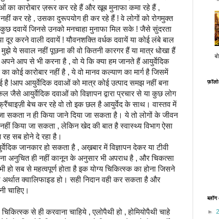
ओं का कारोबार ज़रूर कर रहे हैं और खूब मुनाफा कमा रहे हैं ,
नहीं कर रहे , उसका दुरूपयोग ही कर रहे हैं ! वे लोगों को रोगमुक्त
ैं कुछ दवायें जिनसे उनको मनचाहा मुनाफा मिल सके ! जैसे सुंदरता
 दूर करने वाली दवायें ! यौवनशक्ति वर्धक दवायें या कोई लंबे बाल
ुझे ये सवाल नहीं पूछना की वो कितनी कारगर हैं या मात्र धोखा हैं
बो
ने आप से भी करना है , वो ये कि क्या हम जानते हैं आयुर्वेदिक
े का कोई कारोबार नहीं है , ये वो मानव कल्याण का मार्ग है जिसमें
फ़ॉल
 गई है !आप आयुर्वेदिक दवाओं को मात्र कोई उत्पाद समझ नहीं बना
ैसे आयुर्वेदिक दवाओं को विज्ञापन द्वारा प्रचार से या कुछ लोग
चाइज़ी बेच कर रहे वो तो इक छल है आयुर्वेद के साथ। वास्तव में
ा जा सकता न ही किया जाने दिया जा सकता है। ये तो लोगों के जीवन
हीं किया जा सकता , लेकिन खेद की बात है स्वास्थ्य विभाग ऐसा
 रह सब होने दे रहा है।
र्वेदिक जानकार हो सकता है , अख़बार में विज्ञापन देकर या टीवी
ना अनुचित ही नहीं कानून के अनुसार भी अपराध है , और चिकत्सा
 भी हो सब से महत्वपूर्ण होता है इक योग्य चिकित्स्क का होना जिसने
िया हो अर्थात क्वालिफाइड हो। सही निदान वही कर सकता है और
ानी चाहिए।
ब्लॉग
क से ही करवाना चाहिये , एलोपैथी हो , होमियोपैथी चाहे
►