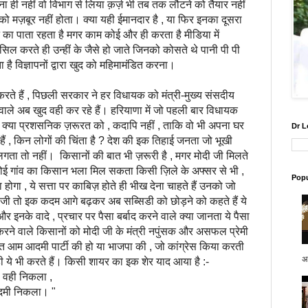
इतना ही नहीं वो विभाग से लिया क़र्ज़ भी तब तक लौटने को तैयार नहीं
 मज़बूर नहीं होता। क्या यही ईमानदार है , या फिर इनका दूसरा
े का पाता रहता है मगर काम कोई और ही करता है मीडिया में
ल करते ही उन्हीं के जैसे हो जाते जिनको कोसते थे पानी पी पी
विज्ञापनों द्वारा खुद को महिमामंडित करना।
 , पिछली सरकार ने हर विधायक को मंत्री-मुख्य संसदीय
ले अब खुद वही कर रहे हैं। हरियाणा में जो पहली बार विधायक
? क्या प्रशसनिक ज़रूरत को , कदापि नहीं , ताकि वो भी अपना घर
Dr L
ैं , किन लोगों की चिंता है ? देश की इक तिहाई जनता जो भूखी
लगता तो नहीं। किसानों की बात भी ज़रूरी है , मगर मोदी जी मिलते
, कोई गांव का किसान भला मिल सकता किसी ज़िले के अफ्सर से भी ,
Popu
होगा , ये सत्ता पर काबिज़ होते ही भीख देना चाहते हैं उनको जो
ी जी तो इक कदम आगे बढ़कर अब सब्सिडी को छोड़ने को कहते हैं ये
 इनके वादे , प्रचार पर पैसा बर्बाद करने वाले क्या जानता ये पैसा
ी करने वाले किसानों को मोदी जी के मंत्री नपुंसक और असफल प्रेमी
 बात आम आदमी पार्टी की हो या भाजपा की , जो कांग्रेस किया करती
अप
ी ये भी करते हैं। किसी शायर का इक शेर याद आया है :-
ही निकला ,
ी निकला। "