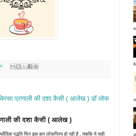
क
क
यां:
ित्सा प्रणाली की दशा कैसी ( आलेख ) डॉ लोक
ज़
णाली की दशा कैसी ( आलेख )
र्वेदिक पद्धति फिर इक बार लोकप्रिय हो रही है , जबकि ये सही
भ