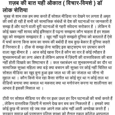
ग़ज़ब की बात यही औकात ( विचार-विमर्श ) डॉ
लोक सेतिया
सुबह से शाम तक हम क्या करते हैं सोशल मीडिया पर देखने पर लगता है अमृत
की वर्षा हो रही है सभी को सामाजिक संबंधों से देश की घटनाओं पर जानकारी है
समझ है और घटने वाली बुरी घटनाओं से गहरी संवेदना सरोकार है । लेकिन ये
कोई खबर नहीं शायद कोई इश्तिहार है पढ़ना समझना कौन चाहता है हर शख़्स
खुद को समझता समझदार है । खुद नहीं पढ़ते समझते दुनिया को बतलाते हैं ऐसे
में चर्चा करना किस काम का समय की बर्बादी है सब कुछ बेकार है दुनिया कहते
हैं निस्सार है । ठीक से समझ लेना चाहिए इस व्हाट्सएप्प पर उपचार करने
वाला खुद बीमार है । आज कोई खास दिन है कौन सा वार है कोई त्यौहार है
शुभकामनाओं का लगा अंबार है लेकिन आपस में ज़िंदगी की वास्तविकता की बात
नहीं होती दिखावे का शिष्टाचार है । कल रक्षाबंधन था शुभकामनाओं का दौर था
सामाजिक सुरक्षा महिला क्या बड़े क्या बचपन की सुरक्षा पर कोई नहीं चिंतित था
सोशल मीडिया का खुद बुना हुआ इक जाल था जी का जंजाल था जीना भी
मुहाल था । कौन किसे भेज रहा कैसा संगीत था कोई सुर था न कोई ताल था
वीडियो बनाया क्या कमाल था मकसद क्या था मनोरंजन करना या शालीनता का
आभाव है इसकी मिसाल था ।
टीवी पर सोशल मीडिया पर सैर पर इधर उधर हर दिन घटनाओं की चर्चा करते हैं
, लेकिन वास्तविक ज़िंदगी में सामने देख कर बच कर निकलते हैं । हमको क्या
कोई कुछ भी करता रहे जब तक अपने तक आंच नहीं आती अनदेखा करते हैं ।
सरकार समाज धर्म प्रशासन पुलिस सुरक्षा को तैनात स्कूल कॉलेज अस्पताल