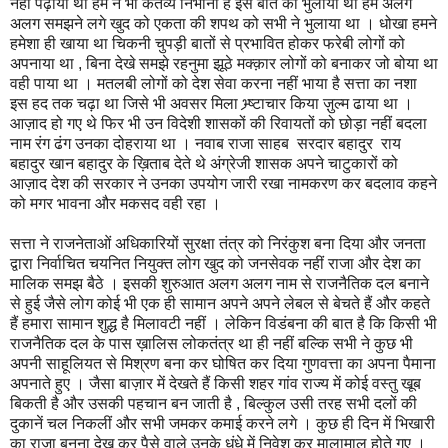
नहीं पढ़ाया था हम ने भी कर्तव्य निभाना है इस बात को भुलाया था हम अलग
अलग समझने लगे खुद को एकता की शपथ को सभी ने भुलाया था । धोखा हमने
हमेशा ही खाया था चिकनी चुपड़ी बातों से प्रभावित होकर फरेबी लोगों को
अपनाया था , बिना देखे समझे रहनुमा झूठे मक्क़ार लोगों को बनाकर जो बोया था
वही पाया था । मतलबी लोगों को देश सेवा करना नहीं भाया है सत्ता का नशा
इस हद तक चढ़ा था जिसे भी अवसर मिला भ्र्ष्टाचार किया ज़ुल्म ढाया था ।
आज़ाद हो गए थे फिर भी उन विदेशी शासकों की रिवायतों को छोड़ा नहीं बदला
नाम रंग ढंग उनका दोहराया था । नवाब राजा साहब सरदार बहादुर राय
बहादुर खान बहादुर के ख़िताब देते थे अंग्रेजी शासक अपने चाटुकारों को
आज़ाद देश की सरकार ने उनका उपयोग जारी रखा नामकरण कर बदलाव कहने
को मगर भावना और मकसद वही रहा ।
सत्ता ने राजनेताओं अधिकारियों सुरक्षा तंत्र को निरंकुश बना दिया और जनता
द्वारा निर्वाचित चयनित नियुक्त लोग खुद को जनसेवक नहीं राजा और देश का
मालिक समझ बैठे । इसकी शुरुआत अलग अलग नाम से राजनैतिक दल बनाने
से हुई जैसे लोग कोई भी एक ही सामान अपने अपने लेबल से बेचते हैं और कहते
हैं हमारा सामान शुद्ध है मिलावटी नहीं । लेकिन विडंबना की बात है कि किसी भी
राजनैतिक दल के पास ख़ालिस लोकतंत्र था ही नहीं बल्कि सभी ने कुछ भी
अपनी साहूलियत से मिश्रण बना कर घोषित कर दिया गुणवत्ता का अपना पैमाना
अपनाते हुए । जैसा बाज़ार में देखते हैं किसी शहर गांव राज्य में कोई वस्तु खूब
बिकती है और उसकी पहचान बन जाती है , बिल्कुल उसी तरह सभी दलों की
दुकानें चल निकलीं और सभी जमकर कमाई करने लगे । कुछ ही दिन में भिखारी
का राजा बनना देख कर पैसे वाले उनके धंधे में निवेश कर मालामाल होते गए ।