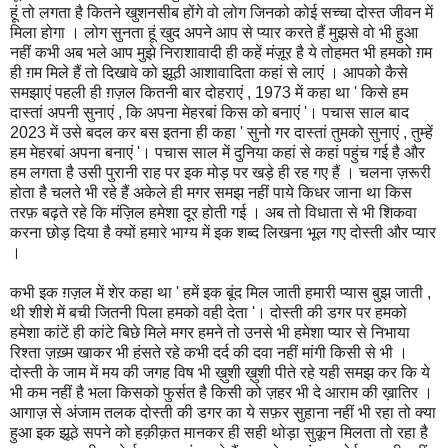
हूं तो लगता है कितने खुशनसीब होंगे वो लोग जिनको कोई सच्चा दोस्त जीवन में
मिला होगा । लोग सुनता हूं खुद अपने आप से प्यार करते हैं मुझसे वो भी हुआ
नहीं कभी अब भले आप मुझे निराशावादी ही कहें मंज़ूर है ये तोहमत भी हमको ग़म
ही ग़म मिले हैं तो दिखावे को झूठी आशावादिता कहां से लाएं । आपको कैसे
समझाएं पहली ही ग़ज़ल कितनी बार दोहराएं , 1973 में कहा था ' किसे हम
दास्तां अपनी सुनाएं , कि अपना मेहरबां किस को बनाएं '। पचास साल बाद
2023 में उसे बदल कर बस इतना ही कहा ' सुनो गर दास्तां तुमको सुनाएं , तुम्हें
हम मेहरबां अपना बनाएं '। पचास साल में दुनिया कहां से कहां पहुंच गई है और
हम लगता है उसी पुरानी राह पर इक मोड़ पर खड़े ही रह गए हैं । चलना ज़रूरी
होता है चलते भी रहे हैं अकेले ही मगर समझ नहीं पाये किधर जाना था किस
तरफ़ बढ़ते रहे कि मंज़िल हमेशा दूर होती गई । अब तो विधाता से भी शिकवा
करना छोड़ दिया है क्यों हमारे भाग्य में इक शब्द लिखना भूल गए दोस्ती और प्यार
।
कभी इक ग़ज़ल में शेर कहा था ' हमें इक बूंद मिल जाती हमारी प्यास बुझ जाती ,
थी शीशे में बची जितनी पिला हमको वही देता '। दोस्ती की डगर पर हमको
हमेशा कांटें ही कांटे बिछे मिले मगर हमने तो उनसे भी हमेशा प्यार से निभाया
रिश्ता ज़ख़्म खाकर भी हंसते रहे कभी दर्द की दवा नहीं मांगी किसी से भी ।
दोस्ती के जाम में मय की जगह विष भी ख़ुशी ख़ुशी पीते रहे यही समझ कर कि ये
भी कम नहीं है भला किसको फुर्सत है किसी को ज़हर भी दे आराम की ख़ातिर ।
आगाज़ से अंजाम तलक दोस्ती की डगर का ये सफ़र सुहाना नहीं भी रहा तो क्या
हुआ इक झूठे सपने को हक़ीक़त मानकर ही सही थोड़ा सुकून मिलता तो रहा है