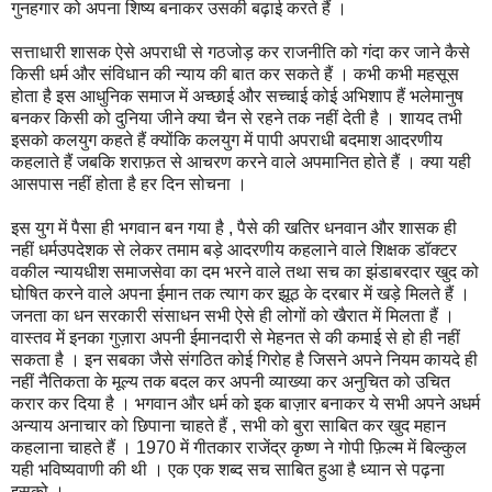
गुनहगार को अपना शिष्य बनाकर उसकी बढ़ाई करते हैं ।
सत्ताधारी शासक ऐसे अपराधी से गठजोड़ कर राजनीति को गंदा कर जाने कैसे
किसी धर्म और संविधान की न्याय की बात कर सकते हैं । कभी कभी महसूस
होता है इस आधुनिक समाज में अच्छाई और सच्चाई कोई अभिशाप हैं भलेमानुष
बनकर किसी को दुनिया जीने क्या चैन से रहने तक नहीं देती है । शायद तभी
इसको कलयुग कहते हैं क्योंकि कलयुग में पापी अपराधी बदमाश आदरणीय
कहलाते हैं जबकि शराफ़त से आचरण करने वाले अपमानित होते हैं । क्या यही
आसपास नहीं होता है हर दिन सोचना ।
इस युग में पैसा ही भगवान बन गया है , पैसे की खतिर धनवान और शासक ही
नहीं धर्मउपदेशक से लेकर तमाम बड़े आदरणीय कहलाने वाले शिक्षक डॉक्टर
वकील न्यायधीश समाजसेवा का दम भरने वाले तथा सच का झंडाबरदार खुद को
घोषित करने वाले अपना ईमान तक त्याग कर झूठ के दरबार में खड़े मिलते हैं ।
जनता का धन सरकारी संसाधन सभी ऐसे ही लोगों को खैरात में मिलता हैं ।
वास्तव में इनका गुज़ारा अपनी ईमानदारी से मेहनत से की कमाई से हो ही नहीं
सकता है । इन सबका जैसे संगठित कोई गिरोह है जिसने अपने नियम कायदे ही
नहीं नैतिकता के मूल्य तक बदल कर अपनी व्याख्या कर अनुचित को उचित
करार कर दिया है । भगवान और धर्म को इक बाज़ार बनाकर ये सभी अपने अधर्म
अन्याय अनाचार को छिपाना चाहते हैं , सभी को बुरा साबित कर खुद महान
कहलाना चाहते हैं । 1970 में गीतकार राजेंद्र कृष्ण ने गोपी फ़िल्म में बिल्कुल
यही भविष्यवाणी की थी । एक एक शब्द सच साबित हुआ है ध्यान से पढ़ना
इसको ।