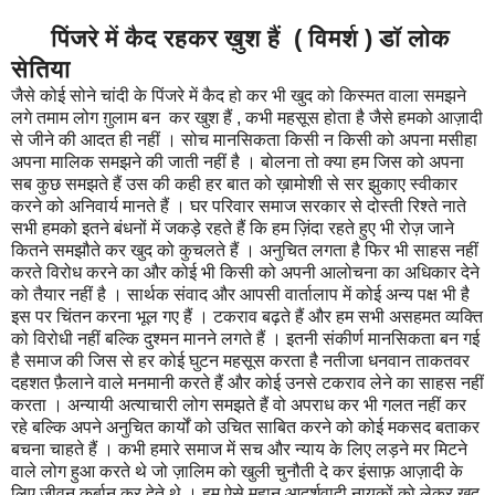
पिंजरे में कैद रहकर ख़ुश हैं ( विमर्श ) डॉ लोक
सेतिया
जैसे कोई सोने चांदी के पिंजरे में कैद हो कर भी खुद को किस्मत वाला समझने
लगे तमाम लोग ग़ुलाम बन कर खुश हैं , कभी महसूस होता है जैसे हमको आज़ादी
से जीने की आदत ही नहीं । सोच मानसिकता किसी न किसी को अपना मसीहा
अपना मालिक समझने की जाती नहीं है । बोलना तो क्या हम जिस को अपना
सब कुछ समझते हैं उस की कही हर बात को ख़ामोशी से सर झुकाए स्वीकार
करने को अनिवार्य मानते हैं । घर परिवार समाज सरकार से दोस्ती रिश्ते नाते
सभी हमको इतने बंधनों में जकड़े रहते हैं कि हम ज़िंदा रहते हुए भी रोज़ जाने
कितने समझौते कर खुद को कुचलते हैं । अनुचित लगता है फिर भी साहस नहीं
करते विरोध करने का और कोई भी किसी को अपनी आलोचना का अधिकार देने
को तैयार नहीं है । सार्थक संवाद और आपसी वार्तालाप में कोई अन्य पक्ष भी है
इस पर चिंतन करना भूल गए हैं । टकराव बढ़ते हैं और हम सभी असहमत व्यक्ति
को विरोधी नहीं बल्कि दुश्मन मानने लगते हैं । इतनी संकीर्ण मानसिकता बन गई
है समाज की जिस से हर कोई घुटन महसूस करता है नतीजा धनवान ताकतवर
दहशत फ़ैलाने वाले मनमानी करते हैं और कोई उनसे टकराव लेने का साहस नहीं
करता । अन्यायी अत्याचारी लोग समझते हैं वो अपराध कर भी गलत नहीं कर
रहे बल्कि अपने अनुचित कार्यों को उचित साबित करने को कोई मकसद बताकर
बचना चाहते हैं । कभी हमारे समाज में सच और न्याय के लिए लड़ने मर मिटने
वाले लोग हुआ करते थे जो ज़ालिम को खुली चुनौती दे कर इंसाफ़ आज़ादी के
लिए जीवन कुर्बान कर देते थे । हम ऐसे महान आदर्शवादी नायकों को लेकर खुद