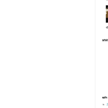
भ
फ़ॉल
ब्लॉग
►