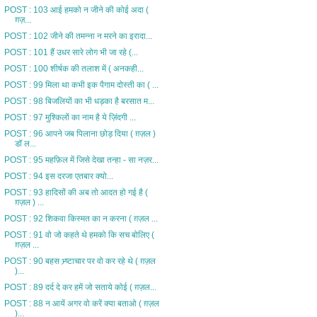
POST : 103 आई हमको न जीने की कोई अदा (
ग़ज़...
POST : 102 जीने की तमन्ना न मरने का इरादा...
POST : 101 हैं उधर सारे लोग भी जा रहे (...
POST : 100 शीर्षक की तलाश में ( अनकही...
POST : 99 मिला था कभी इक पैगाम दोस्ती का ( ...
POST : 98 बिजलियों का भी धड़का है बरसात म...
POST : 97 मुश्किलों का नाम है ये ज़िंदगी ...
POST : 96 आपने जब पिलाना छोड़ दिया ( ग़ज़ल )
डॉ ल...
POST : 95 महफ़िल में जिसे देखा तन्हा - सा नज़र...
POST : 94 इस दरजा एतबार क्यो...
POST : 93 हादिसों की अब तो आदत हो गई है (
ग़ज़ल ) ...
POST : 92 शिकवा किस्मत का न करना ( ग़ज़ल ...
POST : 91 वो जो कहते थे हमको कि सच बोलिए (
ग़ज़ल ...
POST : 90 बहस भ्र्ष्टाचार पर वो कर रहे थे ( ग़ज़ल
)...
POST : 89 दर्द दे कर हमें जो सताये कोई ( ग़ज़ल...
POST : 88 न आयें अगर वो करें क्या बताओ ( ग़ज़ल
)...