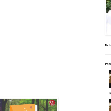
Dr L
Popu
अप