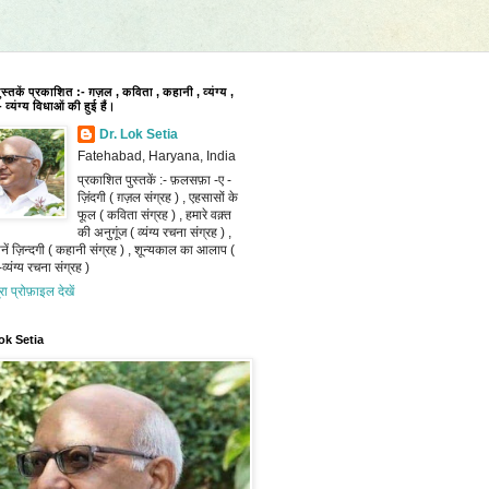
पुस्तकें प्रकाशित :- ग़ज़ल , कविता , कहानी , व्यंग्य ,
 व्यंग्य विधाओं की हुई हैं।
Dr. Lok Setia
Fatehabad, Haryana, India
प्रकाशित पुस्तकें :- फ़लसफ़ा -ए -
ज़िंदगी ( ग़ज़ल संग्रह ) , एहसासों के
फूल ( कविता संग्रह ) , हमारे वक़्त
की अनुगूंज ( व्यंग्य रचना संग्रह ) ,
ानें ज़िन्दगी ( कहानी संग्रह ) , शून्यकाल का आलाप (
व्यंग्य रचना संग्रह )
ूरा प्रोफ़ाइल देखें
ok Setia