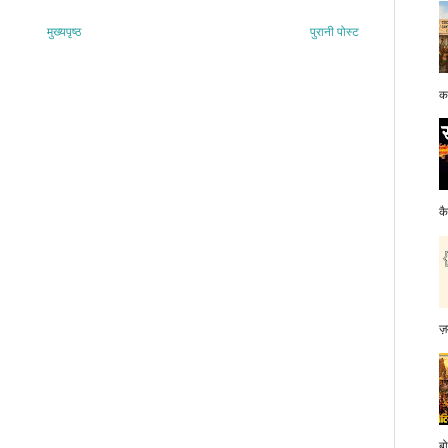
मुख्यपृष्ठ
पुरानी पोस्ट
क
क
ज़
बो