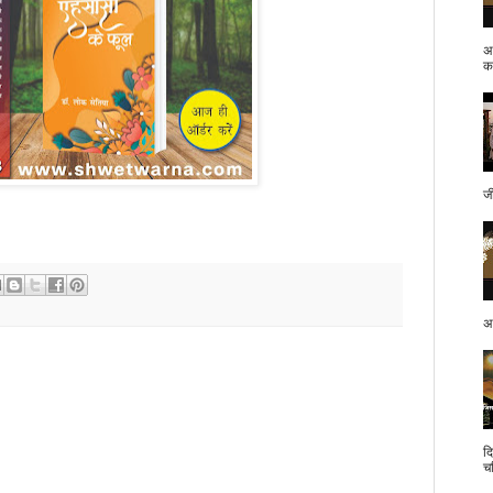
अ
क.
ज
अप
द
च