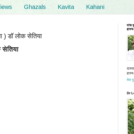
iews
Ghazals
Kavita
Kahani
पांच 
हास्य-
 ) डॉ लोक सेतिया
क सेतिया
दास्त
हास्य-
मेरा प
Dr L