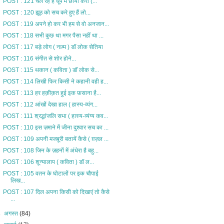
POST : 121 चल रहे हैं धूप में छाया करो (...
POST : 120 झूठ को सच करे हुए हैं लो...
POST : 119 अपने हो कर भी हम से वो अनजान...
POST : 118 सभी कुछ था मगर पैसा नहीं था ...
POST : 117 बड़े लोग ( नज़्म ) डॉ लोक सेतिया
POST : 116 संगीत से शोर होने...
POST : 115 थकान ( कविता ) डॉ लोक से...
POST : 114 लिखी फिर किसी ने कहानी वही ह...
POST : 113 हर हक़ीक़त हुई इक फ़साना है...
POST : 112 आंखों देखा हाल ( हास्य-व्यंग...
POST : 111 श्रद्धांजलि सभा ( हास्य-व्यंग्य कव...
POST : 110 इस ज़माने में जीना दुश्वार सच का ...
POST : 109 अपनी मजबूरी बतायें कैसे ( ग़ज़ल ...
POST : 108 जिन के ज़हनों में अंधेरा है बहु...
POST : 106 शून्यालाप ( कविता ) डॉ ल...
POST : 105 वतन के घोटालों पर इक चौपाई
लिख...
POST : 107 दिल अपना किसी को दिखाएं तो कैसे
...
►
अगस्त
(84)