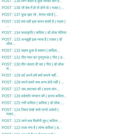
POST : 138 लोग कहते हैं कुछ सोचते और है...
POST : 136 जो देश में हो वो होने दो ( ग़ज़ल ) ...
POST : 137 कुछ ख़त जो , बेनाम रखे हैं (...
POST : 135 बस यही इक करार बाकी है ( ग़ज़ल )
...
POST : 134 कलाकृति ( कविता ) डॉ लोक सेतिया
POST : 133 अनबुझी इक प्यास हैं ( ग़ज़ल ) डॉ
लोक...
POST : 132 सहमा हुआ है बचपन ( कविता...
POST : 131 गीत प्यार का गुनगुनाऊं ( गीत ) ड...
POST : 130 दीप जलता ही रहा ( गीत ) डॉ लोक
स...
POST : 129 दर्द अपने हमें क्यों बताये नहीं...
POST : 128 सपने हमारे सच अगर होते नहीं ( ...
POST : 127 जय भ्र्ष्टाचार की ( हास्य व्यंग...
POST : 126 वर्कशॉप भगवान की ( हास्य कविता...
POST : 125 नयी कविता ( कविता ) डॉ लोक ...
POST : 124 जिधर देखो सभी लगते अकेले (
ग़ज़ल...
POST : 123 जाने कब मिलोगी तुम ( कविता ...
POST : 122 राजा नंगा है ( व्यंग्य कविता ) ड...