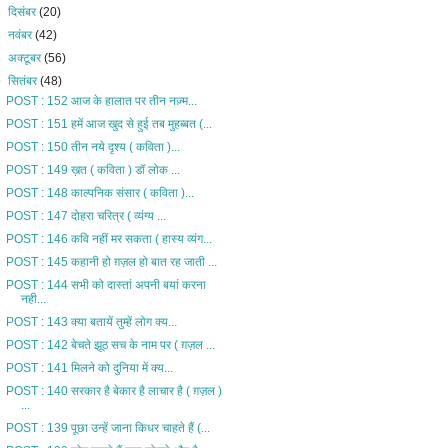
►
दिसंबर
(20)
►
नवंबर
(42)
►
अक्टूबर
(56)
▼
सितंबर
(48)
POST : 152 आज के हालात पर तीन नज़्म...
POST : 151 हमें आज खुद से हुई तब मुहब्बत (...
POST : 150 तीन नये दृश्य ( कविता )...
POST : 149 ख़त ( कविता ) डॉ लोक ...
POST : 148 काल्पनिक संसार ( कविता )...
POST : 147 दोहरा चरित्र ( व्यंग्य ...
POST : 146 कवि नहीं मर सकता ( हास्य व्यंग...
POST : 145 कहानी हो ग़ज़ल हो बात रह जाती ...
POST : 144 सभी को दास्तां अपनी बयां करना
नही...
POST : 143 क्या बतायें तुम्हें लोग क्य...
POST : 142 बेचते झूठ सच के नाम पर ( ग़ज़ल ...
POST : 141 मिलने को दुनिया में क्य...
POST : 140 सरकार है बेकार है लाचार है ( ग़ज़ल )
...
POST : 139 पूछा उन्हें जाना किधर चाहते हैं (...