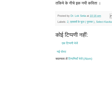
तकिये के नीचे
इक नयी कविता ।
Posted by
Dr. Lok Setia
at
10:16 pm
Labels:
2
,
एहसासों के फूल ( पुस्तक )
,
Select Kavita
कोई टिप्पणी नहीं:
एक टिप्पणी भेजें
नई पोस्ट
सदस्यता लें
टिप्पणियाँ भेजें (Atom)