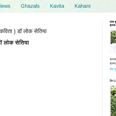
iews
Ghazals
Kavita
Kahani
पांच 
हास्य-
विता ) डॉ लोक सेतिया
 लोक सेतिया
दास्त
हास्य-
मेरा प
Dr L