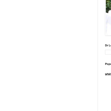
Dr L
Popu
फ़ॉल