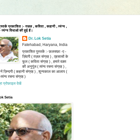
पुस्तकें प्रकाशित :- ग़ज़ल , कविता , कहानी , व्यंग्य ,
 व्यंग्य विधाओं की हुई हैं।
Dr. Lok Setia
Fatehabad, Haryana, India
प्रकाशित पुस्तकें :- फ़लसफ़ा -ए -
ज़िंदगी ( ग़ज़ल संग्रह ) , एहसासों के
फूल ( कविता संग्रह ) , हमारे वक़्त
की अनुगूंज ( व्यंग्य रचना संग्रह ) ,
ानें ज़िन्दगी ( कहानी संग्रह ) , शून्यकाल का आलाप (
व्यंग्य रचना संग्रह )
ूरा प्रोफ़ाइल देखें
ok Setia