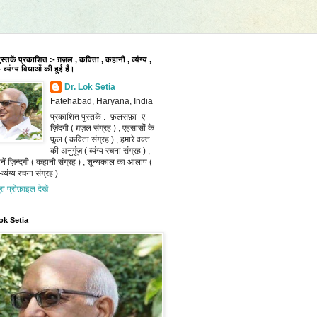
पुस्तकें प्रकाशित :- ग़ज़ल , कविता , कहानी , व्यंग्य ,
 व्यंग्य विधाओं की हुई हैं।
Dr. Lok Setia
Fatehabad, Haryana, India
प्रकाशित पुस्तकें :- फ़लसफ़ा -ए -
ज़िंदगी ( ग़ज़ल संग्रह ) , एहसासों के
फूल ( कविता संग्रह ) , हमारे वक़्त
की अनुगूंज ( व्यंग्य रचना संग्रह ) ,
ानें ज़िन्दगी ( कहानी संग्रह ) , शून्यकाल का आलाप (
व्यंग्य रचना संग्रह )
ूरा प्रोफ़ाइल देखें
ok Setia