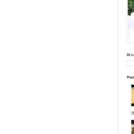
Dr L
Popu
गु