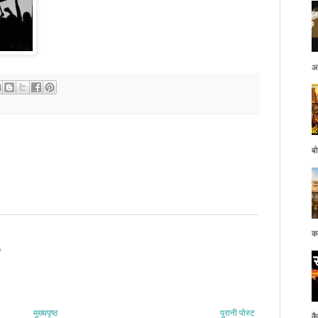
अप
बो
क

मुख्यपृष्ठ
पुरानी पोस्ट
क