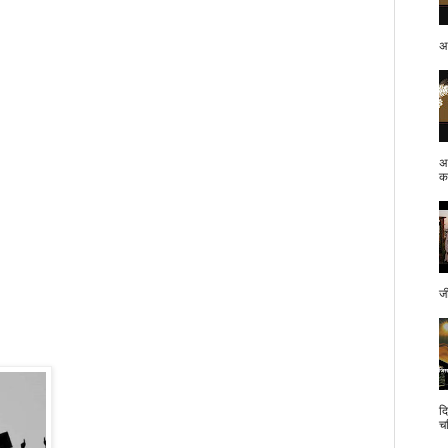
अप
अ
क.
ज
द
च