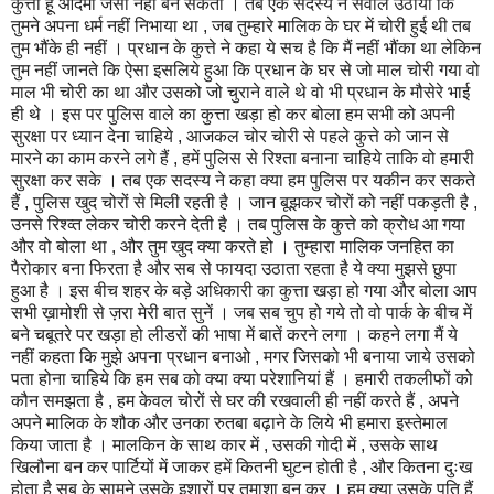
कुत्ता हूं आदमी जैसा नहीं बन सकता । तब एक सदस्य ने सवाल उठाया कि
तुमने अपना धर्म नहीं निभाया था , जब तुम्हारे मालिक के घर में चोरी हुई थी तब
तुम भौंके ही नहीं । प्रधान के कुत्ते ने कहा ये सच है कि मैं नहीं भौंका था लेकिन
तुम नहीं जानते कि ऐसा इसलिये हुआ कि प्रधान के घर से जो माल चोरी गया वो
माल भी चोरी का था और उसको जो चुराने वाले थे वो भी प्रधान के मौसेरे भाई
ही थे । इस पर पुलिस वाले का कुत्ता खड़ा हो कर बोला हम सभी को अपनी
सुरक्षा पर ध्यान देना चाहिये , आजकल चोर चोरी से पहले कुत्ते को जान से
मारने का काम करने लगे हैं , हमें पुलिस से रिश्ता बनाना चाहिये ताकि वो हमारी
सुरक्षा कर सके । तब एक सदस्य ने कहा क्या हम पुलिस पर यकीन कर सकते
हैं , पुलिस खुद चोरों से मिली रहती है । जान बूझकर चोरों को नहीं पकड़ती है ,
उनसे रिश्व्त लेकर चोरी करने देती है । तब पुलिस के कुत्ते को क्रोध आ गया
और वो बोला था , और तुम खुद क्या करते हो । तुम्हारा मालिक जनहित का
पैरोकार बना फिरता है और सब से फायदा उठाता रहता है ये क्या मुझसे छुपा
हुआ है । इस बीच शहर के बड़े अधिकारी का कुत्ता खड़ा हो गया और बोला आप
सभी ख़ामोशी से ज़रा मेरी बात सुनें । जब सब चुप हो गये तो वो पार्क के बीच में
बने चबूतरे पर खड़ा हो लीडरों की भाषा में बातें करने लगा । कहने लगा मैं ये
नहीं कहता कि मुझे अपना प्रधान बनाओ , मगर जिसको भी बनाया जाये उसको
पता होना चाहिये कि हम सब को क्या क्या परेशानियां हैं । हमारी तकलीफों को
कौन समझता है , हम केवल चोरों से घर की रखवाली ही नहीं करते हैं , अपने
अपने मालिक के शौक और उनका रुतबा बढ़ाने के लिये भी हमारा इस्तेमाल
किया जाता है । मालकिन के साथ कार में , उसकी गोदी में , उसके साथ
खिलौना बन कर पार्टियों में जाकर हमें कितनी घुटन होती है , और कितना दुःख
होता है सब के सामने उसके इशारों पर तमाशा बन कर । हम क्या उसके पति हैं