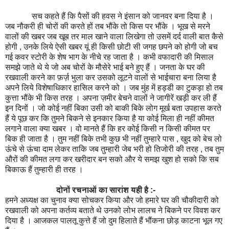
सच कहते हैं कि पैसों की हवस ने इंसान को जानवर बना दिया है ।
जब नौकरी ही चोरों की करते हों तब भौंके तो किस पर भौंके । भूख से मरने
वालों की खबर जब खूब तर माल खाने वाला लिखेगा तो उसमें दर्द वाली बात कैसे
होगी , उनके लिये ऐसी खबर यूं ही किसी छोटी सी जगह छपने को होगी जो बच
गई कवर स्टोरी के शेष भाग के नीचे रह जाता है । कभी वफादारी की मिसाल
समझे जाते थे ये जो अब चोरों के मौसेरे भाई बने हुए हैं । जनता के घर की
रखवाली करने का फ़र्ज़ भुला कर उसको लूटने वालों से भाईचारा बना लिया है
अपने लिये विशेषाधिकार हासिल करने को । जब मुंह में हड्डी का टुकड़ा हो तब
कुत्ता भौंके भी किस तरह । अपना ज़मीर बेचने वालों ने जागीरें खड़ी कर ली हैं
इन दिनों । जो कोई नहीं बिका उसी को बाकी बिके लोग मूर्ख बता उपहास करते
हैं ये पूछ कर कि तुमने बिकने से इनकार किया है या कोई मिला ही नहीं कीमत
लगाने वाला क्या खबर । वो मानते हैं कि हर कोई किसी न किसी कीमत पर
बिक ही जाता है । तुम नहीं बिके तभी कुछ भी नहीं तुम्हारे पास , खुद को बेच लो
ऊंचे से ऊंचा दाम लेकर ताकि जब तुम्हारी जेब भरी हो तिजोरी की तरह , तब तुम
औरों की कीमत लगा कर खरीदार बन सको और ये समझ खुश हो सको कि सब
बिकाऊ हैं तुम्हारी ही तरह ।
दोनों रचनाओं का सारांश यही है :-
हमने अध्यक्ष का चुनाव क्या सोचकर किया और जो हमारे घर की चौकीदारी को
रखवाली को अपना कर्तव्य बताते थे उनको लोभ लालच ने बिकने पर विवश कर
दिया है । आजकल पालतू कुत्ते हैं जो दुम हिलाते हैं भौंकना छोड़ काटना भूल गए