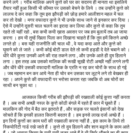
करने लगे । गरीब मालिक अपने कुत्ते को घर का सदस्य ही मानता था इसलिये
तैयार नहीं हुआ किसी भी कीमत पर उसको बेचने के लिये । तब उन्होंने कुत्ते को
लालच दे कर कहा कि तुम इस झौपड़ी को छोड़ हमारे आलीशान महल में चल
कर तो देखो । मगर वफादार कुत्ते ने भी उनके साथ जाने से इनकार कर दिया ।
ऐसे में उन्होंने दूसरी चाल चलने का इरादा कर लिया और कुत्ते से कहा कि तुम
रहते तो यहीं रहो , बस कभी कभी ख़ास अवसर पर जब हम बुलायें तब आ जाया
करना । हम भी तुम्हें खिला पिला कर दिखाना चाहते हैं कि तुम हमें कितने अच्छे
लगते हो । बस यही राजनीति की चाल थी , वे यदा कदा आते और कुत्ते को
घुमाने को ले जाते । कभी कोई बोटी डाल देते तो कभी हड्डी दे देते चबाने को ।
धीरे धीरे कुत्ता उनकी आने की राह तकने लगा , और उनके आते ही दुम हिलाने
लगा । इस तरह अब उसको मालिक की रूखी सूखी रोटी अच्छी नहीं लगने लगी
और धीरे धीरे उसकी वफादारी मालिक के प्रति न रह कर चोरों के साथ हो गई
। जब महमान बन कर आये नेता ही चोर बन उसका घर लूटने लगे तो बेखबर ही
रहा । अपने कुत्ते की वफादारी पर भरोसा करता रहा जबकि वो अब चोरों का
साथी बन चुका था ।
आजकल किसी गरीब की झौपड़ी की रखवाली कोई कुत्ता नहीं करता
है । अब सभी अच्छी नस्ल के कुत्ते कोठी बंगले में रहते हैं कार में घूमते हैं ।
मालकिन की गोद में बैठ कर इतराते हैं , और सड़क पर चलते इंसानों को देख
सोचते हैं कि इनकी हालत कितनी बदतर है । हम इनसे लाख दर्जा अच्छे हैं ।
इन दिनों कुत्तों का काम घरों की रखवाली करना नहीं है , इस काम के लिये तो
स्कियोरिटी गार्ड रखे जाते हैं । कुत्ते तो दुम हिलाने और शान बढ़ाने के काम आते
हैं । जो आवारा किस्म के गली गली नज़र आते हैं वे भी सिर्फ भौंकने का ही काम