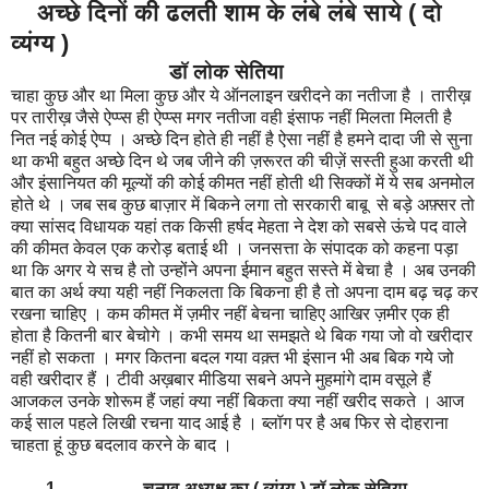
अच्छे दिनों की ढलती शाम के लंबे लंबे साये ( दो
व्यंग्य )
डॉ लोक सेतिया
चाहा कुछ और था मिला कुछ और ये ऑनलाइन खरीदने का नतीजा है । तारीख़
पर तारीख़ जैसे ऐप्प्स ही ऐप्प्स मगर नतीजा वही इंसाफ नहीं मिलता मिलती है
नित नई कोई ऐप्प । अच्छे दिन होते ही नहीं है ऐसा नहीं है हमने दादा जी से सुना
था कभी बहुत अच्छे दिन थे जब जीने की ज़रूरत की चीज़ें सस्ती हुआ करती थी
और इंसानियत की मूल्यों की कोई कीमत नहीं होती थी सिक्कों में ये सब अनमोल
होते थे । जब सब कुछ बाज़ार में बिकने लगा तो सरकारी बाबू से बड़े अफ़्सर तो
क्या सांसद विधायक यहां तक किसी हर्षद मेहता ने देश को सबसे ऊंचे पद वाले
की कीमत केवल एक करोड़ बताई थी । जनसत्ता के संपादक को कहना पड़ा
था कि अगर ये सच है तो उन्होंने अपना ईमान बहुत सस्ते में बेचा है । अब उनकी
बात का अर्थ क्या यही नहीं निकलता कि बिकना ही है तो अपना दाम बढ़ चढ़ कर
रखना चाहिए । कम कीमत में ज़मीर नहीं बेचना चाहिए आखिर ज़मीर एक ही
होता है कितनी बार बेचोगे । कभी समय था समझते थे बिक गया जो वो खरीदार
नहीं हो सकता । मगर कितना बदल गया वक़्त भी इंसान भी अब बिक गये जो
वही खरीदार हैं । टीवी अख़बार मीडिया सबने अपने मुहमांगे दाम वसूले हैं
आजकल उनके शोरूम हैं जहां क्या नहीं बिकता क्या नहीं खरीद सकते । आज
कई साल पहले लिखी रचना याद आई है । ब्लॉग पर है अब फिर से दोहराना
चाहता हूं कुछ बदलाव करने के बाद ।
1 चुनाव अध्यक्ष का ( व्यंग्य ) डॉ लोक सेतिया