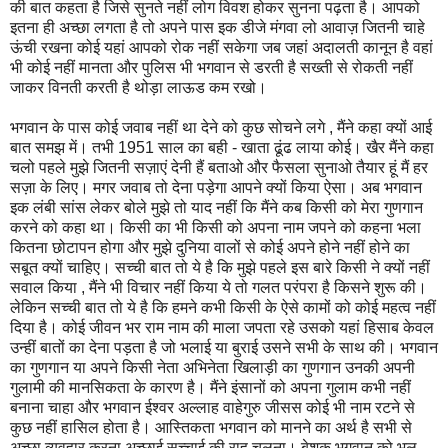
की बात कहता है जिसे सुनते नहीं लोग विवश होकर सुनना पढ़ता है। आपको
इतना ही अच्छा लगता है तो अपने पास इक डीजे मंगवा लो आवाज़ जितनी चाहे
ऊंची रखना कोई यहां आपको रोक नहीं सकेगा जब जहां अदालती कानून है वहां
भी कोई नहीं मानता और पुलिस भी भगवान से डरती है सख्ती से रोकती नहीं
जाकर विनती करती है थोड़ा लाऊड कम रखो।
भगवान के पास कोई जवाब नहीं था देने को कुछ सोचने लगे , मैंने कहा क्यों आई
बात समझ में। तभी 1951 साल का बही - खाता ढूंढ लाया कोई। खैर मैंने कहा
चलो पहले मुझे जितनी सज़ाएं देनी हैं बताओ और फैसला सुनाओ तैयार हूं मैं हर
सज़ा के लिए। मगर जवाब तो देना पड़ेगा आपने क्यों किया ऐसा। अब भगवान
इक लंबी सांस लेकर बोले मुझे तो याद नहीं कि मैंने कब किसी को मेरा गुणगान
करने को कहा था। किसी का भी किसी को अपना नाम जपने को कहना भला
कितना छोटापन होगा और मुझे दुनिया वालों से कोई अपने होने नहीं होने का
सबूत क्यों चाहिए। सच्ची बात तो ये है कि मुझे पहले इस बारे किसी ने क्यों नहीं
सवाल किया , मैंने भी विचार नहीं किया ये तो गलत परंपरा है किसने शुरू की।
लेकिन सच्ची बात तो ये है कि हमने कभी किसी के ऐसे कामों को कोई महत्व नहीं
दिया है। कोई जीवन भर राम नाम की माला जपता रहे उसको यहां हिसाब केवल
उन्हीं बातों का देना पड़ता है जो भलाई या बुराई उसने सभी के साथ की। भगवान
का गुणगान या अपने किसी नेता अभिनेता खिलाड़ी का गुणगान उनकी अपनी
गुलामी की मानसिकता के कारण है। मैंने इंसानों को अपना गुलाम कभी नहीं
बनाना चाहा और भगवान ईश्वर अल्लाह वाहेगुरु जीसस कोई भी नाम रटने से
कुछ नहीं हासिल होता है। आस्तिकता भगवान को मानने का अर्थ है सभी से
अच्छा व्यवहार करना अच्छाई सच्चाई की राह चलना। बेशक भगवान को भूल