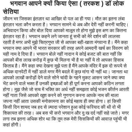
भगवान आपने क्यों किया ऐसा ( तरकश ) डॉ लोक
सेतिया
जीवन भर जिसका इंतज़ार था आखिर वो पल आ ही गया। मौत का इतना लंबा
इंतज़ार भला कौन करता है। भगवान सामने थे अब और देरी नहीं करनी चाहिए।
अभिवादन किया और बोल दिया आपको मालूम तो होगा मुझे इस क्षण का कितना
इंतज़ार रहा है। भगवान कहने लगे जानता हूं सभी को मेरे दर्शन की लालसा
रहती है मगर अभी मुझे चित्रगुप्त जी से आपका बही-खाता मंगवाना है। मैंने कहा
भगवान क्या आपने भी भारत सरकार की तरह अपने आमदनी खर्च का विवरण को
यही नाम दे दिया है। भगवान बोले नहीं नादान ये कोई बजट की बात नहीं कि
आपको बीस लाख करोड़ में कुछ भी मिलना भी है या नहीं ये तो आपका हिसाब
किताब है। मैंने कहा क्या देखना मुझे पता है मैंने आपके मंदिर में इक दो रूपये से
अधिक दानपेटी में नहीं डाले मगर मैंने बदले में कुछ मांगा भी नहीं था। जानता था
आपको लाखों करोड़ों देने वाले सोने चांदी के गहने मुकट आसन जाने क्या क्या
भेंट करने वाले भक्त हैं उनकी इच्छाओं को ही पूर्ण करना आपको कठिन लगता
होगा। मुझ जैसे जो सच में भक्ति का अर्थ नहीं समझता कोई भजन कीर्तन आरती
नहीं गाता जिसे आपको खुश करने को गुणगान करना आपके नाम की माला
जपना नहीं आता उसकी मनोकामना का कोई महत्व ही क्या होगा। हां किसी
किसी दिन शायद जब हद से ज़्यादा परेशान हुआ कोई फरियाद की थी वो भी
शिकायत की तरह। अब बस भी करो भगवान और दुःख दर्द नहीं सहे जाते। मगर
लगा तब इतना अधिक शोर था कि तुम तक मेरी सिसकियों की आवाज़ पहुंची भी
कहां होंगी।