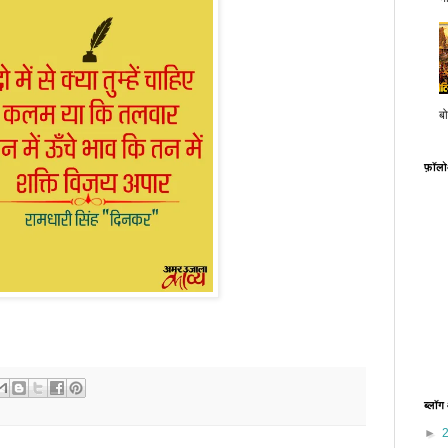
बो
फ़ॉल
ब्लॉग
►