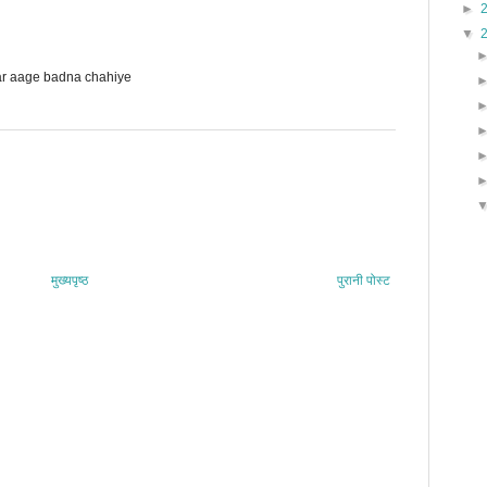
►
▼
kar aage badna chahiye
मुख्यपृष्ठ
पुरानी पोस्ट