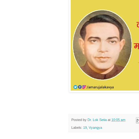
Posted by
Dr. Lok Setia
at
10:05 am
Labels:
19
,
Vyangya