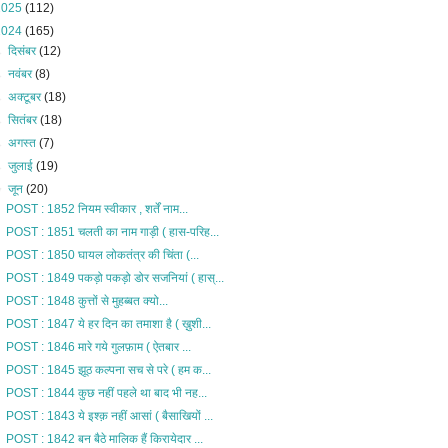
2025
(112)
2024
(165)
►
दिसंबर
(12)
►
नवंबर
(8)
►
अक्टूबर
(18)
►
सितंबर
(18)
►
अगस्त
(7)
►
जुलाई
(19)
▼
जून
(20)
POST : 1852 नियम स्वीकार , शर्तें नाम...
POST : 1851 चलती का नाम गाड़ी ( हास-परिह...
POST : 1850 घायल लोकतंत्र की चिंता (...
POST : 1849 पकड़ो पकड़ो डोर सजनियां ( हास्...
POST : 1848 कुत्तों से मुहब्बत क्यो...
POST : 1847 ये हर दिन का तमाशा है ( ख़ुशी...
POST : 1846 मारे गये गुलफ़ाम ( ऐतबार ...
POST : 1845 झूठ कल्पना सच से परे ( हम क...
POST : 1844 कुछ नहीं पहले था बाद भी नह...
POST : 1843 ये इश्क़ नहीं आसां ( बैसाखियों ...
POST : 1842 बन बैठे मालिक हैं किरायेदार ...