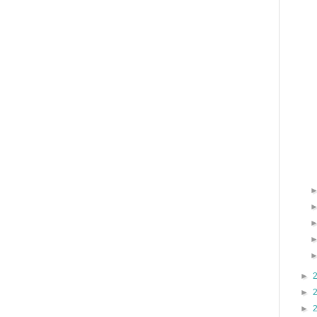
►
►
►