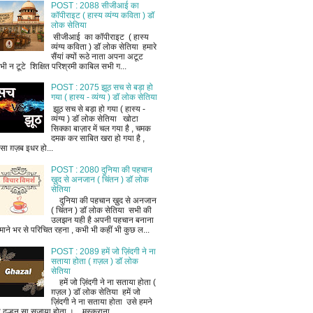
POST : 2088 सीजीआई का
कॉपीराइट ( हास्य व्यंग्य कविता ) डॉ
लोक सेतिया
सीजीआई का कॉपीराइट ( हास्य
व्यंग्य कविता ) डॉ लोक सेतिया हमारे
सैंयां क्यों रूठे नाता अपना अटूट
भी न टूटे शिक्षित परिश्रमी काबिल सभी ग...
POST : 2075 झूठ सच से बड़ा हो
गया ( हास्य - व्यंग्य ) डॉ लोक सेतिया
झूठ सच से बड़ा हो गया ( हास्य -
व्यंग्य ) डॉ लोक सेतिया खोटा
सिक्का बाज़ार में चल गया है , चमक
दमक कर साबित खरा हो गया है ,
ैसा ग़ज़ब इधर हो...
POST : 2080 दुनिया की पहचान
ख़ुद से अनजान ( चिंतन ) डॉ लोक
सेतिया
दुनिया की पहचान ख़ुद से अनजान
( चिंतन ) डॉ लोक सेतिया सभी की
उलझन यही है अपनी पहचान बनाना
माने भर से परिचित रहना , कभी भी कहीं भी कुछ ल...
POST : 2089 हमें जो ज़िंदगी ने ना
सताया होता ( ग़ज़ल ) डॉ लोक
सेतिया
हमें जो ज़िंदगी ने ना सताया होता (
ग़ज़ल ) डॉ लोक सेतिया हमें जो
ज़िंदगी ने ना सताया होता उसे हमने
ी दुल्हन सा सजाया होता । मुस्कराना ...