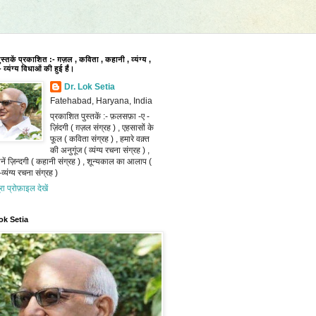
पुस्तकें प्रकाशित :- ग़ज़ल , कविता , कहानी , व्यंग्य ,
 व्यंग्य विधाओं की हुई हैं।
Dr. Lok Setia
Fatehabad, Haryana, India
प्रकाशित पुस्तकें :- फ़लसफ़ा -ए -
ज़िंदगी ( ग़ज़ल संग्रह ) , एहसासों के
फूल ( कविता संग्रह ) , हमारे वक़्त
की अनुगूंज ( व्यंग्य रचना संग्रह ) ,
ानें ज़िन्दगी ( कहानी संग्रह ) , शून्यकाल का आलाप (
व्यंग्य रचना संग्रह )
ूरा प्रोफ़ाइल देखें
ok Setia