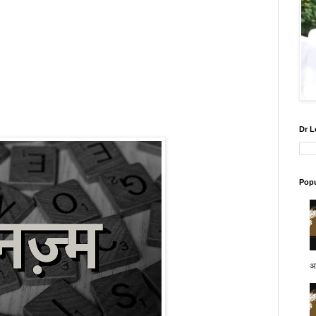
Dr L
Popu
अप