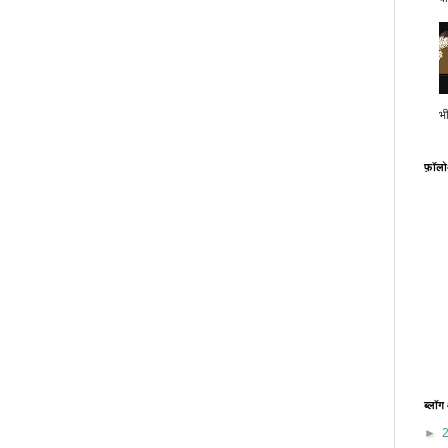
भ
फ़ॉल
ब्लॉग
►