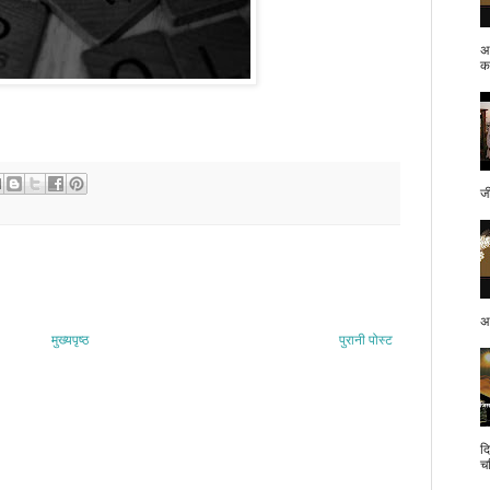
अ
क.
ज
अप
मुख्यपृष्ठ
पुरानी पोस्ट
द
च