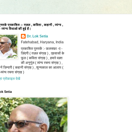
पुस्तकें प्रकाशित :- ग़ज़ल , कविता , कहानी , व्यंग्य ,
 व्यंग्य विधाओं की हुई हैं।
Dr. Lok Setia
Fatehabad, Haryana, India
प्रकाशित पुस्तकें :- फ़लसफ़ा -ए -
ज़िंदगी ( ग़ज़ल संग्रह ) , एहसासों के
फूल ( कविता संग्रह ) , हमारे वक़्त
की अनुगूंज ( व्यंग्य रचना संग्रह ) ,
ानें ज़िन्दगी ( कहानी संग्रह ) , शून्यकाल का आलाप (
व्यंग्य रचना संग्रह )
ूरा प्रोफ़ाइल देखें
ok Setia