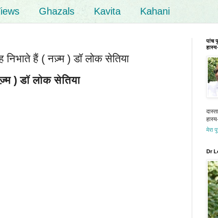
iews
Ghazals
Kavita
Kahani
पांच 
हास्य-
िभाते हैं ( नज़्म ) डॉ लोक सेतिया
नज़्म ) डॉ लोक सेतिया
दास्त
हास्य-
मेरा प
Dr L