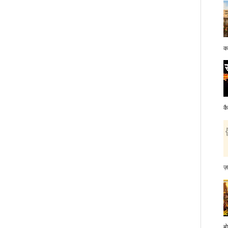
क
क
ज़
बो