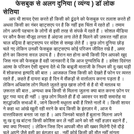
फेसबुक से अलग दुनिया ( व्यंग्य ) डॉ लोक
सेतिया
आप भी शायद ऐसा करते हों किसी को ढूंढने को फेसबुक पर तलाश करते हों
अथवा किसी का नंबर व्हाट्सएप पर है कि नहीं इस चिंता में रहते हों । तमाम
लोग अपनी पहचान के लोगों से इसी तरह से संपर्क में रहते हैं । सोशल मीडिया
पर कौन कैसा मौजूद लगता है अंदाजा लगा लेते है मिलने की ज़रूरत नहीं हाल
चाल बढ़िया है व्हाट्सएप्प पर संदेश से समझ लेते हैं । कुछ लोग दुनिया छोड़
चले गए लेकिन उनकी फेसबुक व्हाट्सएप्प कोई परिजन जीवित रखे है , अमर
होने का कितना सरल उपाय है । हैरान मत होना कभी किसी दिन आपको खुद
जिस नाम की फेसबुक है वही जानकारी दे कि आज पुण्यतिथि है । हमेशा दिवंगत
आत्मा के परिजन ऐसी सूचना देते थे कि बाबूजी माताजी के निधन की दुःखद घड़ी
में शोकसभा इत्यादि की बात । आजकल जिस किसी को देखते हैं फोन पर व्यस्त
रहते हैं , कहते हैं दायरा बड़ा है दिन में सैंकड़ों से वार्तालाप करना पड़ता है ।
लेकिन अधिकांश लोग मिलते जुलते कुछ ख़ास लोगों से है वो भी मतलब या
ज़रूरत की बात , अन्यथा कब किसी से मिलना जुलना क्या बात करना फ़ोन पर
छूट गया याद ही नहीं । कुछ लोग मिलते ही हैं दो अवसर पर शादी समारोह या
श्रद्धांजलि सभाओं में , जाने कितनी मधुरता बची है रिश्ते नातों में । किसी शायर
ने कहा था आंखे खुली रही मरने के बाद किसी के इंतज़ार में , आज ये
वास्तविकता बनता जा रहा है । आप जिनको चाहते हैं बुलाना मिलना अपने
सुःख दुःख बांटना किसी कोशिश कर लें नहीं आने को सौ नहीं हज़ार बहाने हैं ,
क्या क्या गिनवाएं । लेकिन जिस दिन आपकी मौत की खबर मिलेगी ऐसे दौड़े
चले आएंगे जैसे इसी का इंतज़ार था , नहीं कोई किसी की मौत नहीं मांगता