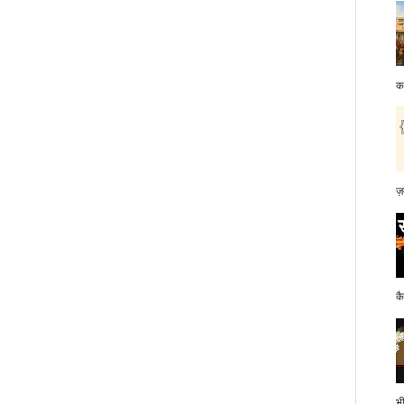
क
ज़
क
भ