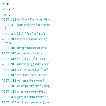
►
मई
(4)
►
अप्रैल
(14)
▼
मार्च
(17)
POST : 322 खुदा बेशक नहीं सबको जहां की हर ...
POST : 321 मुहब्बत कर के टूटा है सभी का दिल
(...
POST : 320 ऐसी होली फिर से आये ( कवि...
POST : 319 रोज़ इक ख्वाब मुझको आता है (
ग़ज़ल...
POST : 318 हमें खुद से शिकायत क्या करें ह...
POST : 317 होगा संभव पांचवें युग में ( ह...
POST : 316 ये कैसे समझदार होने लगे सब (...
POST : 315 चलता जा रहा हूं ( कविता ) डॉ लो...
POST : 314 ज़माना झूठ कहता है ज़माने का है ...
POST : 313 उसी मोड़ पर आप हम फिर मिले ...
POST : 312 कहीं दिल के है पास लगता है...
POST : 311 बात हर इक छुपाने लगा मैं ( ग़ज़ल )...
POST : 310 खामोशी का आलम ( कविता ...
POST : 309 तुम्हारा सभी से बड़ा दोस्ताना ( ग़...
POST : 308 बहुत है आरती हमने उतारी ( हास्य...