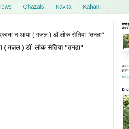
iews
Ghazals
Kavita
Kahani
पांच 
हास्य-
काना न आया ( ग़ज़ल ) डॉ लोक सेतिया "तनहा"
ा ( ग़ज़ल ) डॉ लोक सेतिया "तनहा"
दास्त
हास्य-
मेरा प
Dr L