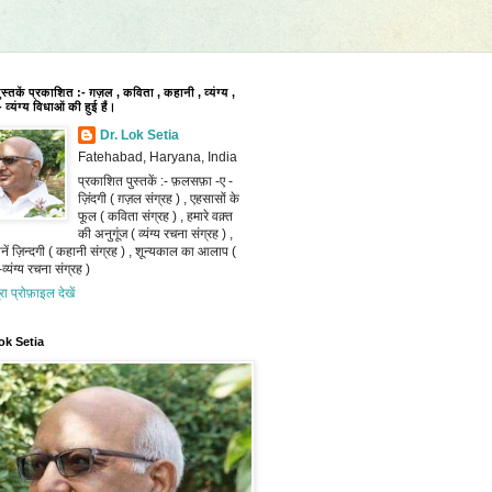
पुस्तकें प्रकाशित :- ग़ज़ल , कविता , कहानी , व्यंग्य ,
 व्यंग्य विधाओं की हुई हैं।
Dr. Lok Setia
Fatehabad, Haryana, India
प्रकाशित पुस्तकें :- फ़लसफ़ा -ए -
ज़िंदगी ( ग़ज़ल संग्रह ) , एहसासों के
फूल ( कविता संग्रह ) , हमारे वक़्त
की अनुगूंज ( व्यंग्य रचना संग्रह ) ,
ानें ज़िन्दगी ( कहानी संग्रह ) , शून्यकाल का आलाप (
व्यंग्य रचना संग्रह )
ूरा प्रोफ़ाइल देखें
ok Setia