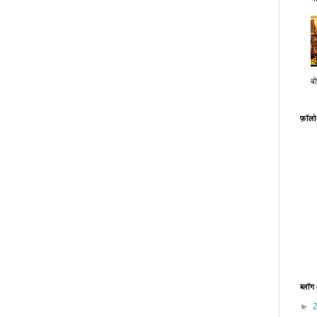
बो
फ़ॉल
ब्लॉग
►