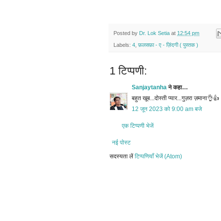
Posted by
Dr. Lok Setia
at
12:54 pm
Labels:
4
,
फ़लसफ़ा - ए - ज़िंदगी ( पुस्तक )
1 टिप्पणी:
Sanjaytanha
ने कहा…
बहुत खूब...दोस्ती प्यार...गुज़रा ज़माना👌👍
12 जून 2023 को 9:00 am बजे
एक टिप्पणी भेजें
नई पोस्ट
सदस्यता लें
टिप्पणियाँ भेजें (Atom)