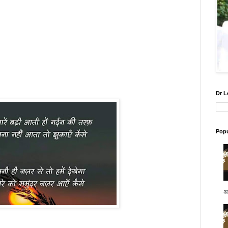
Dr L
Popu
अप