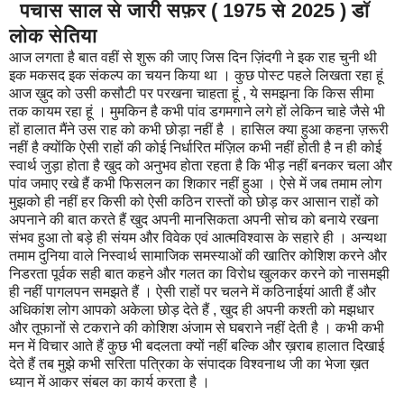
पचास साल से जारी सफ़र ( 1975 से 2025 ) डॉ
लोक सेतिया
आज लगता है बात वहीं से शुरू की जाए जिस दिन ज़िंदगी ने इक राह चुनी थी
इक मकसद इक संकल्प का चयन किया था । कुछ पोस्ट पहले लिखता रहा हूं
आज ख़ुद को उसी कसौटी पर परखना चाहता हूं , ये समझना कि किस सीमा
तक कायम रहा हूं । मुमकिन है कभी पांव डगमगाने लगे हों लेकिन चाहे जैसे भी
हों हालात मैंने उस राह को कभी छोड़ा नहीं है । हासिल क्या हुआ कहना ज़रूरी
नहीं है क्योंकि ऐसी राहों की कोई निर्धारित मंज़िल कभी नहीं होती है न ही कोई
स्वार्थ जुड़ा होता है खुद को अनुभव होता रहता है कि भीड़ नहीं बनकर चला और
पांव जमाए रखे हैं कभी फिसलन का शिकार नहीं हुआ । ऐसे में जब तमाम लोग
मुझको ही नहीं हर किसी को ऐसी कठिन रास्तों को छोड़ कर आसान राहों को
अपनाने की बात करते हैं खुद अपनी मानसिकता अपनी सोच को बनाये रखना
संभव हुआ तो बड़े ही संयम और विवेक एवं आत्मविश्वास के सहारे ही । अन्यथा
तमाम दुनिया वाले निस्वार्थ सामाजिक समस्याओं की खातिर कोशिश करने और
निडरता पूर्वक सही बात कहने और गलत का विरोध खुलकर करने को नासमझी
ही नहीं पागलपन समझते हैं । ऐसी राहों पर चलने में कठिनाईयां आती हैं और
अधिकांश लोग आपको अकेला छोड़ देते हैं , खुद ही अपनी कश्ती को मझधार
और तूफानों से टकराने की कोशिश अंजाम से घबराने नहीं देती है । कभी कभी
मन में विचार आते हैं कुछ भी बदलता क्यों नहीं बल्कि और ख़राब हालात दिखाई
देते हैं तब मुझे कभी सरिता पत्रिका के संपादक विश्वनाथ जी का भेजा ख़त
ध्यान में आकर संबल का कार्य करता है ।