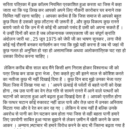
सरिता पत्रिका में इक कॉलम नियमित प्रकाशित हुआ करता था जिस में कहा
जाता था कि पढ़ लिख कर आपको अपने लिए नौकरी कारोबार घर बनाने तक
सिमित नहीं रहना चाहिए । आपका कर्तव्य है कि जिस समाज से आपको बहुत
कुछ मिला है उसको कुछ लौटाना भी ज़रूरी है , और कुछ विकल्प कुछ रास्ते
बताये जाते थे कि उन में से कोई भी आपको पसंद है उसी को अपना सकते हैं ।
ये उन्हीं दिनों की बात है जब लोकनायक जयप्रकाश जी का संपूर्ण क्रांति
अंदोलन जारी था , 25 जून 1975 को जेपी जी का भाषण सुनकर , लगा जैसे
कोई नई रौशनी बनकर मार्गदर्शन कर गया कि मुझे यही करना है जब भी जहां भी
कुछ गलत हो अनुचित हो रहा हो असामाजिक अथवा अलोकतांत्रिक घट रहा हो
उसका विरोध करना चाहिए ।
लेकिन करीब बीस साल बाद मैंने किसी क्षण निराश होकर विश्वनाथ जी को
पत्र लिख कर डाक द्वारा भेजा , ऐसा कहते हुए की इतने साल से कोशिश करते
का नतीजा कुछ भी नहीं दिखाई दिया है । कुछ दिन बाद मुझे उनका भेजा पत्र
मिला जिस में लिखा गया था । ' आपने ऊंचाई से पर्वतों से बहते पानी को देखा
होगा , तब उस पानी का वेग तेज़ गति से सामने रास्ते में आने वाले पत्थरों को
चटानों को काटता हुआ आगे बढ़ता हुआ दिखाई देता है । आपको प्रतीत होगा
कि पत्थर चटान कोई रुकावट नहीं डाल पाये और तेज़ धारा में उनका अस्तित्व
मिटता गया और वे रेत बन कर रह गए । लेकिन ये सच नहीं है बल्कि उनके
अवरोध से पानी का वेग घटकर कम होता गया जिस से वही बहता पानी हमारे
लिए उपयोगी साबित हुआ प्यास बुझाने से लेकर ज़मीन में खेती करने के काम
आकर । अन्याय भ्र्ष्टाचार भी हमारे विरोध करने के बाद भी जितना बढ़ता गया है