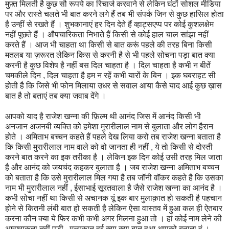
मुफ़्त मिलती है कुछ सौ रूपये का रिचार्ज करवाने से लेकिन घंटों सोशल मीडिया
पर और रास्ते चलते भी बात करने लगे हैं तब भी संपर्क जिन से कुछ हासिल होता
है उन्हीं से रखते हैं । शुभकानाएं हर दिन देते हैं व्हाट्सएप्प पर कोई कुशलक्षेम
नहीं पूछते हैं । औपचारिकता निभाते हैं किसी से कोई हाल चाल सांझा नहीं
करते हैं । आज भी चाहता था किसी से बात करूं पहले की तरह बिना किसी
मतलब या ज़रूरत लेकिन किस से करनी है से भी पहले सोचना पड़ा बात क्या
करनी है कुछ विशेष है नहीं बस दिल चाहता है । दिल चाहता है कभी न बीतें
चमकीले दिन , दिल चाहता है हम न रहें कभी यारों के बिन । इक घबराहट सी
होती है कि जिसे भी फोन मिलाया उधर से सवाल आया कैसे याद आई कुछ ख़ास
बात है तो बताएं तब क्या जवाब देंगे ।
आपको याद है राजेश खन्ना की फ़िल्म थी आनंद जिस में आनंद किसी भी
अनजान अजनबी व्यक्ति को हमेशा मुरारीलाल नाम से बुलाता और लोग हैरान
होते । अमिताभ बच्चन कहते हैं पहले देख लिया करो तब राजेश खन्ना बताता है
कि किसी मुरारीलाल नाम वाले को वो जानता ही नहीं , ये तो किसी से दोस्ती
करने बात करने का इक तरीका है । लेकिन इक दिन कोई उसी तरह मिल जाता
है और आनंद को जयचंद कहकर बुलाता है । जब राजेश खन्ना अमिताभ बच्चन
को बताता है कि उसे मुरारीलाल मिल गया है तब जॉनी वॉकर कहते है कि उसका
नाम भी मुरारीलाल नहीं , ईसाभाई सूरतवाला है जैसे राजेश खन्ना का आनंद है ।
कभी सोचा नहीं था किसी से अचानक यूं इक बार मुलाक़ात हो सकती है पहचान
होने से कितनी लंबी बात हो सकती है लेकिन ऐसा वास्तव में हुआ कल ही ऐतबार
करना कौन क्या ये फिर कभी कभी अगर मिलना हुआ तो । हां कोई नाम लेने की
आवश्यकता नहीं पड़ी , मुलाक़ात हुई क्या क्या बात हुआ आपको बताता हूं ।