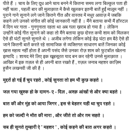
पीते हैं । चाय के लिए दूध आने चाय बनने में कितना समय लगा बिल्कुल पता ही
नहीं चला , पहली बार की मुलाक़ात में कैसे खुलकर इतनी बातें हुईं मालूम नहीं ।
पुराने गाने सुनाने लगे जाने कितने गीत और वास्तव में मधुर आवाज़ में जबकि
कहने लगे उनको संगीत की कोई जानकारी नहीं है । मैंने बताया कभी मैं हॉस्टल
में दिन भर गाता - गुनगुनाता रहता था अब गला ख़राब हो गया है । लेकिन
उन्होंने कोई गीत सुनाने को कहा तो मैंने बताया कुछ दोस्त कभी शाम को मिलकर
ऐसे ही घंटों सुनते सुनाते थे । अजीब लगेगा लेकिन कोई डेढ़ घंटा हम बैठे ऐसे ही
जाने कितनी बातें करते रहे सामाजिक से व्यक्तिगत साधारण बातें जिनका कोई
ख़ास महत्व नहीं होता है अपनी पसंद जैसे उनका रोज़ शाम को फुटबॉल खेलना
इत्यादि । शायद मेरे लिए इक खूबसूरत याद बन कर रहेगी उनसे मुलाक़ात ।
आखिर में इक ग़ज़ल से ही अपनी बात रखते हैं , ग़ज़ल जनाब महशर काज़िम
हुसैन लखनवी जी की है ।
मुद्दतें हो गई हैं चुप रहते , कोई सुनता तो हम भी कुछ कहते ।
जल गया ख़ुश्क हो के दामन- ए - दिल , अश्क़ आंखों से और क्या बहते ।
बात की और मुंह को आया जिगर , इस से बेहतर यही था चुप रहते ।
हम को जल्दी ने मौत की मारा , और जीते तो और ग़म सहते ।
सब ही सुनते तुम्हारी ऐ ' महशर ' , कोई कहने की बात अगर कहते ।