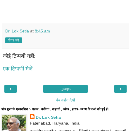
Dr. Lok Setia
at
8:45 am
शेयर करें
कोई टिप्पणी नहीं:
एक टिप्पणी भेजें
‹
›
मुख्यपृष्ठ
वेब वर्शन देखें
पांच पुस्तकें प्रकाशित :- ग़ज़ल , कविता , कहानी , व्यंग्य , हास्य- व्यंग्य विधाओं की हुई हैं।
Dr. Lok Setia
Fatehabad, Haryana, India
प्रकाशित पुस्तकें :- फ़लसफ़ा -ए - ज़िंदगी ( ग़ज़ल संग्रह ) , एहसासों