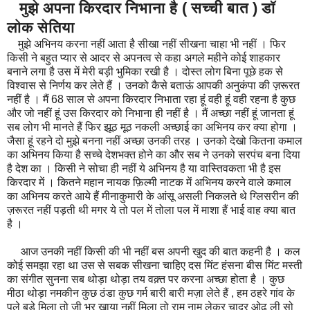
मुझे अपना किरदार निभाना है ( सच्ची बात ) डॉ
लोक सेतिया
मुझे अभिनय करना नहीं आता है सीखा नहीं सीखना चाहा भी नहीं । फिर
किसी ने बहुत प्यार से आदर से अपनत्व से कहा अगले महीने कोई शाहकार
बनाने लगा है उस में मेरी बड़ी भुमिका रखी है । दोस्त लोग बिना पूछे हक से
विश्वास से निर्णय कर लेते हैं । उनको कैसे बताऊं आपकी अनुकंपा की ज़रूरत
नहीं है । मैं 68 साल से अपना किरदार निभाता रहा हूं वही हूं वही रहना है कुछ
और जो नहीं हूं उस किरदार को निभाना ही नहीं है । मैं अच्छा नहीं हूं जानता हूं
सब लोग भी मानते हैं फिर झूठ मूठ नकली अच्छाई का अभिनय कर क्या होगा ।
जैसा हूं रहने दो मुझे बनना नहीं अच्छा उनकी तरह । उनको देखो कितना कमाल
का अभिनय किया है सच्चे देशभक्त होने का और सब ने उनको सरपंच बना दिया
है देश का । किसी ने सोचा ही नहीं ये अभिनय है या वास्तिवकता भी है इस
किरदार में । कितने महान नायक फ़िल्मी नाटक में अभिनय करने वाले कमाल
का अभिनय करते आये हैं मीनाकुमारी के आंसू असली निकलते थे ग्लिसरीन की
ज़रूरत नहीं पड़ती थी मगर ये तो पल में तोला पल में माशा हैं भाई वाह क्या बात
है ।
आज उनकी नहीं किसी की भी नहीं बस अपनी खुद की बात कहनी है । कल
कोई समझा रहा था उस से सबक सीखना चाहिए दस मिंट हंसना बीस मिंट मस्ती
का संगीत सुनना सब थोड़ा थोड़ा तय वक़्त पर करना अच्छा होता है । कुछ
मीठा थोड़ा नमकीन कुछ ठंडा कुछ गर्म बारी बारी मज़ा लेते हैं , हम ठहरे गांव के
पले बड़े मिला तो जी भर खाया नहीं मिला तो राम नाम लेकर चादर ओढ़ ली सो