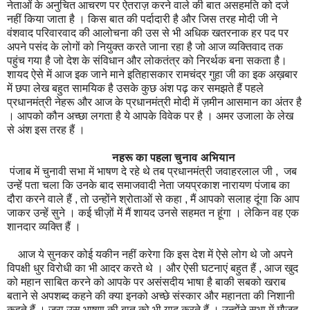
नेताओं के अनुचित आचरण पर ऐतराज़ करने वाले की बात असहमति को दर्ज
नहीं किया जाता है । किस बात की पर्दादारी है और जिस तरह मोदी जी ने
वंशवाद परिवारवाद की आलोचना की उस से भी अधिक खतरनाक हर पद पर
अपने पसंद के लोगों को नियुक्त करते जाना रहा है जो आज व्यक्तिवाद तक
पहुंच गया है जो देश के संविधान और लोकतंत्र को निरर्थक बना सकता है।
शायद ऐसे में आज इक जाने माने इतिहासकार रामचंद्र गुहा जी का इक अख़बार
में छपा लेख बहुत सामयिक है उसके कुछ अंश पढ़ कर समझते हैं पहले
प्रधानमंत्री नेहरू और आज के प्रधानमंत्री मोदी में ज़मीन आसमान का अंतर है
। आपको कौन अच्छा लगता है ये आपके विवेक पर है । अमर उजाला के लेख
से अंश इस तरह हैं ।
नहरू का पहला चुनाव अभियान
पंजाब में चुनावी सभा में भाषण दे रहे थे तब प्रधानमंत्री जवाहरलाल जी , जब
उन्हें पता चला कि उनके बाद समाजवादी नेता जयप्रकाश नारायण पंजाब का
दौरा करने वाले हैं , तो उन्होंने श्रोताओं से कहा , मैं आपको सलाह दूंगा कि आप
जाकर उन्हें सुने । कई चीज़ों में मैं शायद उनसे सहमत न हूंगा । लेकिन वह एक
शानदार व्यक्ति हैं ।
आज ये सुनकर कोई यकीन नहीं करेगा कि इस देश में ऐसे लोग थे जो अपने
विपक्षी धुर विरोधी का भी आदर करते थे । और ऐसी घटनाएं बहुत हैं , आज खुद
को महान साबित करने को आपके पर असंसदीय भाषा है बाकी सबको खराब
बताने से अपशब्द कहने की क्या इनको अच्छे संस्कार और महानता की निशानी
कहते हैं । ज़रा उस भाषण की बात को भी याद करते हैं । उन्होंने सभा में मौजूद