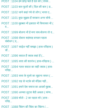
POST : 1104 हम छोड़ चले हैं दल को ( तरक...
POST : 1103 बात फूलों की ( दिल की बात ) ड...
POST : 1102 जाने कहां गये वो लोग ( भारत ए...
POST : 1101 कुछ सुझाव हैं सरकार अगर सोचे ...
POST : 1100 मुहब्बत भी इबादत भी सियासत भी (
व...
POST : 1099 बोलना भी है मना सच बोलना तो द...
POST : 1098 दोबारा शहंशाह बनकर पहला
संबोधन ( व्...
POST : 1097 साईल नहीं समझा ( हास-परिहास )
डॉ...
POST : 1096 सवाल हैं जवाब कहां हैं (...
POST : 1095 सत्ता की शतरंज ( हास-परिहास ) ...
POST : 1094 गलत सवाल का सही जवाब ( हास-
परिहा...
POST : 1093 सत्ता के मुजरे का सुहाना सफर ( ...
POST : 1092 राह से भटके को मंज़िल नही...
POST : 1091 हमारे देश समाज का आदर्श मुहब्ब...
POST : 1090 अस्मत लुटवा बैठी अबला ( व्यंग्य...
POST : 1089 शोले - 2 का पहला शो ( हास -
परिह...
POST : 1088 चिंतन की चिंता का चिंतन ( ...