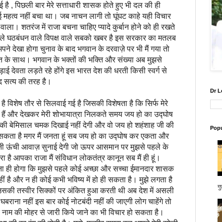
, पिछली बार मेरे सत्ताधारी शासक होते हुए भी दल की ही
महत्व नहीं बचा था। जब नाचन लागी तो घूंघट काहे यही विचार
ला। शतरंज में राजा बचना चाहिए प्यादे कुर्बान होने को ही रखते
वाले घठबंधन वाले विपक्ष वाले सबको खबर है इस सरकार का मतलब
 हूं। अपने देखा होगा चुनाव के बाद भगवान के दरवाज़े पर भी मैं गया तो
के साथ। भगवान के भक्तों की भक्ति और संख्या अब मुझसे
ई देवता लड़ते रहे होंगे इस भारत देश की धरती किसी स्वर्ग से
ाद सत्य की तरह है।
Dr L
शेष तौर से सिलवाई गई है जिसकी विशेषता है कि सिर्फ मेरे
हैं और देखकर मेरी शोभायात्रा निलकते समय जय हो का उद्घोष
की बेमिसाल चमक दिखाई नहीं देगी और वो जय हो शहंशाह जी की
Popu
ा सकता है मगर मैं जनता हूं सब जय हो का उद्घोष कर एकता और
ी ऊंची आवाज़ सुनाई देगी जो ऊपर आसमान पर मुझसे पहले के
ा है आपका राजा मैं संविधान लोकतंत्र कानून सब मैं ही हूं।
 ही होगा कि मुझसे पहले कोई अच्छा और सच्चा ईमानदार शासक
नहीं है और न ही कोई कभी भविष्य में हो ही सकता है। मुझे लगता है
गु
म उसकी तस्वीर सिक्कों पर अंकित हुआ करती थी अब देश में असली
बराना नहीं इस बार कोई नोटबंदी नहीं की जाएगी लोग चाहेंगे तो
रे नाम की मोहर से जारी किये जाने का भी विचार हो सकता है।