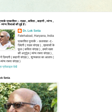
पुस्तकें प्रकाशित :- ग़ज़ल , कविता , कहानी , व्यंग्य ,
 व्यंग्य विधाओं की हुई हैं।
Dr. Lok Setia
Fatehabad, Haryana, India
प्रकाशित पुस्तकें :- फ़लसफ़ा -ए -
ज़िंदगी ( ग़ज़ल संग्रह ) , एहसासों के
फूल ( कविता संग्रह ) , हमारे वक़्त
की अनुगूंज ( व्यंग्य रचना संग्रह ) ,
ानें ज़िन्दगी ( कहानी संग्रह ) , शून्यकाल का आलाप (
व्यंग्य रचना संग्रह )
ूरा प्रोफ़ाइल देखें
ok Setia