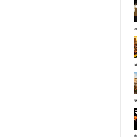
अप
बो
क
क