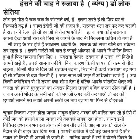
हंसने की चाह ने रुलाया है ( व्यंग्य ) डॉ लोक
सेतिया
लोग हर मोड़ पे रुक रुक के संभलते क्यूं हैं , इतना डरते हैं तो फिर घर से
निकलते क्यूं हैं । राहत इंदौरी जी की ग़ज़ल है , सरकार भला डर डर कर चलती
है सत्ता की रेलगाड़ी तो हवाओं से तेज़ भागती है । इतना क्या कोई डरावना
सपना देखा आधी रात को जिस से जागने के बाद भी निकलना कठिन हो गया है
। सौ तरह के डर होते हैं साधारण आदमी के , शासक को सत्ता खोने का अकेला
डर रहता है । इतनी गारंटी की बात है जादुई आंकड़ा भी आपने निर्धारित किया
हुआ है फिर घबराना किसलिए । घबराना बेकार टकराना है उनसे जो विरोधी
सामने खड़े हैं , उनसे सामना करिये , बिना कारण किसी शायर की नज़्म से नींद
उड़ना , किसी गीत से दिल की धड़कन बढ़ना , निशानी है कहीं रक्तचाप बढ़ गया
हो तो डॉक्टर से दवा मिलती है । साठ साल की उम्र में अधिकांश खाते हैं । अब
किसी कमेडियन से भी डरना क्या शोभा देता है बल्कि आपके संसदीय क्षेत्र की
जनता को हंसने मुस्कुराने का अवसर मिलता उनको वंचित करना ठीक नहीं है ।
जनाब अपने भीतर के सभी डरों को भगाओ अगर नहीं कर पाओ तो डर को
छुपाओ सामने मत लाओ अपनी छाती का नाप बताया था फिर से दोहराओ ।
चुनाव कितना अलग होता जनाब भावुक होकर अश्कों की बारिश कर रहे हैं ऐसे में
कोई जग को हंसाने वाला जनता को कहकहे लगवा रहा होता , शायद इसी
विचित्र दृश्य का भय रहा होगा तभी सब तौर तरीके आज़मा उसको खेल के
मैदान से ही बाहर कर दिया गया । शायरी कविता में दर्द बड़े काम आते हैं और
ग़ज़ल तो लिखी ही अश्कों से जाती है । ग़ालिब कहते हैं रगों में दौड़ते फिरने के