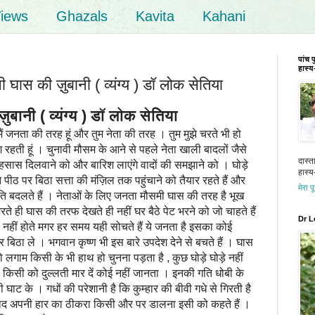
iews
Ghazals
Kavita
Kahani
पांच 
हास्य-
ास की ज़ुबानी ( व्यंग्य ) डॉ लोक सेतिया
ानी ( व्यंग्य ) डॉ लोक सेतिया
ैं जनता की तरह हूं और तुम नेता की तरह । तुम मुझे चरते भी हो
 रहती हूं । चुनावी मौसम के आने से पहले नेता खाली बादलों जैसे
दास्त
एहसास दिलवाने को और बारिश लाएंगे वादों की समझाने को । घोड़े
हास्य-
 पर बिठा सत्ता की मंज़िल तक पहुंचाने को तैयार रहते हैं और
मेरा प
 बदलते हैं । नेताओं के लिए जनता मौसमी घास की तरह है भूख
े ही घास की तरफ देखते ही नहीं घर बैठे पेट भरने को जो चाहते हैं
Dr L
 नहीं होते मगर हर समय यही सोचते हैं ये जनता है इसका कोई
बिठा ले । भगवान कृष्ण भी इस बारे उपदेश देने से बचते हैं । घास
ो लगाम किसी के भी हाथ हो चुनना पड़ता है , कुछ घोड़े घोड़े नहीं
कब किसी को दुल्लती मार दें कोई नहीं जानता । इनकी गति धोबी के
ी घाट के । गधों की परेशानी है कि कुम्हार की बीवी गधे से गिरती है
 बाद अपनी हार का ठीकरा किसी और पर डालना इसी को कहते हैं ।