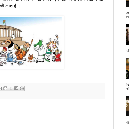
हन की लाश है ।
अ
क.
ज
द
च
अप