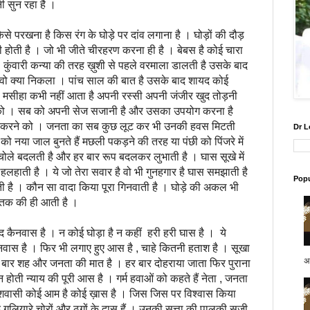
ी सुन रहा है ।
रखना है किस रंग के घोड़े पर दांव लगाना है । घोड़ों की दौड़
गी होती है । जो भी जीते चीरहरण करना ही है । बेबस है कोई चारा
 । कुंवारी कन्या की तरह ख़ुशी से पहले वरमाला डालती है उसके बाद
वो क्या निकला । पांच साल की बात है उसके बाद शायद कोई
मसीहा कभी नहीं आता है अपनी रस्सी अपनी जंजीर खुद तोड़नी
को । सब को अपनी सेज सजानी है और उसका उपयोग करना है
री करने को । जनता का सब कुछ लूट कर भी उनकी हवस मिटती
Dr L
 को नया जाल बुनते हैं मछली पकड़ने की तरह या पंछी को पिंजरे में
चोले बदलती है और हर बार रूप बदलकर लुभाती है । घास सूखे में
हलहाती है । ये जो तेरा सवार है वो भी गुनहगार है घास समझाती है
Popu
 है । कौन सा वादा किया पूरा गिनवाती है । घोड़े की अकल भी
 तक की ही आती है ।
नवास है । न कोई घोड़ा है न कहीं हरी हरी घास है । ये
बनवास है । फिर भी लगाए हुए आस है , चाहे कितनी हताश है । सूखा
अप
र बार शह और जनता की मात है । हर बार दोहराया जाता फिर पुराना
 होती न्याय की पूरी आस है । गर्म हवाओं को कहते हैं नेता , जनता
ेशवासी कोई आम है कोई ख़ास है । जिस जिस पर विश्वास किया
के गलियारे चोरों और ठगों के दास हैं । उनकी सत्ता की पालकी सजी