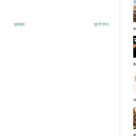
मुख्यपृष्ठ
पुरानी पोस्ट
क
क
ज़
बो