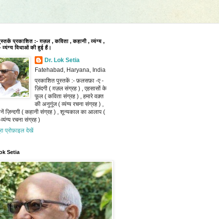
पुस्तकें प्रकाशित :- ग़ज़ल , कविता , कहानी , व्यंग्य ,
 व्यंग्य विधाओं की हुई हैं।
Dr. Lok Setia
Fatehabad, Haryana, India
प्रकाशित पुस्तकें :- फ़लसफ़ा -ए -
ज़िंदगी ( ग़ज़ल संग्रह ) , एहसासों के
फूल ( कविता संग्रह ) , हमारे वक़्त
की अनुगूंज ( व्यंग्य रचना संग्रह ) ,
ानें ज़िन्दगी ( कहानी संग्रह ) , शून्यकाल का आलाप (
व्यंग्य रचना संग्रह )
ूरा प्रोफ़ाइल देखें
ok Setia