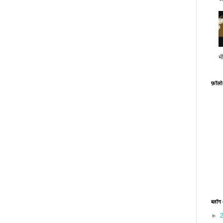
भ
फ़ॉल
ब्लॉग
►