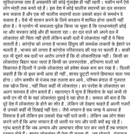
सुविधाजनक दशा है असहमति की कोई गुंजाईश ही नहीं रहती। यकीन मानें ऐसे
लोग मंत्री तक बनते रहे हैं। इस देश में कोई चालीस सदस्यों का दल सरकार
बना सकता है और एक सौ चालीस सदस्यों वाला उसको बाहर से समर्थन दे
सकता है। वैसे भी शासन करने के लिये सरकार में शामिल होना ज़रूरी नहीं
होता है। ये प्रयोग भी सफलता पूर्वक किया जा चुका है कि प्रधानमंत्री कोई
था और सरकार कोई और ही चलाता रहा। हर दल वाले को अपने दल में
लोकतंत्र की चिंता नहीं होती लेकिन बाकी दलों में लोकतंत्र नहीं है ये चिंता
सताती है। कांग्रेस को लगता है भाजपा हिंदुत्व की समर्थक ताकतों के ईशारे पर
चलती है , भाजपा को लगता है कांग्रेस परिवारवाद की राह पर चलती है। बाकी
दल भी दूसरे सब दलों पर आरोप लगाते हैं कि वो लोकतंत्रिक नहीं। किसी का
लोकतंत्र बिहार चला जाता है किसी का उत्तरप्रदेश , हरियाणा वालों को
शिकायत है दिल्ली ने उनके लोकतंत्र को हमेशा बंधक बना कर रखा है। दिल्ली
कहती है कि वो इधर कभी आया ही नहीं , शायद छुट्टी मनाने हिमाचल चला गया
होगा। लोग कश्मीर से पंजाब तक तलाश कर आये , पश्चिम बंगाल से गुजरात
तक खोज लिया , नहीं मिला कहीं भी लोकतंत्र। हर प्रदेश के लोकतंत्र का
अलग सवभाव है लोग बताते हैं। महाराष्ट्र में सुना है शिवसेना के यहां कभी तो
कभी एन सी पी के यहां लोकतंत्र दुहाई दे रहा होता है। कमाल की बात है कि
पूरे देश में लोकतंत्र के होने का शोर है , लेकिन जो देखना चाहते हैं अपनी नज़रों
से उनको कहीं भी दिखाई नहीं देता। जैसे भगवान है सब जगह ये आस्था है
विश्वास है हमें लेकिन हम उसको देख नहीं पाते कभी। लेकिन अब लोग शंका
करने लगे हैं कि अगर भगवान है तो धरती पर पाप और पापी क्यों बढ़ रहे हैं।
ग्रंथ बताते हैं कि जब अन्याय और अत्याचार सीमा पार कर जाते हैं तब भगवान
प्रकट होते हैं। शायद लोकतंत्र भी ऐसा ही करता हो , जब घोटाले , गुंडाराज