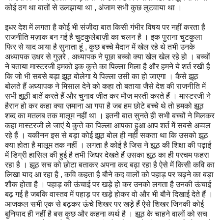
कोई ठग था बातों से उलझाया था , अंजाम सभी कुछ लुटवाया था ।
इधर देश में लगता है कोई भी संजीदा बात किसी गंभीर विषय पर नहीं करता है
राजनीति मज़ाक बन गई है चुटकुलेबाज़ी का चलन है । इक पुराना चुटकुला
फिर से याद आया है सुनाता हूं , कुछ बच्चे मैदान में खेल रहे थे तभी उनके
अध्यापक उधर से गुज़रे , अध्यापक ने पूछा बच्चो क्या खेल खेल रहे हो । बच्चों
ने बताया मास्टरजी हमको इक कुत्ते का पिल्ला मिला है और हमने ये शर्त रखी है
कि जो भी सबसे बड़ा झूठ बोलेगा ये पिल्ला उसी का हो जाएगा । कैसे झूठ
बोलते हैं अध्यापक ने मिसाल देने को कहा तो बताया जैसे देश की राजनीति में
सभी झूठी बातें करते हैं और चुनाव जीत कर मौज मस्ती करते हैं । मास्टरजी ने
हैरान हो कर कहा क्या ज़माना आ गया है जब हम छोटे बच्चे थे तो हमको झूठ
शब्द का मतलब तक मालूम नहीं था । इतनी बात सुनते ही सभी बच्चों ने मिलकर
कहा मास्टरजी ले जाएं ये कुत्ते का पिल्ला आपका हुआ आप शर्त में सबसे अव्वल
रहे हैं । यकीनन इस से बड़ा कोई झूठ बोल ही नहीं सकता था कि उसको झूठ
क्या होता है मालूम तक नहीं । लगता है कोई है जिस ने झूठ की शिक्षा की पढ़ाई
में डिग्री हासिल की हुई है तभी जिधर देखते हैं उसका झूठ का ही परचम फहरा
रहा है । झूठ सच को छोटा बताकर अपना कद बढ़ा रहा है ऐसे में किसी कवि का
लिखा याद आ रहा है , कवि कहता है बौने कद वालों को पहाड़ पर चढ़ने का बड़ा
शौक होता है । पहाड़ की ऊंचाई पर खड़े हो कर उनको लगता है उनकी ऊंचाई
बढ़ गई है जबकि वास्तव में पहाड़ पर खड़े होकर वो और भी बौने दिखाई देते हैं ।
आजकल सभी एक से बढ़कर ऊंचे शिखर पर खड़े हैं ऐसे शिखर जिनकी कोई
बुनियाद ही नहीं है बस कुछ और कहना व्यर्थ है । झूठ के चाहने वालों को सच