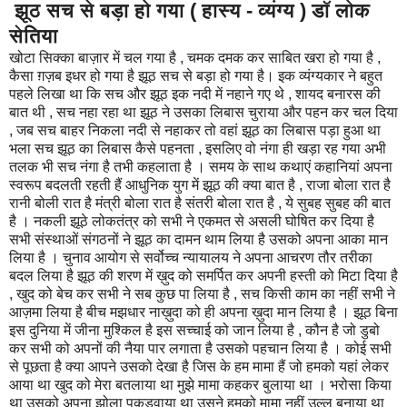
झूठ सच से बड़ा हो गया ( हास्य - व्यंग्य ) डॉ लोक
सेतिया
खोटा सिक्का बाज़ार में चल गया है , चमक दमक कर साबित खरा हो गया है ,
कैसा ग़ज़ब इधर हो गया है झूठ सच से बड़ा हो गया है। इक व्यंग्यकार ने बहुत
पहले लिखा था कि सच और झूठ इक नदी में नहाने गए थे , शायद बनारस की
बात थी , सच नहा रहा था झूठ ने उसका लिबास चुराया और पहन कर चल दिया
, जब सच बाहर निकला नदी से नहाकर तो वहां झूठ का लिबास पड़ा हुआ था
भला सच झूठ का लिबास कैसे पहनता , इसलिए वो नंगा ही खड़ा रह गया अभी
तलक भी सच नंगा है तभी कहलाता है । समय के साथ कथाएं कहानियां अपना
स्वरूप बदलती रहती हैं आधुनिक युग में झूठ की क्या बात है , राजा बोला रात है
रानी बोली रात है मंत्री बोला रात है संतरी बोला रात है , ये सुबह सुबह की बात
है । नकली झूठे लोकतंत्र को सभी ने एकमत से असली घोषित कर दिया है
सभी संस्थाओं संगठनों ने झूठ का दामन थाम लिया है उसको अपना आका मान
लिया है । चुनाव आयोग से सर्वोच्च न्यायालय ने अपना आचरण तौर तरीका
बदल लिया है झूठ की शरण में ख़ुद को समर्पित कर अपनी हस्ती को मिटा दिया है
, खुद को बेच कर सभी ने सब कुछ पा लिया है , सच किसी काम का नहीं सभी ने
आज़मा लिया है बीच मझधार नाख़ुदा को ही अपना ख़ुदा मान लिया है । झूठ बिना
इस दुनिया में जीना मुश्किल है इस सच्चाई को जान लिया है , कौन है जो डुबो
कर सभी को अपनों की नैया पार लगाता है उसको पहचान लिया है । कोई सभी
से पूछता है क्या आपने उसको देखा है जिस के हम मामा हैं जो हमको यहां लेकर
आया था खुद को मेरा बतलाया था मुझे मामा कहकर बुलाया था । भरोसा किया
था उसको अपना झोला पकड़वाया था उसने हमको मामा नहीं उल्लू बनाया था