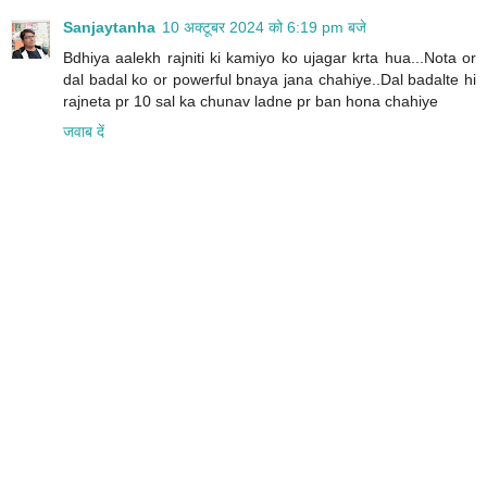
Sanjaytanha
10 अक्टूबर 2024 को 6:19 pm बजे
Bdhiya aalekh rajniti ki kamiyo ko ujagar krta hua...Nota or
dal badal ko or powerful bnaya jana chahiye..Dal badalte hi
rajneta pr 10 sal ka chunav ladne pr ban hona chahiye
जवाब दें