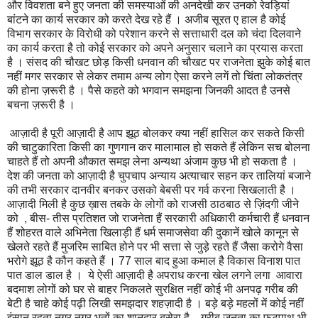
और विवशता बने हुए जनता की समस्याओं की अनदेखी कर उनको रेवड़ियां
बांटने का कार्य सरकार को करते देख रहे हैं । अजीब सूरत ए हाल है कोई
विभाग सरकार के विरोधी को परेशान करने से सत्ताधारी दल को चंदा दिलवाने
का कार्य करता है तो कोई सरकार को अपने अनुसार चलाने का प्रयास करता
है । संसद की चौखट छोड़ किसी धनवान की चौखट पर राजनेता झुके कोई बात
नहीं मगर सरकार से लेकर तमाम अन्य लोग ऐसा करने लगें तो चिंता लोकतंत्र
की होना ज़रूरी है । पैसे कहते को भगवान समझना जिनकी आदत है उनसे
बचना ज़रूरी है ।
आज़ादी है पूरी आज़ादी है आप झूठ बोलकर क्या नहीं हासिल कर सकते किसी
की चाटुकारिता किसी का गुणगान कर मालामाल हो सकते हैं लेकिन सच बोलना
चाहते हैं तो अपनी औकात समझ लेना अन्यथा अंजाम कुछ भी हो सकता है ।
देश की जनता को आज़ादी है चुपचाप अन्याय अत्याचार सहन कर तालियां बजाने
की तभी सरकार दानवीर बनकर उसको बेबसी पर गर्व करना सिखलाती है ।
आज़ादी मिली है कुछ ख़ास तबके के लोगों को राजसी ठाठबाठ से ज़िंदगी जीने
को , बीस- तीस प्रतिशत जो राजनेता हैं सरकारी अधिकारी कर्मचारी हैं धनवान
हैं शोहरत वाले अभिनेता खिलाड़ी हैं धर्म समाजसेवा की दुकानें खोले कानून से
खेलते रहते हैं मुजरिम साबित होने पर भी सत्ता से जुड़े रहते हैं जैसा करोगे वैसा
भरोगे झूठ है कौन कहते हैं । 77 साल बाद हुआ कमाल है विकास विनाश पात
पात डाल डाल है । ये ऐसी आज़ादी है अपराध करना खेल लगने लगा आवारा
बदमाश लोगों को घर से बाहर निकलते सुरक्षित नहीं कोई भी अनपढ़ गरीब की
बेटी है चाहे कोई पढ़ी लिखी समझदार शहज़ादी है । बड़े बड़े महलों में कोई नहीं
इंसान रहता नगर नगर भूतों का शानदार बसेरा है , गरीब जनता का फुटपाथ भी