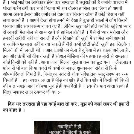
हैं । भाई भाई का अधिकार छीन कर समझता है चतुराई की है जबकि वास्तव में
धोखा फरेब ठगी कर चाहे जितना भी धन दौलत हासिल कर लिया हो अपनी
आत्मा अपना ईमान और ज़मीर को दफ़्न कर जितना खोया है कोई हिसाब नहीं
लगा सकते है । आपने देखा होगा हमने भी देखा है कुछ ही सालों में लोग कितने
धनवान और साधनसम्पन्न बन गए हैं , लेकिन खुश नहीं होते क्योंकि खुशियां प्यार
से आपसी मेलजोल से साथ रहने से हासिल होती हैं । पैसे से प्यार भरोसा और
हमदर्दी खरीदी नहीं जा सकती है और दिखावे की ख़ुशी में शामिल सभी आपको
वास्तविक एहसास नहीं करवा सकते हैं जैसे कभी छोटी छोटी ख़ुशी इक खिलौना
मिलने की भी लगती थी । आकांक्षाओं का मेला है दुनिया में हर शख़्स अकेला है ,
इक और ऊंची सी दीवार खड़ी है सोशल मीडिया की पहचान हज़ारों से समझता
कोई किसी को नहीं है , आना जाना मिलना जुलना कब का छूट गया । लैंडलाइन
फ़ोन से भी बात किया करते थे कभी आजकल शुभकामना संदेश से सिर्फ
औपचारिकता निभाते हैं , निमंत्रण पत्र से शोक संदेश तक व्याट्सएप्प पर रस्म
निभाते हैं । हर अवसर लगता है भीड़ का शोर है लेकिन शोर में किसी को किसी
की बात समझ आना तो क्या सुनाई ही कम देती है । इक शेर याद आता रहता है
मित्र जवाहर लाल ठक्कर जी का :-
दिन भर तरसता ही रहा कोई बात तो करे , मुझ को कहां खबर थी इशारों
का शहर है ।