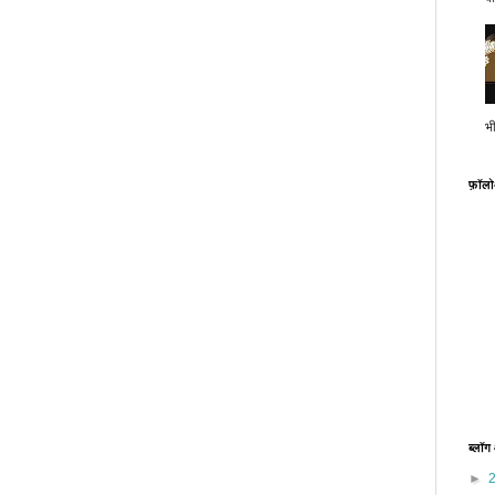
भ
फ़ॉल
ब्लॉग
►