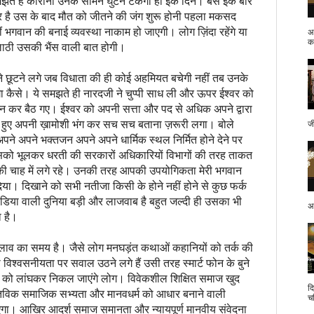
झते हैं कोरोना उनके सामने घुटने टेकेगा ही इक दिन। बस इक बार
र है उस के बाद मौत को जीतने की जंग शुरू होनी पहला मकसद
ं भगवान की बनाई व्यवस्था नाकाम हो जाएगी। लोग ज़िंदा रहेंगे या
अ
क.
ी लाठी उसकी भैंस वाली बात होगी।
ने छूटने लगे जब विधाता की ही कोई अहमियत बचेगी नहीं तब उनके
ेगा कैसे। ये समझते ही नारदजी ने चुप्पी साध ली और ऊपर ईश्वर को
दन कर बैठ गए। ईश्वर को अपनी सत्ता और पद से अधिक अपने द्वारा
झते हुए अपनी ख़ामोशी भंग कर सच सच बताना ज़रूरी लगा। बोले
ज
पने अपने भक्तजन अपने अपने धार्मिक स्थल निर्मित होने देने पर
ा उसको भूलकर धरती की सरकारों अधिकारियों विभागों की तरह ताकत
ी चाह में लगे रहे। उनकी तरह आपकी उपयोगिकता मेरी भगवान
ा। दिखाने को सभी नतीजा किसी के होने नहीं होने से कुछ फर्क
डिया वाली दुनिया बड़ी और लाजवाब है बहुत जल्दी ही उसका भी
अप
ा है।
 बदलाव का समय है। जैसे लोग मनघड़ंत कथाओं कहानियों को तर्क की
िश्वसनीयता पर सवाल उठने लगे हैं उसी तरह स्मार्ट फोन के बुने
 को लांघकर निकल जाएंगे लोग। विवेकशील शिक्षित समाज खुद
द
तविक समाजिक सभ्यता और मानवधर्म को आधार बनाने वाली
च
जाएगा। आखिर आदर्श समाज समानता और न्यायपूर्ण मानवीय संवेदना