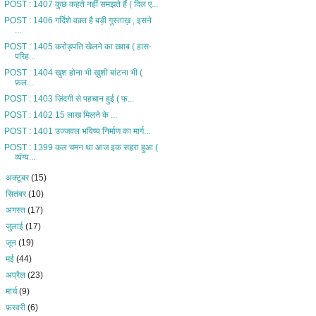
POST : 1407 कुछ कहते नहीं समझते हैं ( दिल ए...
POST : 1406 गर्दिशे वक़्त है बड़ी गुस्ताख़ , इसने
...
POST : 1405 करोड़पति खेलने का ख़्वाब ( हास-
परिह...
POST : 1404 खुश होना भी ख़ुशी बांटना भी (
फ़ल...
POST : 1403 ज़िंदगी से पहचान हुई ( फ़...
POST : 1402 15 लाख मिलने के ...
POST : 1401 उज्जवल भविष्य निर्माण का मार्ग...
POST : 1399 कल चमन था आज इक सहरा हुआ (
व्यंग्य...
►
अक्टूबर
(15)
►
सितंबर
(10)
►
अगस्त
(17)
►
जुलाई
(17)
►
जून
(19)
►
मई
(44)
►
अप्रैल
(23)
►
मार्च
(9)
►
फ़रवरी
(6)