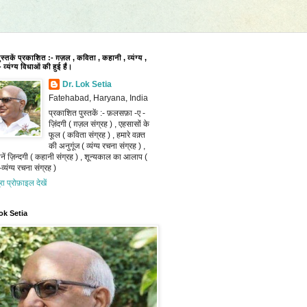
पुस्तकें प्रकाशित :- ग़ज़ल , कविता , कहानी , व्यंग्य ,
 व्यंग्य विधाओं की हुई हैं।
Dr. Lok Setia
Fatehabad, Haryana, India
प्रकाशित पुस्तकें :- फ़लसफ़ा -ए -
ज़िंदगी ( ग़ज़ल संग्रह ) , एहसासों के
फूल ( कविता संग्रह ) , हमारे वक़्त
की अनुगूंज ( व्यंग्य रचना संग्रह ) ,
ानें ज़िन्दगी ( कहानी संग्रह ) , शून्यकाल का आलाप (
व्यंग्य रचना संग्रह )
ूरा प्रोफ़ाइल देखें
ok Setia