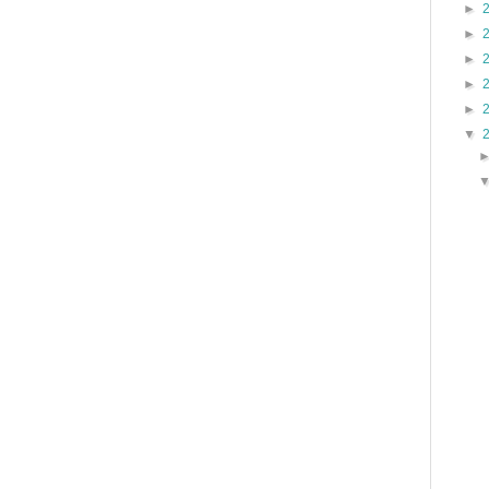
►
►
►
►
►
▼