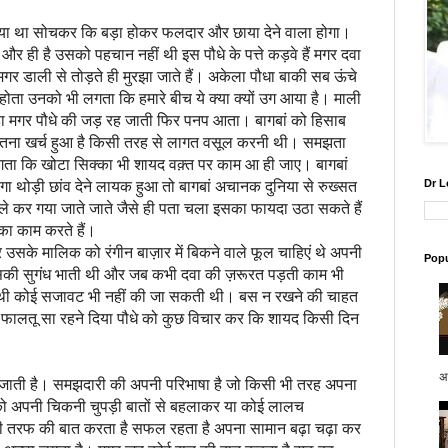
गाया था सोचकर कि बड़ा होकर फलदार और छाया देने वाला होगा।
र ही है उसको पहचान नहीं थी इस पौधे के पत्ते कड़वे हैं मगर दवा
ं मगर डाली से तोड़ते ही मुरझा जाते हैं। अकेला पौधा बाकी सब ऊंचे
ता उनको भी लगता कि हमारे बीच ये क्या क्यों उग आया है। माली
ा मगर पौधे की जड़ रह जाती फिर पनप आता। बागबां को हिसाब
तना खर्च हुआ है किसी तरह से लागत वसूल करनी थी। समझता
गता कि खोटा सिक्का भी शायद वक़्त पर काम आ ही जाए। बागबां
Dr L
गा थोड़ी छांव देने लायक हुआ तो बागबां अचानक दुनिया से रुख्सत
े कर गया जाते जाते जैसे ही पता चला इसका फायदा उठा सकते हैं
का काम करते हैं।
 उसके मालिक को रंगीन बाज़ार में बिकने वाले फूल चाहिएं थे अपनी
Popu
सकी सुगंध भाती थी और जब कभी दवा की ज़रूरत पड़ती काम भी
 थी कोई सजावट भी नहीं की जा सकती थी। बस न रखने की चाहत
ए फालतू सा रहने दिया पौधे को कुछ विचार कर कि शायद किसी दिन
अप
गाई जाती है। समझदारी की अपनी परिभाषा है जो किसी भी तरह अपना
ो अपनी चिकनी चुपड़ी बातों से बहलाकर या कोई लालच
तरफ की बात करता है सफल रहता है अपना सामान बढ़ा चढ़ा कर