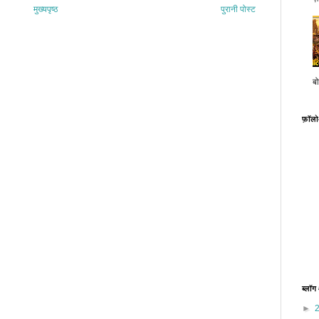
मुख्यपृष्ठ
पुरानी पोस्ट
बो
फ़ॉल
ब्लॉग
►