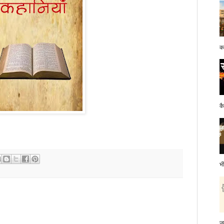
क
क
भ
ज़