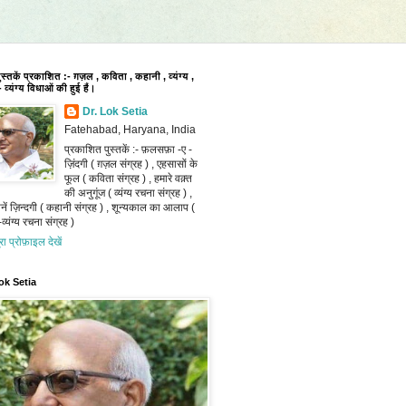
पुस्तकें प्रकाशित :- ग़ज़ल , कविता , कहानी , व्यंग्य ,
 व्यंग्य विधाओं की हुई हैं।
Dr. Lok Setia
Fatehabad, Haryana, India
प्रकाशित पुस्तकें :- फ़लसफ़ा -ए -
ज़िंदगी ( ग़ज़ल संग्रह ) , एहसासों के
फूल ( कविता संग्रह ) , हमारे वक़्त
की अनुगूंज ( व्यंग्य रचना संग्रह ) ,
ानें ज़िन्दगी ( कहानी संग्रह ) , शून्यकाल का आलाप (
व्यंग्य रचना संग्रह )
ूरा प्रोफ़ाइल देखें
ok Setia