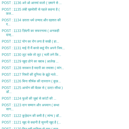
POST : 1136 अरे ओ आस्मां वालो ( ज़माने से ...
POST : 1135 लंबी ख़ामोशी से पहले कहना है (
फ़ल...
POST : 1134 डराता धर्म उन्माद और दहशत की
द...
POST : 1133 ज़िंदगी का सफरनामा ( अनकही
दास्...
POST : 1132 योग का रोग लगा है सखी ( हा...
POST : 1131 माई री मैं कासे कहूं पीर अपने जिय...
POST : 1130 लूट सके तो लूट ( भली लगे कि...
POST : 1129 खुदा होने का ख्वाब ( आलेख ...
POST : 1128 सरकार है मदारी का तमाशा ( व्यंग...
POST : 1127 रिश्तों की दुनिया के झूठे नाते...
POST : 1126 बिना शीर्षक की दास्तान ( कुछ...
POST : 1125 आयोग की बैठक से ( उल्टा-सीधा )
डॉ...
POST : 1124 फूलों की ज़ुबां से कांटों की ...
POST : 1123 दान सम्मान और अपमान ( कथा
साग...
POST : 1122 कूड़ेदान की कमी है ( व्यंग्य ) डॉ...
POST : 1121 खुद से कहनी है सुननी खुद है (...
POST : 1120 फिर वही हादिसा हो गया ( हास-...