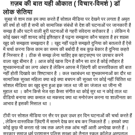
ग़ज़ब की बात यही औकात ( विचार-विमर्श ) डॉ
लोक सेतिया
सुबह से शाम तक हम क्या करते हैं सोशल मीडिया पर देखने पर लगता है अमृत
की वर्षा हो रही है सभी को सामाजिक संबंधों से देश की घटनाओं पर जानकारी है
समझ है और घटने वाली बुरी घटनाओं से गहरी संवेदना सरोकार है । लेकिन ये
कोई खबर नहीं शायद कोई इश्तिहार है पढ़ना समझना कौन चाहता है हर शख़्स
खुद को समझता समझदार है । खुद नहीं पढ़ते समझते दुनिया को बतलाते हैं ऐसे
में चर्चा करना किस काम का समय की बर्बादी है सब कुछ बेकार है दुनिया कहते
हैं निस्सार है । ठीक से समझ लेना चाहिए इस व्हाट्सएप्प पर उपचार करने
वाला खुद बीमार है । आज कोई खास दिन है कौन सा वार है कोई त्यौहार है
शुभकामनाओं का लगा अंबार है लेकिन आपस में ज़िंदगी की वास्तविकता की बात
नहीं होती दिखावे का शिष्टाचार है । कल रक्षाबंधन था शुभकामनाओं का दौर था
सामाजिक सुरक्षा महिला क्या बड़े क्या बचपन की सुरक्षा पर कोई नहीं चिंतित था
सोशल मीडिया का खुद बुना हुआ इक जाल था जी का जंजाल था जीना भी
मुहाल था । कौन किसे भेज रहा कैसा संगीत था कोई सुर था न कोई ताल था
वीडियो बनाया क्या कमाल था मकसद क्या था मनोरंजन करना या शालीनता का
आभाव है इसकी मिसाल था ।
टीवी पर सोशल मीडिया पर सैर पर इधर उधर हर दिन घटनाओं की चर्चा करते हैं
, लेकिन वास्तविक ज़िंदगी में सामने देख कर बच कर निकलते हैं । हमको क्या
कोई कुछ भी करता रहे जब तक अपने तक आंच नहीं आती अनदेखा करते हैं ।
सरकार समाज धर्म प्रशासन पुलिस सुरक्षा को तैनात स्कूल कॉलेज अस्पताल