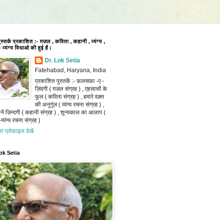
पुस्तकें प्रकाशित :- ग़ज़ल , कविता , कहानी , व्यंग्य ,
 व्यंग्य विधाओं की हुई हैं।
Dr. Lok Setia
Fatehabad, Haryana, India
प्रकाशित पुस्तकें :- फ़लसफ़ा -ए -
ज़िंदगी ( ग़ज़ल संग्रह ) , एहसासों के
फूल ( कविता संग्रह ) , हमारे वक़्त
की अनुगूंज ( व्यंग्य रचना संग्रह ) ,
ानें ज़िन्दगी ( कहानी संग्रह ) , शून्यकाल का आलाप (
व्यंग्य रचना संग्रह )
ूरा प्रोफ़ाइल देखें
ok Setia