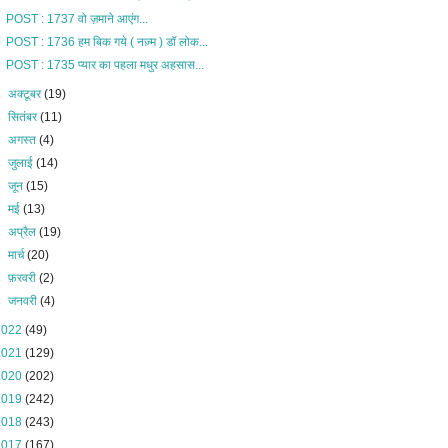
POST : 1737 वो ज़माने आएंग...
POST : 1736 हम बिक गये ( नज़्म ) डॉ लोक...
POST : 1735 प्यार का पहला मधुर अहसास...
►
अक्टूबर
(19)
►
सितंबर
(11)
►
अगस्त
(4)
►
जुलाई
(14)
►
जून
(15)
►
मई
(13)
►
अप्रैल
(19)
►
मार्च
(20)
►
फ़रवरी
(2)
►
जनवरी
(4)
2022
(49)
2021
(129)
2020
(202)
2019
(242)
2018
(243)
2017
(167)