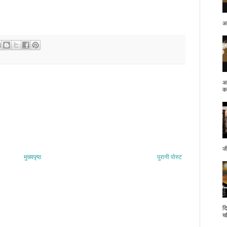
अप
अ
क.
ज
मुख्यपृष्ठ
पुरानी पोस्ट
द
च