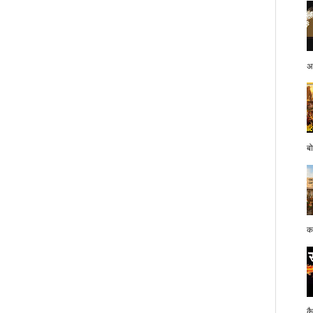
अप
बो
क
क