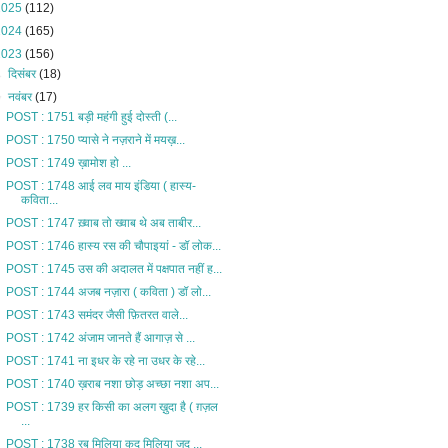
2025
(112)
2024
(165)
2023
(156)
►
दिसंबर
(18)
▼
नवंबर
(17)
POST : 1751 बड़ी महंगी हुई दोस्ती (...
POST : 1750 प्यासे ने नज़राने में मयख़...
POST : 1749 ख़ामोश हो ...
POST : 1748 आई लव माय इंडिया ( हास्य-
कविता...
POST : 1747 ख़्वाब तो ख्वाब थे अब ताबीर...
POST : 1746 हास्य रस की चौपाइयां - डॉ लोक...
POST : 1745 उस की अदालत में पक्षपात नहीं ह...
POST : 1744 अजब नज़ारा ( कविता ) डॉ लो...
POST : 1743 समंदर जैसी फ़ितरत वाले...
POST : 1742 अंजाम जानते हैं आगाज़ से ...
POST : 1741 ना इधर के रहे ना उधर के रहे...
POST : 1740 ख़राब नशा छोड़ अच्छा नशा अप...
POST : 1739 हर किसी का अलग ख़ुदा है ( ग़ज़ल
...
POST : 1738 रब मिलिया कद मिलिया जद ...