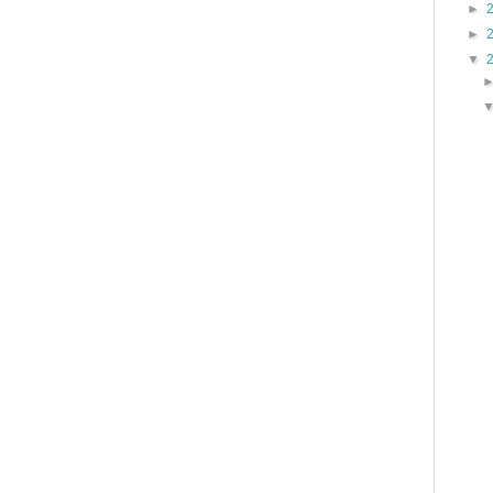
►
►
▼