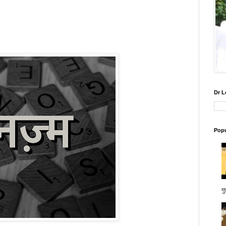
Dr L
Popu
गु