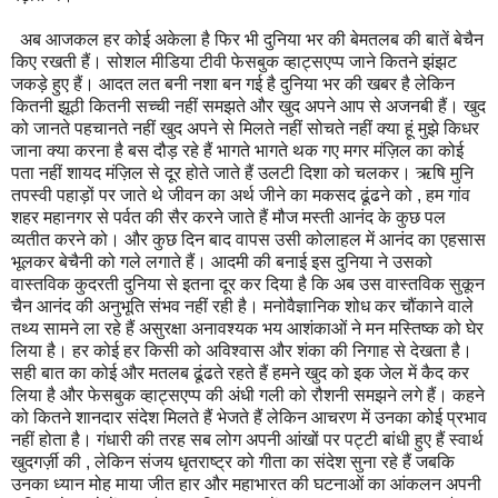
अब आजकल हर कोई अकेला है फिर भी दुनिया भर की बेमतलब की बातें बेचैन
किए रखती हैं। सोशल मीडिया टीवी फेसबुक व्हाट्सएप्प जाने कितने झंझट
जकड़े हुए हैं। आदत लत बनी नशा बन गई है दुनिया भर की खबर है लेकिन
कितनी झूठी कितनी सच्ची नहीं समझते और खुद अपने आप से अजनबी हैं। खुद
को जानते पहचानते नहीं खुद अपने से मिलते नहीं सोचते नहीं क्या हूं मुझे किधर
जाना क्या करना है बस दौड़ रहे हैं भागते भागते थक गए मगर मंज़िल का कोई
पता नहीं शायद मंज़िल से दूर होते जाते हैं उलटी दिशा को चलकर। ऋषि मुनि
तपस्वी पहाड़ों पर जाते थे जीवन का अर्थ जीने का मकसद ढूंढने को , हम गांव
शहर महानगर से पर्वत की सैर करने जाते हैं मौज मस्ती आनंद के कुछ पल
व्यतीत करने को। और कुछ दिन बाद वापस उसी कोलाहल में आनंद का एहसास
भूलकर बेचैनी को गले लगाते हैं। आदमी की बनाई इस दुनिया ने उसको
वास्तविक कुदरती दुनिया से इतना दूर कर दिया है कि अब उस वास्तविक सुकून
चैन आनंद की अनुभूति संभव नहीं रही है। मनोवैज्ञानिक शोध कर चौंकाने वाले
तथ्य सामने ला रहे हैं असुरक्षा अनावश्यक भय आशंकाओं ने मन मस्तिष्क को घेर
लिया है। हर कोई हर किसी को अविश्वास और शंका की निगाह से देखता है।
सही बात का कोई और मतलब ढूंढते रहते हैं हमने खुद को इक जेल में कैद कर
लिया है और फेसबुक व्हाट्सएप्प की अंधी गली को रौशनी समझने लगे हैं। कहने
को कितने शानदार संदेश मिलते हैं भेजते हैं लेकिन आचरण में उनका कोई प्रभाव
नहीं होता है। गंधारी की तरह सब लोग अपनी आंखों पर पट्टी बांधी हुए हैं स्वार्थ
खुदगर्ज़ी की , लेकिन संजय धृतराष्ट्र को गीता का संदेश सुना रहे हैं जबकि
उनका ध्यान मोह माया जीत हार और महाभारत की घटनाओं का आंकलन अपनी