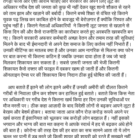
तगड़ी फीस और ऐशो आराम चाहिएं और सरकार को अपने लिए लूट का
अधिकार गरीब देश की जनता को कुछ भी नहीं देकर खुद शानो शौकत से रहने
को ताम झाम और खज़ाने की बर्बादी। कितने बच्चे शिक्षा से वंचित रहे कितने
युवक पढ़ लिख कर काबिल होने के बावजूद भी बेरोज़गार हैं क्योंकि रिश्वत और
पहुंच नहीं है। कितने नेताओं अधिकारियों ने कितनी लूट जनता से खज़ाने से
किस दिन की और कैसे राजनीति का कारोबार करते हुए अरबपति खरबपति बन
गए। कितने सरकारी अफसर कर्मचारी अच्छा वेतन और तमाम तरह की सुविधाएं
मिलने के बाद भी ईमानदारी से अपने देश समाज के लिए कर्तव्य नहीं निभाते हैं।
उनकी मीटिंग्स का मतलब क्या है और उनका आम नागरिक से मिलना क्या फोन
पर बात करना भी कितना कठिन है जबकि उनका दावा होता है जब जो चाहे
मिलकर शिकायत कर सकता है। सबसे ज़रूरी जनता की भेजी कितनी
शिकायत कैसे दफ्तर की फाइल में दबकर खत्म हो जाती हैं और कितनी
ऑनलाइन ऐप्प्स पर की शिकायत बिना निदान ठीक हुई घोषित की जाती हैं।
आप बताते हैं इतने सौ लोग इतने अमीर हैं उनकी अमीरी की दौलत कितने
गरीबों से निवाला छीन कर शोषण कर हासिल हुई बताते। बताते किस किस नेता
पर अधिकारी पर गरीब देश ने कितना खर्च किया हर दिन उनकी सुविधाओं पर
मौज मस्ती पर। ठीक कहा आज़ादी के बाद विदेशी लोगों से बढ़कर आपने लूटा है
बेरहम और बेशर्म होकर। बताया जाता आज कौन रोज़ करोड़ रूपये अपने पर
खर्च करता हैं इंसानियत को भूलकर जब करोड़ों लोग बदहाल हैं। नहीं इसको
भगवान और भाग्य की बात मत कहना ये आपके स्वार्थ में हद से बढ़कर अंधे होने
की बात है। कोरोना की तरह देश की हर बात का सच सामने आता तो ये लोग
चुल्लू भर पानी में डूब मरते जो किसी शायर की शायरी को रटते हैं समझते नहीं