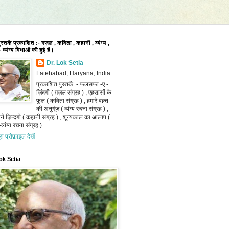
पुस्तकें प्रकाशित :- ग़ज़ल , कविता , कहानी , व्यंग्य ,
 व्यंग्य विधाओं की हुई हैं।
Dr. Lok Setia
Fatehabad, Haryana, India
प्रकाशित पुस्तकें :- फ़लसफ़ा -ए -
ज़िंदगी ( ग़ज़ल संग्रह ) , एहसासों के
फूल ( कविता संग्रह ) , हमारे वक़्त
की अनुगूंज ( व्यंग्य रचना संग्रह ) ,
ानें ज़िन्दगी ( कहानी संग्रह ) , शून्यकाल का आलाप (
व्यंग्य रचना संग्रह )
ूरा प्रोफ़ाइल देखें
ok Setia