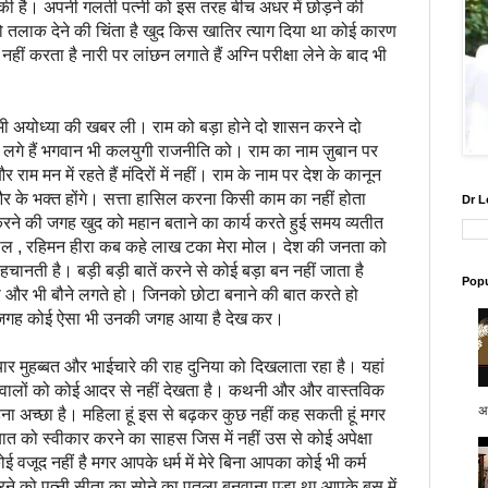
फ की है। अपनी गलती पत्नी को इस तरह बीच अधर में छोड़ने की
तलाक देने की चिंता है खुद किस खातिर त्याग दिया था कोई कारण
ं करता है नारी पर लांछन लगाते हैं अग्नि परीक्षा लेने के बाद भी
ोध्या की खबर ली। राम को बड़ा होने दो शासन करने दो
गे हैं भगवान भी कलयुगी राजनीति को। राम का नाम ज़ुबान पर
राम मन में रहते हैं मंदिरों में नहीं। राम के नाम पर देश के कानून
और के भक्त होंगे। सत्ता हासिल करना किसी काम का नहीं होता
Dr L
े की जगह खुद को महान बताने का कार्य करते हुई समय व्यतीत
 बोल , रहिमन हीरा कब कहे लाख टका मेरा मोल। देश की जनता को
ानती है। बड़ी बड़ी बातें करने से कोई बड़ा बन नहीं जाता है
Popu
ो और भी बौने लगते हो। जिनको छोटा बनाने की बात करते हो
 जगह कोई ऐसा भी उनकी जगह आया है देख कर।
यार मुहब्बत और भाईचारे की राह दुनिया को दिखलाता रहा है। यहां
े वालों को कोई आदर से नहीं देखता है। कथनी और और वास्तविक
अप
हना अच्छा है। महिला हूं इस से बढ़कर कुछ नहीं कह सकती हूं मगर
ात को स्वीकार करने का साहस जिस में नहीं उस से कोई अपेक्षा
वजूद नहीं है मगर आपके धर्म में मेरे बिना आपका कोई भी कर्म
रने को पत्नी सीता का सोने का पुतला बनवाना पड़ा था आपके बस में