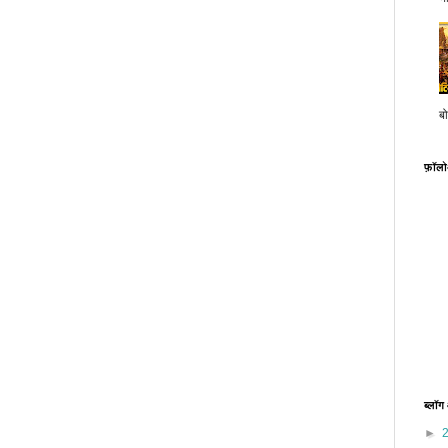
बो
फ़ॉल
ब्लॉग
►