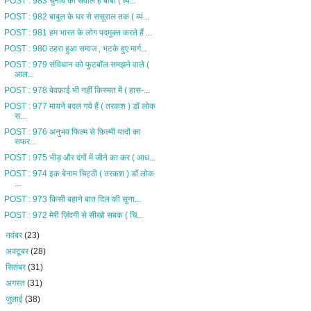
POST : 983 चुनाव का सवाल है बाबा ( व्य...
POST : 982 बाबुल के घर से ससुराल तक ( व्यं...
POST : 981 हम भारत के लोग पदमुक्त करते हैं ...
POST : 980 ठहरा हुआ समाज , भटके हुए मार्ग...
POST : 979 संविधान को फुटबॉल समझने वाले (
आल...
POST : 978 बेवफ़ाई भी नहीं किस्मत में ( हास-...
POST : 977 मायने बदल गये हैं ( तरकश ) डॉ लोक
स...
POST : 976 अनुभव फिल्म से फ़िल्मी यादों का
सफर...
POST : 975 भीड़ और दंगों में जीने का कर ( आध...
POST : 974 इक बेनाम चिट्ठी ( तरकश ) डॉ लोक
...
POST : 973 किसी बहाने बात दिल की सुना...
POST : 972 मेरी ज़िंदगी से सीखो सबक ( चि...
►
नवंबर
(23)
►
अक्टूबर
(28)
►
सितंबर
(31)
►
अगस्त
(31)
►
जुलाई
(38)