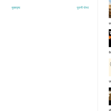
मुख्यपृष्ठ
पुरानी पोस्ट
क
क
ज़
भ