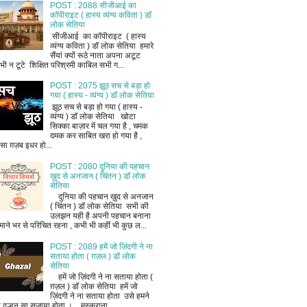
POST : 2088 सीजीआई का
कॉपीराइट ( हास्य व्यंग्य कविता ) डॉ
लोक सेतिया
सीजीआई का कॉपीराइट ( हास्य
व्यंग्य कविता ) डॉ लोक सेतिया हमारे
सैंयां क्यों रूठे नाता अपना अटूट
भी न टूटे शिक्षित परिश्रमी काबिल सभी ग...
POST : 2075 झूठ सच से बड़ा हो
गया ( हास्य - व्यंग्य ) डॉ लोक सेतिया
झूठ सच से बड़ा हो गया ( हास्य -
व्यंग्य ) डॉ लोक सेतिया खोटा
सिक्का बाज़ार में चल गया है , चमक
दमक कर साबित खरा हो गया है ,
ैसा ग़ज़ब इधर हो...
POST : 2080 दुनिया की पहचान
ख़ुद से अनजान ( चिंतन ) डॉ लोक
सेतिया
दुनिया की पहचान ख़ुद से अनजान
( चिंतन ) डॉ लोक सेतिया सभी की
उलझन यही है अपनी पहचान बनाना
माने भर से परिचित रहना , कभी भी कहीं भी कुछ ल...
POST : 2089 हमें जो ज़िंदगी ने ना
सताया होता ( ग़ज़ल ) डॉ लोक
सेतिया
हमें जो ज़िंदगी ने ना सताया होता (
ग़ज़ल ) डॉ लोक सेतिया हमें जो
ज़िंदगी ने ना सताया होता उसे हमने
ी दुल्हन सा सजाया होता । मुस्कराना ...