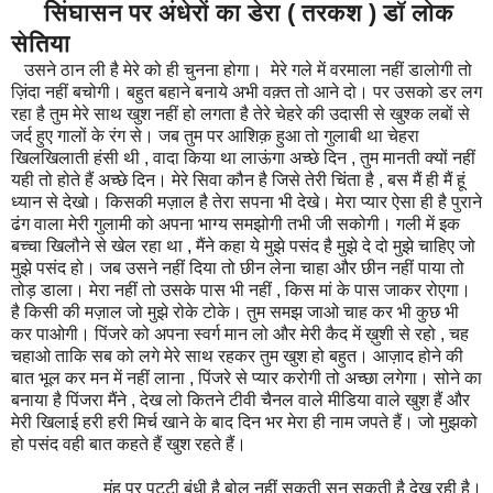
सिंघासन पर अंधेरों का डेरा ( तरकश ) डॉ लोक
सेतिया
उसने ठान ली है मेरे को ही चुनना होगा। मेरे गले में वरमाला नहीं डालोगी तो
ज़िंदा नहीं बचोगी। बहुत बहाने बनाये अभी वक़्त तो आने दो। पर उसको डर लग
रहा है तुम मेरे साथ खुश नहीं हो लगता है तेरे चेहरे की उदासी से खुश्क लबों से
जर्द हुए गालों के रंग से। जब तुम पर आशिक़ हुआ तो गुलाबी था चेहरा
खिलखिलाती हंसी थी , वादा किया था लाऊंगा अच्छे दिन , तुम मानती क्यों नहीं
यही तो होते हैं अच्छे दिन। मेरे सिवा कौन है जिसे तेरी चिंता है , बस मैं ही मैं हूं
ध्यान से देखो। किसकी मज़ाल है तेरा सपना भी देखे। मेरा प्यार ऐसा ही है पुराने
ढंग वाला मेरी गुलामी को अपना भाग्य समझोगी तभी जी सकोगी। गली में इक
बच्चा खिलौने से खेल रहा था , मैंने कहा ये मुझे पसंद है मुझे दे दो मुझे चाहिए जो
मुझे पसंद हो। जब उसने नहीं दिया तो छीन लेना चाहा और छीन नहीं पाया तो
तोड़ डाला। मेरा नहीं तो उसके पास भी नहीं , किस मां के पास जाकर रोएगा।
है किसी की मज़ाल जो मुझे रोके टोके। तुम समझ जाओ चाह कर भी कुछ भी
कर पाओगी। पिंजरे को अपना स्वर्ग मान लो और मेरी कैद में ख़ुशी से रहो , चह
चहाओ ताकि सब को लगे मेरे साथ रहकर तुम खुश हो बहुत। आज़ाद होने की
बात भूल कर मन में नहीं लाना , पिंजरे से प्यार करोगी तो अच्छा लगेगा। सोने का
बनाया है पिंजरा मैंने , देख लो कितने टीवी चैनल वाले मीडिया वाले खुश हैं और
मेरी खिलाई हरी हरी मिर्च खाने के बाद दिन भर मेरा ही नाम जपते हैं। जो मुझको
हो पसंद वही बात कहते हैं खुश रहते हैं।
मुंह पर पट्टी बंधी है बोल नहीं सकती सुन सकती है देख रही है।