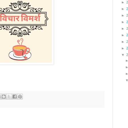
►
►
►
►
►
►
►
►
▼