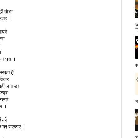
ं तोडा
सरकार ।
द
च
आपने
्या
े
ला
ाना भरा ।
क
रखता है
 होकर
हीं लगा डर
ेनकाब
े गलत
ज़
बर ।
ई को
िक गई सरकार ।
भ