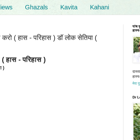
iews
Ghazals
Kavita
Kahani
पांच 
हास्य-
ी करो ( हास - परिहास ) डॉ लोक सेतिया (
 हास - परिहास )
 )
दास्त
हास्य-
मेरा प
Dr L