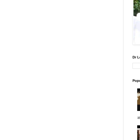
Dr L
Popu
अप