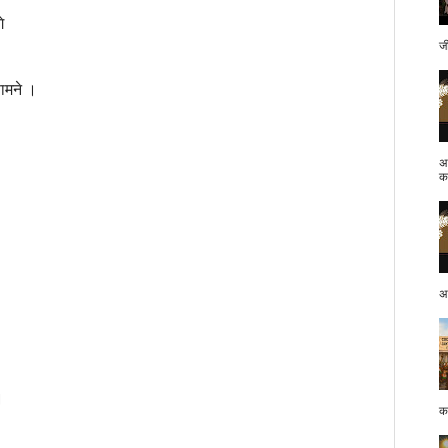
े
ज
सामने ।
अ
क.
अप
।
क