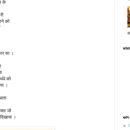
ह के
ोरी
रने को
ं
बो
।
फ़ॉल
कार सा ।
र
या
धंधे को
ाया ।
 आता
शक्ल जो
 दिखाया ।
ब्लॉग
►