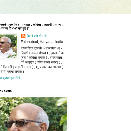
पुस्तकें प्रकाशित :- ग़ज़ल , कविता , कहानी , व्यंग्य ,
 व्यंग्य विधाओं की हुई हैं।
Dr. Lok Setia
Fatehabad, Haryana, India
प्रकाशित पुस्तकें :- फ़लसफ़ा -ए -
ज़िंदगी ( ग़ज़ल संग्रह ) , एहसासों के
फूल ( कविता संग्रह ) , हमारे वक़्त
की अनुगूंज ( व्यंग्य रचना संग्रह ) ,
ानें ज़िन्दगी ( कहानी संग्रह ) , शून्यकाल का आलाप (
व्यंग्य रचना संग्रह )
ूरा प्रोफ़ाइल देखें
ok Setia