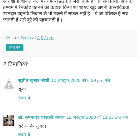
और शानो शौकत जले पर नमक छिड़कने जैसा काम है। जिसने किसी और को
हम्माम में रेनकोट पहनने का कटाक्ष किया था शायद खुद अपनी वास्तविकता
शानदार पहनावे लिबास से भी ढकने में सफल नहीं है। ये जो पब्लिक है सब
जानती है भले बुरे को पहचानती है।
Dr. Lok Setia
at
4:02 pm
शेयर करें
2 टिप्‍पणियां:
सुशील कुमार जोशी
10 अक्टूबर 2020 को 6:30 pm बजे
सुन्दर
जवाब दें
डॉ. रूपचन्द्र शास्त्री 'मयंक'
12 अक्टूबर 2020 को 11:53 am बजे
सटीक और सुन्दर।
जवाब दें