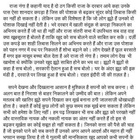
राजा नंगा है कहानी याद है दो ठग किसी राजा के दरबार आये कहा उनके
पास ऐसा शानदार कपड़ा है जिस की पोशाक से बढ़कर सुंदर कोई लिबास किसी
का नहीं हो सकता है। लेकिन उस की विशेषता है कि जो लोग झूठे हैं उनको वो
पोशाक दिखाई नहीं देती है। भरे दरबार में खाली संदूक से कपड़ा निकलने का
अभिनय करते हैं जो था ही नहीं और राजा संतरी सभा में उपस्थित सब वाह वाह
क्या खूबसूरत है बोलते हैं ताकि खुद को सच बोलने वाले साबित कर सकें। दर्ज़ी
उस कपड़े का शाही लिबास सिलने का अभिनय करते हैं और राजा उस पोशाक
को पहन नगर में रथ पर निकलते हैं शोभा बढ़ाने को। लोग देखते हैं फूल बरसाते
हैं मगर इक मासूम बच्चा बोल देता है अरे राजा तो नंगा है। तमाम लोग देख भी
खामोश थे क्योंकि उनको खुद झूठे साबित होने का भय था। झूठों ने झूठों से
कहा है सच बोलो , सरकारी ऐलान हुआ है सच बोलो। घर के अंदर झूठ की इक
मंडी है , दरवाज़े पर लिखा हुआ है सच बोलो। राहत इंदौरी जी की ग़ज़ल है।
सपने देखना और दिखलाना आसान है मुश्किल है सपनों को सच करना। वो
अलग बात है निराशा से बाहर निकालने को उम्मीद की बात। लेकिन अपने
मतलब की खातिर झूठे सपने दिखला कर मूर्ख बनाना ठगी जालसाज़ी धोखाधड़ी
होता है। कहते हैं कोई कुछ लोगों को कुछ समय तक मूर्ख बना सकता है लेकिन
सभी को हमेशा के लिए नहीं। हम पढ़ लिखकर भी सच और झूठ को परखते नहीं
और वास्तविक नायक और नकली नायक का अंतर नहीं करते हैं तो इस से
बढ़कर मूर्खता का कोई सबूत हो नहीं सकता है। जिनको सत्ता की पैसे की चाह
है जो इनको पाने को सब करते हैं उनको अगर आपने आदर्श और महान ही नहीं
भगवान समझ लिया है तो ये गुलामी की मानसिकता खुद आपको कभी सपनों के