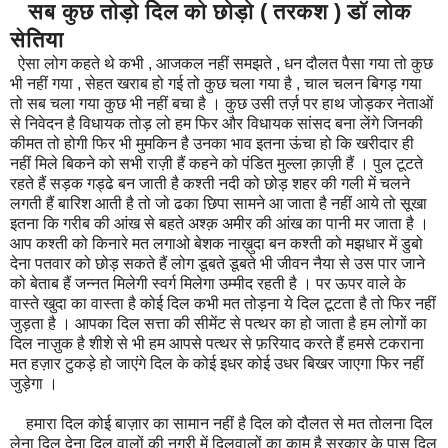
सब कुछ तोड़ो दिल को छोड़ो ( तरकश ) डॉ लोक
सेतिया
ऐसा लोग कहते थे कभी , आजकल नहीं समझते , धन दौलत पैसा गया तो कुछ
भी नहीं गया , सेहत खराब हो गई तो कुछ चला गया है , चाल चलन बिगड़ गया
तो सब चला गया कुछ भी नहीं बचा है । कुछ उसी तर्ज़ पर हाथ जोड़कर नेताओं
से निवेदन है विधायक तोड़ लो हम फिर और विधायक सांसद बना लेंगे जिनकी
कीमत तो होगी फिर भी मुमकिन है उनका भाव इतना ऊंचा हो कि खरीदार ही
नहीं मिले बिकने को सभी राज़ी हैं कहने को पंडित मुल्ला क़ाज़ी हैं । पुल टूटते
रहते हैं सड़क गड्ढे बन जाती है कश्ती नदी को छोड़ शहर की गली में चलने
लगती हैं बारिश आती है तो जो ढका छिपा सामने आ जाता है नहीं आये तो सूखा
इतना कि गरीब की आंख से बहते अश्क़ अमीर की आंख का पानी मर जाता है ।
आप कश्ती को किनारे मत लगाओ बेशक नाख़ुदा बन कश्ती को मझधार में डुबो
देना पतवार को छोड़ सकते हैं लोग डूबते डूबते भी जीवन नैया से उस पार जाने
को बेताब हैं जन्नत मिलेगी स्वर्ग मिलेगा उम्मीद रहती है । पर ऊपर वाले के
वास्ते खुदा का वास्ता है कोई दिल कभी मत तोड़ना ये दिल टूटता है तो फिर नहीं
जुड़ता है । आपका दिल सत्ता की सीमेंट से पत्थर का हो जाता है हम लोगों का
दिल नाज़ुक है शीशे से भी हम आपसे पत्थर से फ़रियाद करते हैं हमसे टकराना
मत हज़ार टुकड़े हो जाएंगे दिल के कोई इधर कोई उधर बिखर जाएगा फिर नहीं
जुड़ेगा ।
हमारा दिल कोई बाज़ार का सामान नहीं है दिल को दौलत से मत तोलना दिल
लेना दिल देना दिल वालों की नगरी में दिलवालों का काम है सरकार के पास दिल