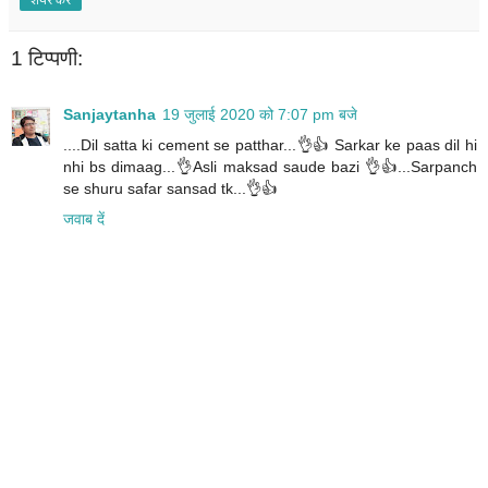
1 टिप्पणी:
Sanjaytanha
19 जुलाई 2020 को 7:07 pm बजे
....Dil satta ki cement se patthar...👌👍 Sarkar ke paas dil hi
nhi bs dimaag...👌Asli maksad saude bazi 👌👍...Sarpanch
se shuru safar sansad tk...👌👍
जवाब दें