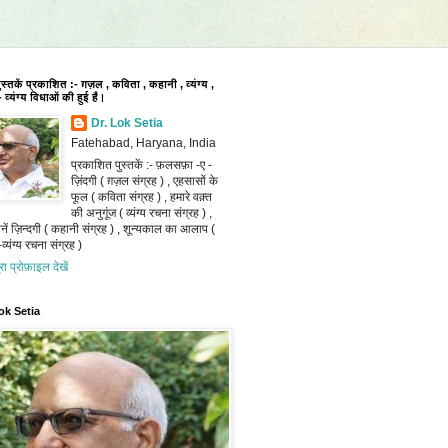
पुस्तकें प्रकाशित :- ग़ज़ल , कविता , कहानी , व्यंग्य ,
 व्यंग्य विधाओं की हुई हैं।
Dr. Lok Setia
Fatehabad, Haryana, India
प्रकाशित पुस्तकें :- फ़लसफ़ा -ए -
ज़िंदगी ( ग़ज़ल संग्रह ) , एहसासों के
फूल ( कविता संग्रह ) , हमारे वक़्त
की अनुगूंज ( व्यंग्य रचना संग्रह ) ,
ानें ज़िन्दगी ( कहानी संग्रह ) , शून्यकाल का आलाप (
व्यंग्य रचना संग्रह )
ूरा प्रोफ़ाइल देखें
ok Setia