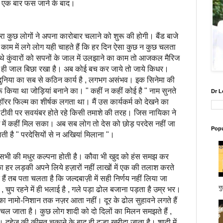
है एक बार फस जाने के बाद।
 लोगों ने अपना कारोबार चलाने को शुरू की होगी। बैंड बाजे
के काम में लगे लोग यही चाहते हैं कि हर दिन ऐसा कुछ न कुछ चलता
े कुंवारों को सपनों के जाल में उलझाने का काम तो आजकल मैरिज
ल ही जाल बिछा रखा है। अब कोई बच कर जाये तो जाये किधर।
ुनिया का सब से कठिन कार्य है , लगभग असंभव। इक सिनेमा की
 किया था जोड़ियां बनाने का। " कहीं न कहीं कोई है " नाम सुनते
Dr L
हॉरर फिल्म का शीर्षक लगता था। मैं उस कार्यकर्म को देखने का
 टीवी पर सवयंबर होते रहे किसी तमाशे की तरह। जिस नायिका ने
में कहीं मिल सका। अब सब लोग तो देस को छोड़ परदेस नहीं जा
Popu
ती है " परदेसियों से न अखियां मिलाना "।
मधुर कल्पना होती है। कौवा भी खुद को हंस समझ कर
 हर लड़की अपने लिये हज़ारों नहीं लाखों में एक की तलाश करते
ैं तब पता चलता है कि जल्दबाज़ी में सही निर्णय नहीं लिया जा
गु
चुप रहने में ही भलाई है , गले पड़ा ढोल बजाना पड़ता है उम्र भर।
 का नामो-निशान तक नज़र आता नहीं। दूर के ढोल सुहावने लगते हैं
 चल जाता है। कुछ लोग शादी को दो दिलों का मिलन समझते हैं ,
दहेज की कीमत चुकाने के बाद ही दूल्हा खरीदा जाता है। शादी में