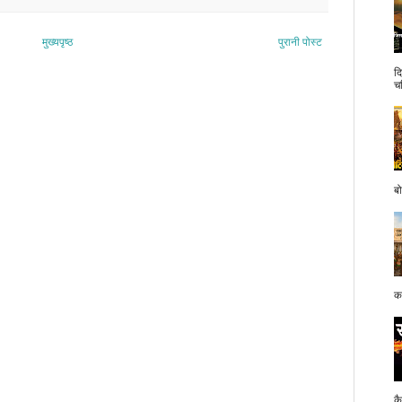
मुख्यपृष्ठ
पुरानी पोस्ट
द
च
बो
क
क