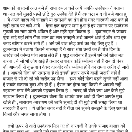
शाम को नारदजी आठ बजे ही सभा स्थल चले आये जबकि उपदेशक ने बताया
था आठ बजे मुझसे पहले छोटे गुरु उपदेश देते हैं मैं एक घंटा बाद नौ बजे आता हूं
। ये अपने महत्व को समझने या समझाने का ढंग होगा मगर नारदजी आठ बजे ही
सही समय पर चले आये । देखा इक बाज़ार लगा हुआ है हर सामान पर उपदेशक
गुरूजी का नाम फोटो अंकित है और महंगे दाम बिकता है । दुकानदार से जाकर
पूछा भाई यहां लोग गीता ज्ञान का सार समझने अर्थ जानने आते हैं और आप इस
जगह व्यौपार करने आये हैं । धर्म की बात छोड़ अर्थ का मोह लिए हुए हैं ।
दुकानदार ने बताया कितने नासमझ हैं ये सारा धंधा उन्हीं का है पांच दिन के
उपदेश की कीमत पांच लाख लेते हैं । शुद्ध कारोबार है इसमें धर्म की खोज मत
करना , ये जो भी लोग खड़े हैं कतार लगाकर कोई धर्मात्मा नहीं हैं सब दो नंबर
की आमदनी से कुछ दान देकर दानवीर और धर्मात्मा होने का तमगा खरीद ले जाते
हैं । आपको गीता को समझना है तो इनकी हज़ार रूपये वाली ज़रूरी नहीं है
बाज़ार से सौ दो सौ की खरीद पढ़ लेना । इधर कोई गीता पढ़ने सुनने नहीं आता
है सबके मकसद कुछ और ही हैं । हैरान मत होना यहां किसी ने आपको नहीं
पहचाना मगर मैंने आपको पहचान लिया है । नारद जी बोले क्या और कैसे मुझे
पहचान लिया है । दुकानदार बोला कि आपके पास आते ही बिना आपके मुख
खोले ही , नारायण -नारायण की ध्वनि सुनाई दी थी मुझे तभी समझ लिया था
नारदजी हैं आप । ये उचित जगह नहीं है गीता को सुनने समझने के लिए आपको
किसी और जगह जाना होगा ।
तभी ऊपर से आते उपदेशक मिल गए तो नारदजी ने उनके सजाए बाज़ार को
देख कर कहा था , आपने मुझे प्यार से बुलाया था चला आया मगर ये सब गीता से