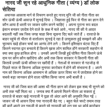
नारद जी सुन रहे आधुनिक गीता ( व्यंग्य ) डॉ लोक
सेतिया
अचानक आकाश मार्ग से विचरण करते हुए नारद मुनि जी को गीता गीता का
शोर ऊंची ऊंची आवाज़ में सुनाई दिया । जिज्ञासा हुई फिर से गीता का ज्ञान देने
कौन आया है धरती पर जाकर दर्शन करने चाहिएं । अपना पुराना रूप बदल
इंसान बनकर उपदेश देने वाले के कक्ष में चले आये , नारद जी की ये आदत
बदलती नहीं जब जिस जगह चाहा बिना सूचना दिए चले जाते हैं । दरवाज़े के
बाहर पहुंचे तो भीतर से वार्तालाप सुनाई दे रहा है उत्सुकता हुई समझने की और
चुपचाप खड़े होकर चर्चा का आनंद लेने लगे । कितने इश्तिहार बंटवा दिए हैं
कितने स्वागत द्वार बनवाये हैं कितने ख़ास लोग शामिल होंगे सरकारी सहयोग से
क्या क्या कुछ हासिल होगा । उनकी अपनी लिखी हुई घोषित गीता कितने ऊंचे
दाम पर कौन कौन खरीदेगा और अभी तक किस सरकार ने कितनी गीता की
किताबें उनकी ऊंची कीमत पर खरीदी हैं । नेताओं से सरकार से गठजोड़ से
पिछले साल से कितना अधिक मुनाफा कारोबार में होने की संभावना है । अपने
नाम को कितना अधिक आसमान से अधिक ऊपर विश्व भर में उपदेशक होने का
सबसे बड़ा जानकर होने वाला घोषित किया जाना अभी बाकी है ।
नारद जी को जिस बात की आशा थी गीता ज्ञान को लेकर इक शब्द भी सुनने को
अभी तक नहीं मिला था । जनाब क्या मैं आपसे मिलने भीतर आ सकता हूं
दरवाज़े से बाहर खड़े नारदजी ने पूछा तो अंदर आने की अनुमति मिल गई ।
जाकर जो भी आसन दिया गया नारदजी बैठ गए । बहुत चेले चपटे तमाम तरह
की बातें अपने उन गुरूजी से करते रहे नारदजी को लग रहा था कोई कारोबार