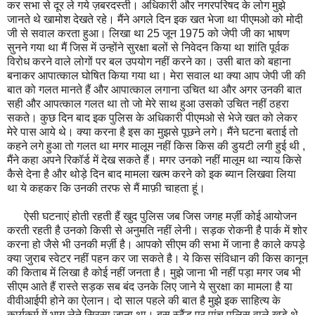
कर सभा से दूर ले गये ज़बरदस्ती। अधिकारी और नगरपरिषद के लोग मुझे
जानते थे खामोश देखते रहे। मैंने अगले दिन इक खत भेजा था पीएमओ को मोदी
जी से सवाल करता हुआ। लिखा था 25 जून 1975 को जेपी जी का भाषण
सुनने गया था मैं जिस में उन्होंने सुरक्षा बलों से निवेदन किया था शांति पूर्वक
विरोध करने वाले लोगों पर बल उपयोग नहीं करने का। उसी बात को बहाना
बनाकर आपात्काल घोषित किया गया था। मेरा सवाल था क्या आप जेपी जी की
बात को गलत मानते हैं और आपात्काल लगाना उचित था और अगर उनकी बात
सही और आपत्काल गलत था तो जो मेरे साथ हुआ उसको उचित नहीं ठहरा
सकते। कुछ दिन बाद इक पुलिस के अधिकारी पीएमओ से भेजे खत को लेकर
मेरे पास आये थे। क्या करना है इस का मुझसे पूछने लगे। मैंने घटना बताई तो
कहने लगे हुआ तो गलत था मगर मालूम नहीं किस किस की डुयटी लगी हुई थी ,
मैंने कहा अपने रिकॉर्ड में देख सकते हैं। मगर उनको नहीं मालूम था न्याय किसे
कैसे देना है और थोड़े दिन बाद मामला खत्म करने को इक ब्यान लिखवा लिया
था ये कहकर कि उनकी तरफ से मैं माफ़ी चाहता हूं।
ऐसी घटनाएं होती रहती हैं खुद पुलिस जब जिस जगह मर्ज़ी कोई आयोजन
करती रहती है उनको किसी से अनुमति नहीं लेनी। सड़क रोकनी है पार्क में शोर
करना हो जैसे भी उनकी मर्ज़ी है। आपको सीएम की सभा में जाना है काले कपड़े
क्या जुराब स्वेटर नहीं पहन कर जा सकते है। ये किस संविधान की किस कानून
की किताब में लिखा है कोई नहीं जनता है। मुझे जाना भी नहीं पड़ा मगर जब भी
सीएम आते हैं रास्ते सड़क सब बंद उनके लिए जाने ये सुरक्षा का मामला है या
वीवीआईपी होने का ऐलान। दो साल पहले की बात है मुझे इक साहित्य के
कार्यकर्म में भाग लेने सिरसा जाना था। बस स्टैंड पर पांच पुलिस वाले खड़े थे