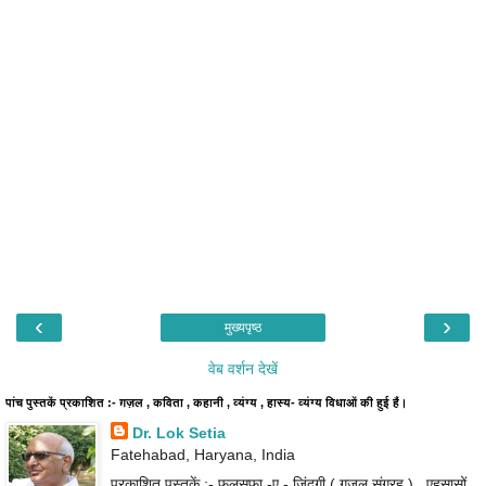
‹
›
मुख्यपृष्ठ
वेब वर्शन देखें
पांच पुस्तकें प्रकाशित :- ग़ज़ल , कविता , कहानी , व्यंग्य , हास्य- व्यंग्य विधाओं की हुई हैं।
Dr. Lok Setia
Fatehabad, Haryana, India
प्रकाशित पुस्तकें :- फ़लसफ़ा -ए - ज़िंदगी ( ग़ज़ल संग्रह ) , एहसासों