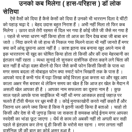
उनको कब मिलेगा ( हास-परिहास ) डॉ लोक
सेतिया
ऐसे वैसों को दिया है कैसे केसों को दिया है उनको भी भाररत्न दिला दे चींटी
को पहाड़ चढ़ा दे । बेहद उदास बहुत निराश हैं । अभी नहीं मिला तो फिर कब
मिलेगा । ऊपर वाले तेरी रहमत से दिल भर गया है कोई जीते जी जैसे मर गया है
। पहले से भगवा धारण नहीं किया होता तो आज का दिन देख बाबा जी बाबा बन
जाते । निंदा करने से जो हाथ से निकल गया मिलने वाला भी नहीं जानते हैं मगर
क्या करें आंसू छुपाना आता नहीं है । काश इतना सब बनाया खुद अपने नाम से
इक भारतरत्न भी खुद का घोषित किया होता तो किसी और की दया मेहरबानी का
इंतज़ार नहीं रहता । व्यथा सुनाई तो सुनकर दार्शनिक दोस्त कहने लगे चिंता की
बात नहीं है थोड़ा वक़्त बीतने दो फिर जैसे कभी फोन किसी किसी के पास था
मगर समय बदला तो मोबाइल फोन क्या स्मार्ट फोन भिखारी तक के पास है ।
आपको याद है कभी गांव में पढ़ा लिखा कोई विरला हुआ करता था और खुद आप
काला अक्षर भैंस बराबर थे लेकिन समय का खेल है कि आज हर खेल के मैदान में
असली खेल आपका ही है । आपका नाम सफलता का दूसरा नाम है । कुछ
साल पहले आपके पास साईकिल भी नहीं थी मगर आजकल हवाई जहाज़ पर
चलते हैं टीवी चैनल पर धूम मची है । कोई मुनाफाखोरी करते नहीं कहते हैं और
जितना धन अपने जमा किया है किस ने इतनी जल्दी किया है बताओ । चाहो तो
किसी और देश से भी जुगाड़ किया जा सकता है समकक्ष कोई ईनाम मगर आपका
स्वदेशी का भांडा फूट जाएगा । धैर्य से काम लो अबकी नहीं तो अगली बार सही
पहले से इंतज़ाम कर लेना यूं ही किसी के भरोसे मत रहना । मगर लगता नहीं
दार्शनिक जी की बात का कोई असर हुआ है ।