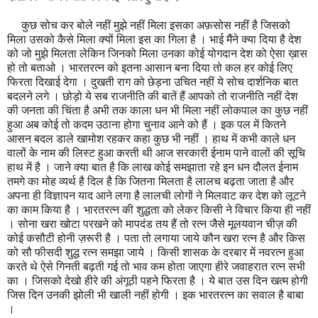
कुछ सोच कर बोले नहीं मुझे नहीं मिला इसका अफ़सोस नहीं है जिसको
मिला उसको कैसे मिला क्यों मिला इस का गिला है । भाई मैंने क्या दिया है देश
को जो मुझे मिलता लेकिन जिनको मिला उनका कोई योगदान देश को ऐसा ख़ास
हो तो बताओ । भारतरत्न को इतना आसान बना दिया तो कल हर कोई लिए
फिरता दिखाई देगा । दुखती राग को छेड़ना उचित नहीं ये सोच दार्शनिक बात
बदलने लगे । छोड़ो ये सब राजनीति की बातें हैं आपको तो राजनीति नहीं देश
की जनता की चिंता है अभी तक काला धन भी मिला नहीं लोकपाल का कुछ नहीं
हुआ अब कोई तो कदम उठाना होगा चुनाव आने को हैं । इक पल में कितने
आसन बदल डाले खामोश रहकर कहा कुछ भी नहीं । हाथ में कभी काले धन
वालों के नाम की लिस्ट हुआ करती थी आज सरकारी ईनाम पाने वालों की सूचि
हाथ में है । जाने क्या बात है कि लाख कोई समझाता रहे इन धन दौलत ईनाम
तमगे का मोह व्यर्थ है दिल है कि जितना मिलता है लालच बढ़ता जाता है और
अपना ही विज्ञापन याद आने लगा है लालची लोगों ने मिलवाट कर देश को लूटने
का काम किया है । भारतरत्न की शुद्धता को लेकर किसी ने विचार किया ही नहीं
। सोना खरा खोटा परखने को मापदंड तय हैं तो रत्न जैसे मूलयवान चीज़ की
कोई कसौटी होनी ज़रूरी है । पता तो लगाया जाये कौन खरा रत्न है और किस
को सौ फीसदी शुद्ध रत्न समझा जाये । किसी शासक के दरबार में नवरत्न हुआ
करते थे ऐसे गिनती बढ़ती गई तो भाव कम होता जाएगा हीरे जवाहरात रत्न सभी
का । जिसको देखो हीरे की अंगूठी पहने फिरता है । ये बात उस दिन खत्म होगी
जिस दिन उनकी झोली भी खाली नहीं होगी । इक भारतरत्न का सवाल है बाबा
।