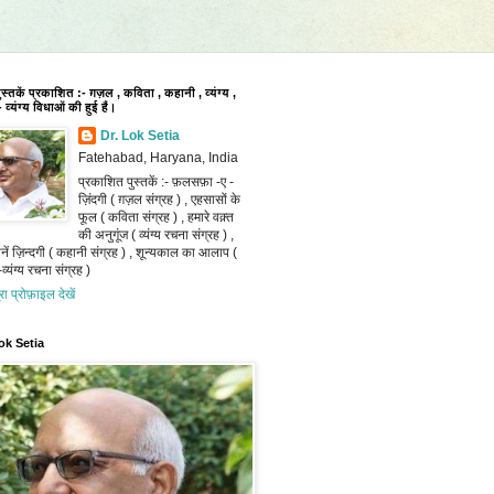
पुस्तकें प्रकाशित :- ग़ज़ल , कविता , कहानी , व्यंग्य ,
 व्यंग्य विधाओं की हुई हैं।
Dr. Lok Setia
Fatehabad, Haryana, India
प्रकाशित पुस्तकें :- फ़लसफ़ा -ए -
ज़िंदगी ( ग़ज़ल संग्रह ) , एहसासों के
फूल ( कविता संग्रह ) , हमारे वक़्त
की अनुगूंज ( व्यंग्य रचना संग्रह ) ,
ानें ज़िन्दगी ( कहानी संग्रह ) , शून्यकाल का आलाप (
व्यंग्य रचना संग्रह )
ूरा प्रोफ़ाइल देखें
ok Setia