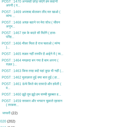
POST : 1470 अनकही छोड़ जाएंगे हम कहानी
अपनी ( ग़...
POST : 1469 अपशब्द बोलकर लीद मत खाओ (
व्यंग्य ...
POST : 1468 अश्क़ बहाने पर मेरा शोध ( जीवन
अनुभ...
POST : 1467 एक के बदले सौ मिलेंगे ( हास-
परिह...
POST : 1466 मौका मिला है राज चलाओ ( व्यंग्य
)...
POST : 1465 शक़्ल नहीं तस्वीर है आईने में ( व्य...
POST : 1464 मयक़दा बन गया है बाम अपना (
ग़ज़ल )...
POST : 1463 किस तरह कहें यहां कुछ भी नहीं (...
POST : 1462 मुलाक़ात हुई क्या बात हुई ( हा...
POST : 1461 ऊंचे किले बंद दरवाज़े और हवेली (
व...
POST : 1460 झूठे तुम झूठे हम सच्ची मुहब्बत ह...
POST : 1459 सरकार और भगवान चुकाते एहसान
( तरकश...
►
जनवरी
(22)
2020
(202)