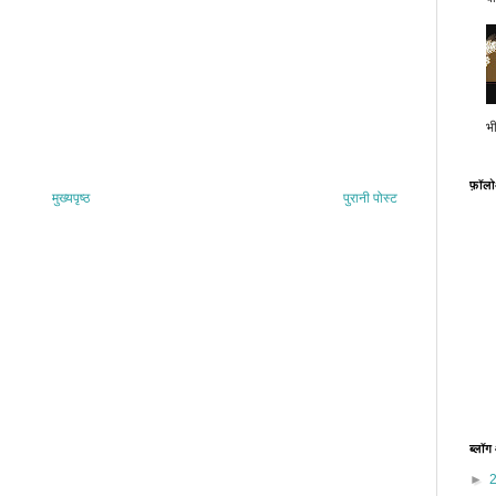
भ
फ़ॉल
मुख्यपृष्ठ
पुरानी पोस्ट
ब्लॉग
►