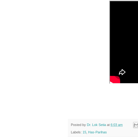
Posted by
Dr. Lok Setia
at
6:03 am
Labels:
15
,
Has-Parihas