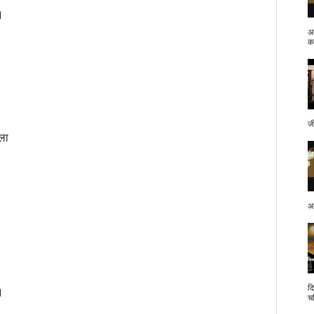
ए।
अ
क.
।
ज
िला
अप
द
ए।
च