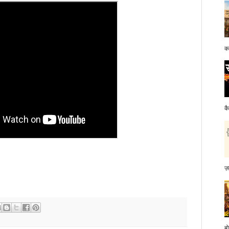
क
क
ज़
बो