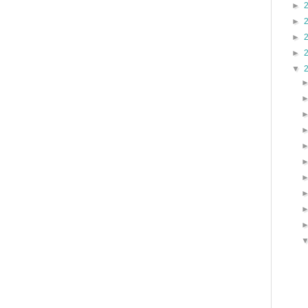
►
►
►
►
▼