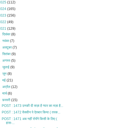
2025
(112)
2024
(165)
2023
(156)
2022
(49)
2021
(129)
►
दिसंबर
(8)
►
नवंबर
(7)
►
अक्टूबर
(7)
►
सितंबर
(9)
►
अगस्त
(5)
►
जुलाई
(9)
►
जून
(8)
►
मई
(21)
►
अप्रैल
(12)
►
मार्च
(6)
▼
फ़रवरी
(15)
POST : 1473 उनकी दी सज़ा है प्यार का मज़ा है...
POST : 1472 वैक्सीन पे ऐतबार किया ( तरक...
POST : 1471 अब नहीं रोयेंगे किसी के लिए (
हास-...