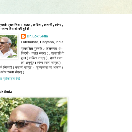
पुस्तकें प्रकाशित :- ग़ज़ल , कविता , कहानी , व्यंग्य ,
 व्यंग्य विधाओं की हुई हैं।
Dr. Lok Setia
Fatehabad, Haryana, India
प्रकाशित पुस्तकें :- फ़लसफ़ा -ए -
ज़िंदगी ( ग़ज़ल संग्रह ) , एहसासों के
फूल ( कविता संग्रह ) , हमारे वक़्त
की अनुगूंज ( व्यंग्य रचना संग्रह ) ,
ानें ज़िन्दगी ( कहानी संग्रह ) , शून्यकाल का आलाप (
व्यंग्य रचना संग्रह )
ूरा प्रोफ़ाइल देखें
ok Setia