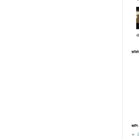
भ
फ़ॉल
ब्लॉग
►