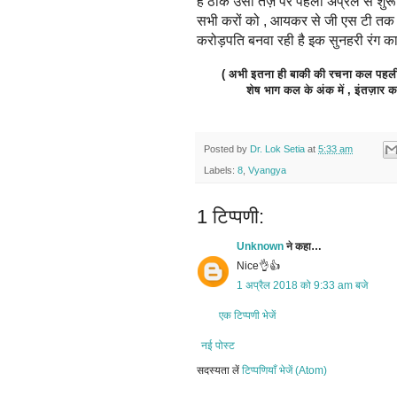
है ठीक उसी तर्ज़ पर पहली अप्रैल से शुरू 
सभी करों को , आयकर से जी एस टी तक 
करोड़पति बनवा रही है इक सुनहरी रंग का
( अभी इतना ही बाकी की रचना कल पहली अ
शेष भाग कल के अंक में , इंतज़ार कर
Posted by
Dr. Lok Setia
at
5:33 am
Labels:
8
,
Vyangya
1 टिप्पणी:
Unknown
ने कहा…
Nice👌👍
1 अप्रैल 2018 को 9:33 am बजे
एक टिप्पणी भेजें
नई पोस्ट
सदस्यता लें
टिप्पणियाँ भेजें (Atom)