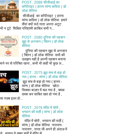
POST : 2088 सीजीआई का
कॉपीराइट ( हास्य व्यंग्य कविता ) डॉ
लोक सेतिया
सीजीआई का कॉपीराइट ( हास्य
व्यंग्य कविता ) डॉ लोक सेतिया हमारे
सैंयां क्यों रूठे नाता अपना अटूट
भी न टूटे शिक्षित परिश्रमी काबिल सभी ग...
POST : 2080 दुनिया की पहचान
ख़ुद से अनजान ( चिंतन ) डॉ लोक
सेतिया
दुनिया की पहचान ख़ुद से अनजान
( चिंतन ) डॉ लोक सेतिया सभी की
उलझन यही है अपनी पहचान बनाना
माने भर से परिचित रहना , कभी भी कहीं भी कुछ ल...
POST : 2075 झूठ सच से बड़ा हो
गया ( हास्य - व्यंग्य ) डॉ लोक सेतिया
झूठ सच से बड़ा हो गया ( हास्य -
व्यंग्य ) डॉ लोक सेतिया खोटा
सिक्का बाज़ार में चल गया है , चमक
दमक कर साबित खरा हो गया है ,
ैसा ग़ज़ब इधर हो...
POST : 2076 मंदिर में चोरी ,
भगवान की मर्ज़ी ( व्यंग्य ) डॉ लोक
सेतिया
मंदिर में चोरी , भगवान की मर्ज़ी (
व्यंग्य ) डॉ लोक सेतिया नारायण-
नारायण , नारद जी अपने ही अंदाज़ में
ले , भगवन ये खबर सुनी है मंदिर से ...