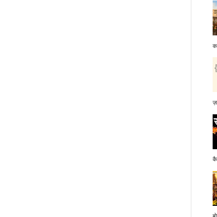
क
ज़
क
बो