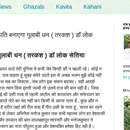
iews
Ghazals
Kavita
Kahani
पांच 
हास्य-
ि बनाएगा गुलाबी धन ( तरकश ) डॉ लोक
लाबी धन ( तरकश ) डॉ लोक सेतिया
दास्त
 ऊपर वाले तेरी दुनिया में कभी जेब किसी की न खाली रहे। कोई न
हास्य-
हे। सच कहता हूं सुबह सवेरे उठते इस से अच्छा भजन मुझे कोई नहीं
मेरा प
ाथ सब का विकास , सब लोग इक समान बराबर। यही आदर्श
पवास त्याग दिया इतनी जल्दी तो उसमें राज़ की बात यही है। जिस
Dr L
 गई थी उसी तरह से पहली अप्रैल को कालाधन और सफेदधन का
 काले गोरे का भेद नहीं कर किसी से अपना नाता है , कुछ और न
ै प्रीत जहां की रीत सदा मैं गीत उसी के गाता हूं , भारत का रहने
ी जी से लेकर अभिनेता मनोज कुमार तक सभी महात्मा लोग हर देशवासी
और उपकार की बात लालबहादुर शास्त्री और मनोजकुमार ने
 का नारा पॉपुलर हुआ और देशभक्ति हमेशा हिट रही है।