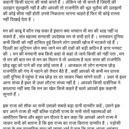
कहानी किसी घटना की चर्चा करते हैं । लेकिन जो भी करते हैं ज़िंदगी की
उलझन सुलझती नहीं है और आपकी तो राजनीति की भूल भुलैयां की उलझनों
की कोई सीमा नहीं होती उनसे निकलना भागना चाहते हैं फिर भी कोई रास्ता
नहीं दिखाई देता है ।
मन को काबू में कौन रख सका है इंसान क्या भगवान भी मन की थाह नहीं पा
सकते हैं , संत महात्मा सन्यासी उपदेशक मन से सभी हारे हैं । मनभावन दुनिया
कभी किसी को नहीं हासिल हुई कितने लोग उसकी खोज में भटकते रहे हैं ।
दिल्ली का लुटियन ज़ोन क्या जाने मन की राहों को बड़ी कठिन है डगर पनघट
की । मन की मनमानी कब किसे कहां से कहां ले जाये किसी को नहीं पता , मन
से मन की बात मन से मन का मिलन ये तो अध्यात्म है भला सत्ता की राजनीति
छोड़ खुद को पाने की राह कोई जाता है । आजकल तो लोग सन्यास छोड़
राजनीति की गंगा में नहाने को तैयार बैठे हैं , कहीं आपको भी कभी मन वापस
उसी दुनिया में पहुंचा दे सब छोड़ दर दर जाकर भिक्षा मांगने वाली । उधर से इधर
आना संभव है इधर से उधर लौटना संभव नहीं है । आपको किसी दार्शनिक ने
बतलाया नहीं क्या कि मन का खेल किसे कहते हैं चलो आपको इक कहानी
सुनाते हैं ।
इक राजा को शौक था सभी उसको सबसे बड़ा दानी दानवीर कहें , उसने इक
बार अपने राज्य ही नहीं बल्कि पड़ोसी राज्य के सभी संतों महात्माओं को
आमंत्रित किया और बहुत धन दौलत दे कर कहा कि आपको अपने राज्य में
जाकर सभी को बताना है कि इस राज्य का राजा कितना दानवीर है । पड़ोसी
राज्य के इक वास्तविक साधु को समझ आई ये बात कि राजा अपना अहंकार