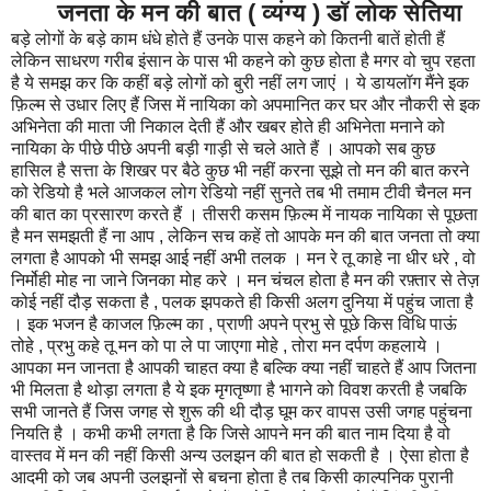
जनता के मन की बात ( व्यंग्य ) डॉ लोक सेतिया
बड़े लोगों के बड़े काम धंधे होते हैं उनके पास कहने को कितनी बातें होती हैं
लेकिन साधरण गरीब इंसान के पास भी कहने को कुछ होता है मगर वो चुप रहता
है ये समझ कर कि कहीं बड़े लोगों को बुरी नहीं लग जाएं । ये डायलॉग मैंने इक
फ़िल्म से उधार लिए हैं जिस में नायिका को अपमानित कर घर और नौकरी से इक
अभिनेता की माता जी निकाल देती हैं और खबर होते ही अभिनेता मनाने को
नायिका के पीछे पीछे अपनी बड़ी गाड़ी से चले आते हैं । आपको सब कुछ
हासिल है सत्ता के शिखर पर बैठे कुछ भी नहीं करना सूझे तो मन की बात करने
को रेडियो है भले आजकल लोग रेडियो नहीं सुनते तब भी तमाम टीवी चैनल मन
की बात का प्रसारण करते हैं । तीसरी कसम फ़िल्म में नायक नायिका से पूछता
है मन समझती हैं ना आप , लेकिन सच कहें तो आपके मन की बात जनता तो क्या
लगता है आपको भी समझ आई नहीं अभी तलक । मन रे तू काहे ना धीर धरे , वो
निर्मोही मोह ना जाने जिनका मोह करे । मन चंचल होता है मन की रफ़्तार से तेज़
कोई नहीं दौड़ सकता है , पलक झपकते ही किसी अलग दुनिया में पहुंच जाता है
। इक भजन है काजल फ़िल्म का , प्राणी अपने प्रभु से पूछे किस विधि पाऊं
तोहे , प्रभु कहे तू मन को पा ले पा जाएगा मोहे , तोरा मन दर्पण कहलाये ।
आपका मन जानता है आपकी चाहत क्या है बल्कि क्या नहीं चाहते हैं आप जितना
भी मिलता है थोड़ा लगता है ये इक मृगतृष्णा है भागने को विवश करती है जबकि
सभी जानते हैं जिस जगह से शुरू की थी दौड़ घूम कर वापस उसी जगह पहुंचना
नियति है । कभी कभी लगता है कि जिसे आपने मन की बात नाम दिया है वो
वास्तव में मन की नहीं किसी अन्य उलझन की बात हो सकती है । ऐसा होता है
आदमी को जब अपनी उलझनों से बचना होता है तब किसी काल्पनिक पुरानी