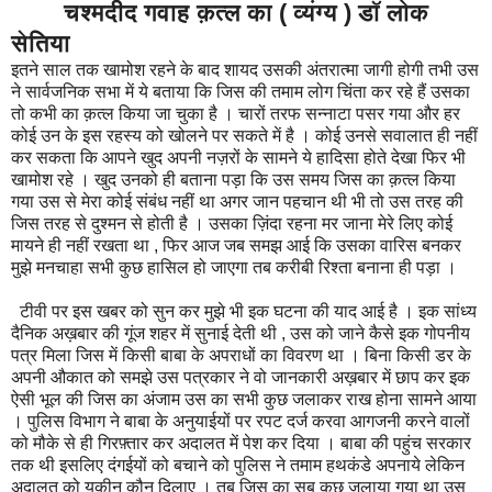
चश्मदीद गवाह क़त्ल का ( व्यंग्य ) डॉ लोक
सेतिया
इतने साल तक खामोश रहने के बाद शायद उसकी अंतरात्मा जागी होगी तभी उस
ने सार्वजनिक सभा में ये बताया कि जिस की तमाम लोग चिंता कर रहे हैं उसका
तो कभी का क़त्ल किया जा चुका है । चारों तरफ सन्नाटा पसर गया और हर
कोई उन के इस रहस्य को खोलने पर सकते में है । कोई उनसे सवालात ही नहीं
कर सकता कि आपने खुद अपनी नज़रों के सामने ये हादिसा होते देखा फिर भी
खामोश रहे । खुद उनको ही बताना पड़ा कि उस समय जिस का क़त्ल किया
गया उस से मेरा कोई संबंध नहीं था अगर जान पहचान थी भी तो उस तरह की
जिस तरह से दुश्मन से होती है । उसका ज़िंदा रहना मर जाना मेरे लिए कोई
मायने ही नहीं रखता था , फिर आज जब समझ आई कि उसका वारिस बनकर
मुझे मनचाहा सभी कुछ हासिल हो जाएगा तब करीबी रिश्ता बनाना ही पड़ा ।
टीवी पर इस खबर को सुन कर मुझे भी इक घटना की याद आई है । इक सांध्य
दैनिक अख़बार की गूंज शहर में सुनाई देती थी , उस को जाने कैसे इक गोपनीय
पत्र मिला जिस में किसी बाबा के अपराधों का विवरण था । बिना किसी डर के
अपनी औकात को समझे उस पत्रकार ने वो जानकारी अख़बार में छाप कर इक
ऐसी भूल की जिस का अंजाम उस का सभी कुछ जलाकर राख होना सामने आया
। पुलिस विभाग ने बाबा के अनुयाईयों पर रपट दर्ज करवा आगजनी करने वालों
को मौके से ही गिरफ़्तार कर अदालत में पेश कर दिया । बाबा की पहुंच सरकार
तक थी इसलिए दंगईयों को बचाने को पुलिस ने तमाम हथकंडे अपनाये लेकिन
अदालत को यकीन कौन दिलाए । तब जिस का सब कुछ जलाया गया था उस