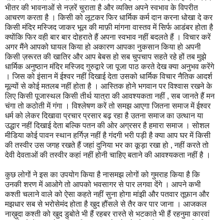
भीतर की भावनाओं से नज़रें चुराता है और व्यक्ति अपने स्वभाव के विपरीत
आचरण करता है । किसी को लूटकर फिर धार्मिक कर्म दान करना धोखा दे कर
किसी मंदिर मस्जिद जाकर भूल की माफ़ी मांगना वास्तव में सिर्फ आडंबर होता है
क्योंकि फिर वही बार बार दोहराते हैं अपना स्वभाव नहीं बदलते हैं । विचार करें
अगर मैंने आपको घायल किया हो अकारण आपका नुकसान किया हो अपनी
किसी ज़रूरत की खातिर और आप बेबस हो सब चुपचाप सहते रहे हों तब मुझे
धार्मिक अनुष्ठान मंदिर मस्जिद गुरुद्वारे जा पूजा पाठ करते देख क्या अनुभव करेंगे
। जिस को इंसान में ईश्वर नहीं दिखाई देता उसको धार्मिक विचार नैतिक आदर्श
मूल्यों से कोई मतलब नहीं होता है । आस्तिक होने भगवान पर विश्वास रखने के
लिए किसी पूजास्थल किसी तीर्थ यात्रा की आवश्यकता नहीं , सब जानते हैं मन
चंगा तो कठोती में गंगा । विश्लेषण करें तो समझ आएगा जितना समाज में ईश्वर
धर्म को लेकर दिखावा प्रचार प्रसार बढ़ रहा है उतना समाज का उत्थान या
उद्धार नहीं दिखाई देता बल्कि पतन की ओर अग्रसर है हमारा समाज । सोशल
मीडिया कोई पावन स्थान हर्गिज़ नहीं है गंदगी भरी पड़ी है क्या आप घर में किसी
की तस्वीर उस जगह रखते हैं जहां दुनिया भर का कूड़ा रखा हो , नहीं करते तो
देवी देवताओं की तस्वीर कहां नहीं होनी चाहिए बताने की आवश्यकता नहीं है ।
कुछ लोगों ने इस का उपयोग किया है नासमझ लोगों को गुमराह किया है कि
उनकी शरण में आओगे तो आपको भवसागर से पार लगवा देंगे । आपने कभी
कश्ती चलाने वाले को ऐसा कहते नहीं सुना होगा मांझी और पतवार तूफ़ान और
मझधार सब से भरोसेमंद होता है खुद हौंसले से तैर कर पार जाना । आजकल
नाख़ुदा कश्ती को खुद डुबोते भी हैं रहबर रास्ते से भटकाते भी हैं रहनुमा कारवां