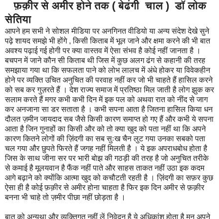
फ़क़ीर से अमीर होने तक ( बेढंगी चाल ) डॉ लोक
सेतिया
आपने हम सभी ने सोशल मीडिया पर अनगिनत वीडियो या अन्य संदेश देखे सुने
पढ़े शायद समझे भी होंगे , किसी किताब में भूल जाने और क्षमा करने की भी बात
अवश्य पढ़ाई गई होगी पर क्या वास्तव में ऐसा संभव है कोई नहीं जानता है ।
बचपन में जाने कौन सी किताब थी जिस में कुछ अलग ढंग से कहानी की तरह
समझाया गया था कि सफलता पाने को लोभ लालच में अंधे होकर या विवेकहीन
होने पर व्यक्ति उचित अनुचित की परवाह नहीं कर जो भी चाहते हैं हासिल करने
को सब कर गुज़रते हैं । देश राज्य समाज में प्रतिष्ठा मिल जाती है लोग झुक कर
सलाम करते हैं मगर कभी कभी दिन में इक पल को अथवा रात को नींद से जाग
कर अनजाना सा डर सताता है । कभी सपना आता है जितना हासिल किया धन
दौलत ज़मीन जायदाद सब जैसे किसी कारण समाप्त हो गए हैं और कभी ये सपना
आता है जिन गुनाहों का किसी और को तो क्या खुद को पता नहीं था कि अपने
कारण कितने लोगों की ज़िंदगी का सब सुःख चैन लुट गया उनका सबको पता
चल गया और छुपते फिरते हैं जगह नहीं मिलती है । ये इक अपराधबोध होता है
जिस के साथ जीना सर पर भारी बोझ की गठड़ी की तरह है जो अनुचित तरीके
से कमाई है मूलयवान है फैंक नहीं पाते और साहस ताकत नहीं उठा इक कदम
आगे बढ़ाने को क्योंकि आत्मा खुद को कचौटती रहती है । ज़िंदगी का सफ़र कुछ
ऐसा ही है कोई फ़क़ीर से अमीर होना चाहता है फिर इक दिन अमीर से फ़क़ीर
बनना भी चाहे तो ज़मीर पीछा नहीं छोड़ता है ।
बात को अन्यथा और व्यक्तिगत नहीं लें निवेदन है ये अधिकांश होता है मन अपने