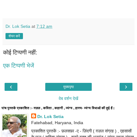
Dr. Lok Setia
at
7:12 am
शेयर करें
कोई टिप्पणी नहीं:
एक टिप्पणी भेजें
‹
›
मुख्यपृष्ठ
वेब वर्शन देखें
पांच पुस्तकें प्रकाशित :- ग़ज़ल , कविता , कहानी , व्यंग्य , हास्य- व्यंग्य विधाओं की हुई हैं।
Dr. Lok Setia
Fatehabad, Haryana, India
प्रकाशित पुस्तकें :- फ़लसफ़ा -ए - ज़िंदगी ( ग़ज़ल संग्रह ) , एहसासों
के फूल ( कविता संग्रह ) , हमारे वक़्त की अनुगूंज ( व्यंग्य रचना संग्रह