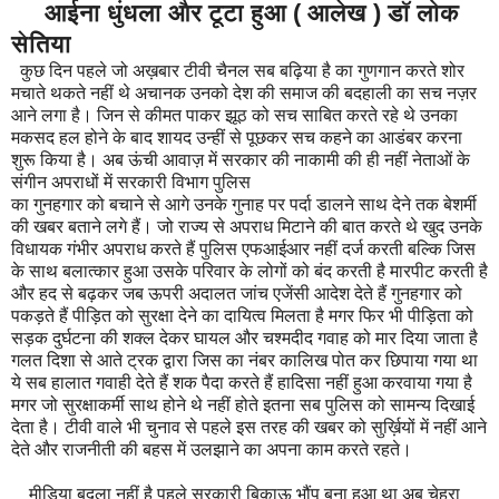
आईना धुंधला और टूटा हुआ ( आलेख ) डॉ लोक
सेतिया
कुछ दिन पहले जो अख़बार टीवी चैनल सब बढ़िया है का गुणगान करते शोर
मचाते थकते नहीं थे अचानक उनको देश की समाज की बदहाली का सच नज़र
आने लगा है। जिन से कीमत पाकर झूठ को सच साबित करते रहे थे उनका
मकसद हल होने के बाद शायद उन्हीं से पूछकर सच कहने का आडंबर करना
शुरू किया है। अब ऊंची आवाज़ में सरकार की नाकामी की ही नहीं नेताओं के
संगीन अपराधों में सरकारी विभाग पुलिस
का गुनहगार को बचाने से आगे उनके गुनाह पर पर्दा डालने साथ देने तक बेशर्मी
की खबर बताने लगे हैं। जो राज्य से अपराध मिटाने की बात करते थे खुद उनके
विधायक गंभीर अपराध करते हैं पुलिस एफआईआर नहीं दर्ज करती बल्कि जिस
के साथ बलात्कार हुआ उसके परिवार के लोगों को बंद करती है मारपीट करती है
और हद से बढ़कर जब ऊपरी अदालत जांच एजेंसी आदेश देते हैं गुनहगार को
पकड़ते हैं पीड़ित को सुरक्षा देने का दायित्व मिलता है मगर फिर भी पीड़िता को
सड़क दुर्घटना की शक्ल देकर घायल और चश्मदीद गवाह को मार दिया जाता है
गलत दिशा से आते ट्रक द्वारा जिस का नंबर कालिख पोत कर छिपाया गया था
ये सब हालात गवाही देते हैं शक पैदा करते हैं हादिसा नहीं हुआ करवाया गया है
मगर जो सुरक्षाकर्मी साथ होने थे नहीं होते इतना सब पुलिस को सामन्य दिखाई
देता है। टीवी वाले भी चुनाव से पहले इस तरह की खबर को सुर्ख़ियों में नहीं आने
देते और राजनीती की बहस में उलझाने का अपना काम करते रहते।
मीडिया बदला नहीं है पहले सरकारी बिकाऊ भौंपू बना हुआ था अब चेहरा