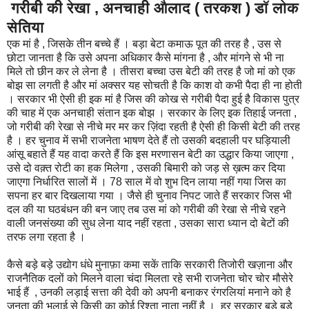
गरीबी की रेखा , अनचाही औलाद ( तरकश ) डॉ लोक
सेतिया
एक मां है , जिसके तीन बच्चे हैं । बड़ा बेटा कमाऊ पूत की तरह है , उस से
छोटा जानता है कि उसे अपना अधिकार कैसे मांगना है , और मांगने से भी ना
मिले तो छीन कर ले लेना है । तीसरा बच्चा उस बेटी की तरह है जो मां को एक
बोझ सा लगती है और मां अक्सर यह सोचती है कि काश वो कभी पैदा ही ना होती
। सरकार भी ऐसी ही इक मां है जिस की कोख से गरीबी पैदा हुई है विकास पुत्र
की चाह में एक अनचाही संतान इक बोझ । सरकार के लिए इक तिहाई जनता ,
जो गरीबी की रेखा से नीचे मर मर कर ज़िंदा रहती है ऐसी ही किसी बेटी की तरह
है । हर चुनाव में सभी राजनेता भाषण देते हैं तो उसकी बदहाली पर घड़ियाली
आंसू बहाते हैं यह वादा करते हैं कि इस मरणासन बेटी का उद्धार किया जाएगा ,
उसे दो वक़्त रोटी का हक मिलेगा , उसकी बिमारी को जड़ से ख़त्म कर दिया
जाएगा निर्धारित सालों में । 78 साल में वो शुभ दिन लाया नहीं गया जिस का
सपना हर बार दिखलाया गया । जैसे ही चुनाव निपट जाते हैं सरकार जिस भी
दल की या घठबंधन की बन जाए तब उस मां को गरीबी की रेखा से नीचे रहने
वाली जनसंख्या की सुध लेना याद नहीं रहता , उसका सारा ध्यान दो बेटों की
तरफ लगा रहता है ।
कैसे बड़े बड़े उद्योग धंधे मुनाफ़ा कमा सकें ताकि सरकारी तिजोरी खज़ाना और
राजनैतिक दलों को मिलने वाला चंदा मिलता रहे सभी राजनेता चोर चोर मौसेरे
भाई हैं , उनकी लड़ाई सत्ता की देवी को अपनी बनाकर रंगरलियां मनाने को है
जनता की भलाई से किसी का कोई रिश्ता नाता नहीं है । हर सरकार बड़े बड़े