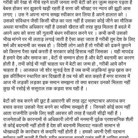
गरीबी की रेखा से नीचे रहने वाली जनता रुपी बेटी को हर ज़ुल्म सहना पड़ता है
बेबस होकर सर झुकाये खड़ी रहती है सत्ता की चौखट पर न्याय की झूठी आस
लगाए । उस ने अपना भाग्य समझ स्वीकार कर लिया है अपने हालात को ।
उसको संविधान जैसी किसी चीज़ का पता नहीं है उसका कोई जीने का मौलिक
अथवा मानवीय अधिकार नहीं है उसको खैरात की तरह कुछ मिलता है बदले में
अपने आप को सत्ता की गुलामी बंधन स्वीकार करने पर । कभी कभी उसको
भीख मांगने पर भी लताड़ लगाई जाती है ऐसा कहा जाता है गरीबी तुम देश के लिए
शर्म और बदनामी का सबब हो । विदेशी लोग आते हैं तो गरीबी को ढकने छुपाने
को कितना पैसा खर्च करती है सरकार कोई हिसाब नहीं जिसका । यही मापदंड
है हमारे देश और समाज का , बेटों से सम्मान होता है और बेटी बदनामी का कारण
होती है , तभी कोई भी नहीं चाहता घर में बेटी का जन्म हो , गरीबी आये कौन
चाहता है । आजकल जो शोर सुनाई देता है जब कभी लड़कियां कुछ ख़ास कर
इक कीर्तिमान स्थापित कर दिखाती है तब गर्व की बात कहते हैं मगर वास्तव में
आज भी लड़की लड़का इक समान समझना तो क्या बराबर उनको मिलता नहीं
कुछ भी रसोई से ससुराल तक कड़वा सच यही है ।
बेटों को सब करने की छूट है आवारगी की तरह लूट भ्रष्टाचार अपराध कर
बचाव करवा उसको नेता बनने का भविष्य समझते हैं । जिनको कोई काम नहीं
आता राजनीति उनके लिए सही अवसर की तरह है पहली सीढ़ी यही है ।
राजनेताओं के कारनामों से अधिकारी लोगों की मनमानी पूर्वक प्रशासनिक शैली
से कोई बदनामी नहीं होती है देश की बदनामी मिलावट नकली सामान से
धोखाधड़ी के कारोबार से कदापि नहीं होती है । हमको अपनी ऐसी पहचान
शर्मसार नहीं करती है सिर्फ गरीब कहलाना हमको पसंद नहीं है आखिर हमको