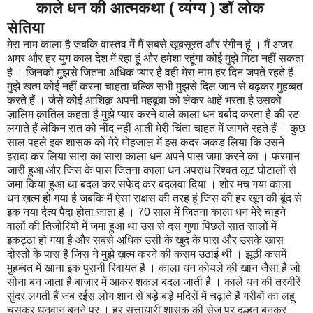
काले धन की आत्मकथा ( व्यंग्य ) डॉ लोक
सेतिया
मेरा नाम काला है जबकि वास्तव में मैं सबसे खूबसूरत और रंगीन हूं । मैं अजर
अमर और हर युग काल देश में रहा हूं और हमेशा रहूंगा कोई मुझे मिटा नहीं सकता
है । जिनको मुझसे जितना अधिक प्यार है वही मेरा नाम हर दिन जपते रहते हैं
मुझे खत्म कोई नहीं करना चाहता बल्कि सभी मुझसे दिल जान से बढ़कर मुहब्बत
करते हैं । जैसे कोई आशिक़ अपनी महबूबा को लेकर आहें भरता है उसको
ज़ालिम क़ातिल कहता है मुझे प्यार करने वाले काला धन बर्बाद करता है की रट
लगाते हैं लेकिन रात को नींद नहीं आती मेरी चिंता चाहत में जागते रहते हैं । कुछ
साल पहले इक शासक को मेरे मोहजाल में इस कदर जकड़ लिया कि उसने
इरादा कर लिया सारा का सारा काला धन अपने पास जमा करने का । फरमान
जारी हुआ और जिस के पास जितना काला धन अपराध रिश्वत लूट घोटालों से
जमा किया हुआ था बदल कर सफेद कर बदलवा दिया । शोर मच गया काला
धन ख़त्म हो गया है जबकि मैं ऐसा राक्षस की तरह हूं जिस की हर खून की बूंद से
इक नया दैत्य पैदा होता जाता है । 70 साल में जितना काला धन मेरे चाहने
वालों की तिजोरियों में जमा हुआ था उस से दस गुणा पिछले सात सालों में
इकट्ठा हो गया है और सबसे अधिक उसी के खुद के पास और उसके ख़ास
दोस्तों के पास है जिस ने मुझे ख़त्म करने की कसम उठाई थी । झूठी कसमें
मुहब्बत में खाना इक पुरानी रिवायत है । काला धन कोयले की खान जैसा है जो
सोना बन जाता है बाज़ार में आकर शकल बदल जाती है । काले धन की तस्वीरें
सुंदर लगती हैं जब रईस लोग शान से बड़े बड़े मंदिरों में चढ़ाते हैं गरीबों का लहू
चूसकर धनवान बनने पर । हर सत्ताधारी शासक की सेज पर दुल्हन बनकर